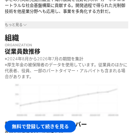
ートラルな社会基盤構築に貢献する。開発過程で得られた光制御
技術を他産業分野へも応用し、事業を多角化する方針だ。
事業領域
もっと見る
・
組織
エネルギー産業
・
レーザー技術を活用する様々な産業分野（具体的な分野は明記
ORGANIZATION
されていない）
従業員数推移
なぜやっているのか
※
2024年8月
から
2026年7月
の期間を集計
※厚生年金の被保険者のデータを使用しています。従業員のほかに
・
化石燃料に依存しない究極のエネルギーであるレーザー核融合
代表者、役員、一部のパートタイマー・アルバイトも含まれる場
エネルギーの実現を目指すため
合があります。
・
民間資本を導入し、高い開発リスクを受け入れながら実用化に
必要な技術開発を加速するため
・
カーボンニュートラルなエネルギー源の技術開発と安定した社
会基盤の構築に貢献するため
何をしているのか
・
レーザー核融合エネルギーの実用化に向けた研究開発
株式会社EX-Fusion
のメンバー
・
レーザー核融合商用炉の開発を加速するための技術開発
無料で登録して続きを見る
・
レーザー核融合の過程で得られる最先端の光制御技術・知見等
表示できるメンバーがいません