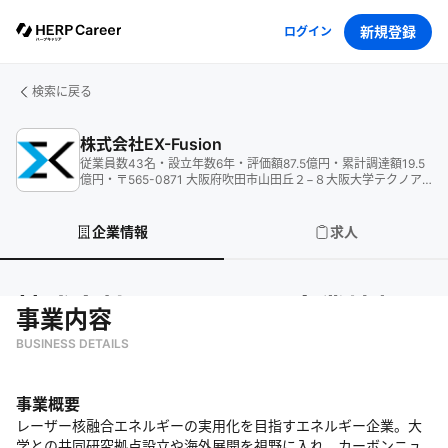
新規登録
ログイン
検索に戻る
株式会社EX-Fusion
従業員数
43
名
・
設立年数
6
年
・
評価額
87.5
億円
・
累計調達額
19.5
億円
・
〒565-0871 大阪府吹田市山田丘２−８大阪大学テクノア
ライアンスC棟 C806
企業情報
求人
株式会社EX-Fusion
の企業情報
事業内容
BUSINESS DETAILS
事業概要
レーザー核融合エネルギーの実用化を目指すエネルギー企業。大
学との共同研究拠点設立や海外展開を視野に入れ、カーボンニュ