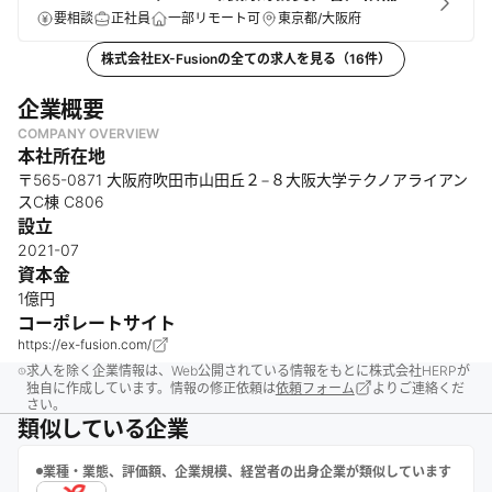
要相談
正社員
一部リモート可
東京都/大阪府
株式会社EX-Fusion
の全ての求人を見る（
16
件）
企業概要
COMPANY OVERVIEW
本社所在地
〒565-0871 大阪府吹田市山田丘２−８大阪大学テクノアライアン
スC棟 C806
設立
2021-07
資本金
1億円
コーポレートサイト
https://ex-fusion.com/
求人を除く企業情報は、Web公開されている情報をもとに株式会社HERPが
独自に作成しています。情報の修正依頼は
依頼フォーム
よりご連絡くだ
さい。
類似している企業
業種・業態、評価額、企業規模、経営者の出身企業が類似しています