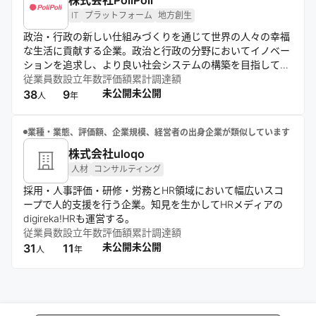
株式会社PoliPoli
IT
プラットフォーム
地方創生
政治・行政の新しい仕組みづくりを通じて世界の人々の幸福
な生活に貢献する企業。政治と行政の分野においてイノベー
ションを追求し、より良い社会システムの構築を目指してい
る。
従業員数
設立年数
評価額
累計調達額
未公開
未公開
38
9
人
年
業種・業態、評価額、企業規模、経営者の出身企業が類似しています
株式会社uloqo
人材
コンサルティング
採用・人事評価・研修・労務とHR領域において幅広いスコ
ープで人的支援を行う企業。知見を生かしてHRメディアの
digireka!HRも運営する。
従業員数
設立年数
評価額
累計調達額
未公開
未公開
31
11
人
年