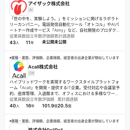
アイザック株式会社
AI
「世の中を、実験しよう。」をミッションに掲げるラボラト
リーカンパニー。電話発信自動化ツール「オトコル」やAIパ
ートナー作成サービス「Aimy」など、自社開発のプロダクト
を軸に、日常の非効率を解消するサービスを展開。さらに、
従業員数
設立年数
評価額
累計調達額
マッチングアプリやアート作品管理などを手がけるグループ
未公開
未公開
43
11
人
年
会社との連携により、多角的かつ領域横断的な事業拡大を推
進している。自己資本100%の独立体制を活かしながら、
業種・業態、評価額、企業規模、経営者の出身企業が類似しています
「全ての挑戦者が、生涯働きたいと思える場所をつくる」と
いうパーパスのもと、挑戦し続ける環境づくりに取り組む。
Acall株式会社
DX
ハイブリッドワークを実現するワークスタイルプラットフォ
ーム「Acall」を開発・提供するIT企業。受付対応や会議室予
約、座席管理、入退館まで、オフィスにおける多様なワーク
フローを自動化し、業務効率化を支援する。主要なビジネス
従業員数
設立年数
評価額
累計調達額
チャットやカレンダーツールとも連携し、働く場所や時間に
40
16
101.9
20.5
人
年
億
億
とらわれない柔軟な働き方を実現。「Life in Work and Work
in Life for Happiness」というビジョンを掲げ、一人ひとり
業種・業態、評価額、企業規模、経営者の出身企業が類似しています
が自律的に働き方をデザインできる世界の創造を目指してい
る。