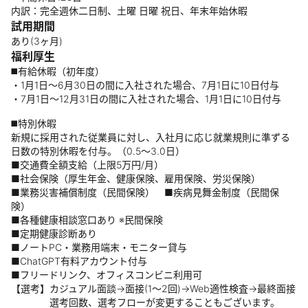
内訳：完全週休二日制、土曜 日曜 祝日、年末年始休暇
試用期間
あり(3ヶ月)
福利厚生
◼️有給休暇（初年度）
・1月1日〜6月30日の間に入社された場合、7月1日に10日付与
・7月1日〜12月31日の間に入社された場合、1月1日に10日付与
◼️特別休暇
新規に採用された従業員に対し、入社月に応じ就業規則に準ずる
日数の特別休暇を付与。（0.5〜3.0日）
■交通費全額支給（上限5万円/月）
■社会保険（厚生年金、健康保険、雇用保険、労災保険）
■業務災害補償制度（民間保険） ■疾病見舞金制度（民間保
険）
■各種健康相談窓口あり ※民間保険
■定期健康診断あり
■ノートPC・業務用端末・モニター貸与
■ChatGPT有料アカウント付与
■フリードリンク、オフィスコンビニ利用可
【選考】カジュアル面談→面接(1～2回)→Web適性検査→最終面接
選考回数、選考フローが変更することもございます。