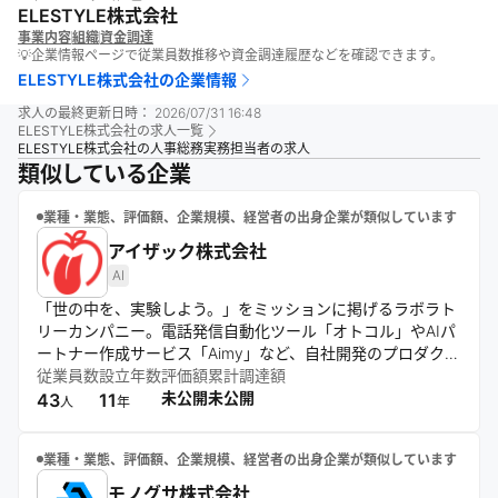
ELESTYLE株式会社
事業内容
組織
資金調達
💡企業情報ページで従業員数推移や資金調達履歴などを確認できます。
ELESTYLE株式会社
の企業情報
求人の最終更新日時：
2026/07/31 16:48
ELESTYLE株式会社
の求人一覧
ELESTYLE株式会社の人事総務実務担当者の求人
類似している企業
業種・業態、評価額、企業規模、経営者の出身企業が類似しています
アイザック株式会社
AI
「世の中を、実験しよう。」をミッションに掲げるラボラト
リーカンパニー。電話発信自動化ツール「オトコル」やAIパ
ートナー作成サービス「Aimy」など、自社開発のプロダクト
を軸に、日常の非効率を解消するサービスを展開。さらに、
従業員数
設立年数
評価額
累計調達額
マッチングアプリやアート作品管理などを手がけるグループ
未公開
未公開
43
11
人
年
会社との連携により、多角的かつ領域横断的な事業拡大を推
進している。自己資本100%の独立体制を活かしながら、
業種・業態、評価額、企業規模、経営者の出身企業が類似しています
「全ての挑戦者が、生涯働きたいと思える場所をつくる」と
いうパーパスのもと、挑戦し続ける環境づくりに取り組む。
モノグサ株式会社