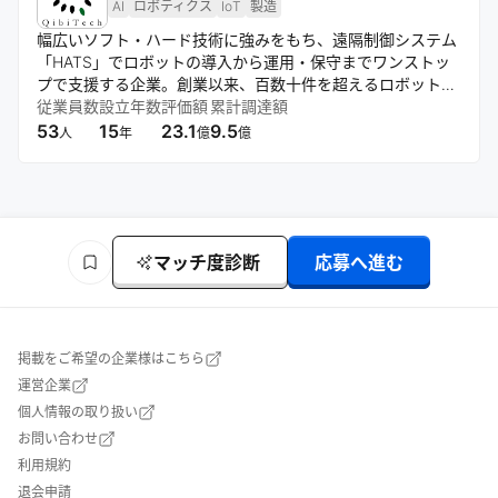
AI
ロボティクス
IoT
製造
幅広いソフト・ハード技術に強みをもち、遠隔制御システム
「HATS」でロボットの導入から運用・保守までワンストッ
プで支援する企業。創業以来、百数十件を超えるロボット開
発実績を積み上げ、多様な現場の自動化に対応。技術と遠隔
従業員数
設立年数
評価額
累計調達額
操作の融合によって、効率的かつ安定的なロボット社会の実
53
15
23.1
9.5
人
年
億
億
現を目指す。
マッチ度診断
応募へ進む
掲載をご希望の企業様はこちら
運営企業
個人情報の取り扱い
お問い合わせ
利用規約
退会申請