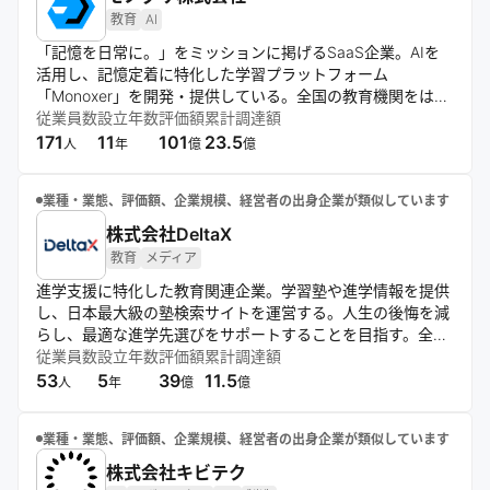
教育
AI
「記憶を日常に。」をミッションに掲げるSaaS企業。AIを
活用し、記憶定着に特化した学習プラットフォーム
「Monoxer」を開発・提供している。全国の教育機関をはじ
め、大手企業へも広く展開しており、記憶を切り口とした個
従業員数
設立年数
評価額
累計調達額
人のエンパワーメントと記憶データの可視化・活用が強みの
171
11
101
23.5
人
年
億
億
テックカンパニー。
業種・業態、評価額、企業規模、経営者の出身企業が類似しています
株式会社DeltaX
教育
メディア
進学支援に特化した教育関連企業。学習塾や進学情報を提供
し、日本最大級の塾検索サイトを運営する。人生の後悔を減
らし、最適な進学先選びをサポートすることを目指す。全国
の塾情報を掲載し、調査結果や最新技術を活用して、ユーザ
従業員数
設立年数
評価額
累計調達額
ーに有益な情報を提供している。
53
5
39
11.5
人
年
億
億
業種・業態、評価額、企業規模、経営者の出身企業が類似しています
株式会社キビテク