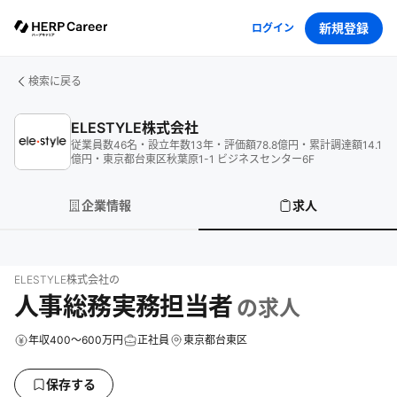
新規登録
ログイン
検索に戻る
ELESTYLE株式会社
従業員数
46
名
・
設立年数
13
年
・
評価額
78.8
億円
・
累計調達額
14.1
億円
・
東京都台東区秋葉原1-1 ビジネスセンター6F
企業情報
求人
ELESTYLE株式会社
の
人事総務実務担当者
の求人
年収400～600万円
正社員
東京都台東区
保存する