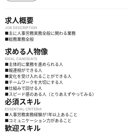
求人概要
JOB DESCRIPTION
■主に人事労務実務全般に関わる業務
■総務業務全般
求める人物像
IDEAL CANDIDATE
■主体的に業務を進められる人
■報連相ができる人
■変化を受け入れることができる人
■チームワークを大切にする人
■仕組みで回せる人
■スピード感のある人（とりあえずやってみる）
必須スキル
ESSENTIAL CRITERIA
■人事労務実務経験が1年以上あること
■コミュニケーション力があること
歓迎スキル