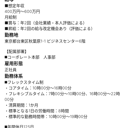
■想定年収
400万円～600万円
月給制
■賞与：年2回（会社業績・本人評価による）
■昇給：年2回の給与改定機会あり（評価による）
勤務地
東京都台東区秋葉原1-1 ビジネスセンター6階
【配属部署】
◼️コーポレート本部 人事部
雇用形態
正社員
勤務体系
◼️フレックスタイム制
・コアタイム：10時00分～16時00分
・フレキシブルタイム：7時00分～10時00分、16時00分～22時
00分
・清算期間：1か月
・標準となる1日の労働時間：8時間
・標準的な勤務時間帯：10時00分～19時00分
◼️年間休日125日