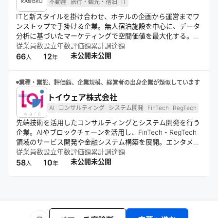
不動産
旅行・観光・宿泊
IT
ITと新スタイルを掛け合わせ、ホテルの企画から運営までワ
ンストップで手掛ける企業。無人宿泊施設を中心に、データ
分析に基づいたマーケティングで空間価値を最大化する。ア
パートメントホテル領域でトップを目指し、訪日外国人へ豊
従業員数
設立年数
評価額
累計調達額
かな滞在環境を提供。新しいアイデアで宿泊業界の変革と魅
未公開
未公開
66
12
人
年
力的な進化を牽引する。
業種・業態、評価額、企業規模、経営者の出身企業が類似しています
トイウェア株式会社
AI
コンサルティング
システム開発
FinTech
RegTech
先端技術を活用したコンサルティングとシステム開発を行う
企業。AIやブロックチェーンを活用し、FinTech・RegTech
領域のサービス開発や金融システム構築を展開。エンタメ領
域ではファンコミュニティサービスも提供し、コンサルティ
従業員数
設立年数
評価額
累計調達額
ングと開発を組み合わせて事業成長を支援する。
未公開
未公開
58
10
人
年