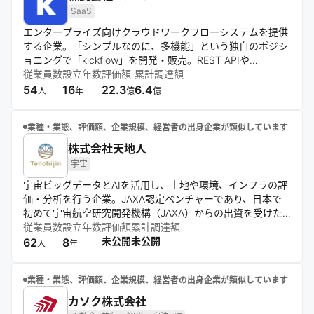
SaaS
エンタープライズ向けクラウドワークフローシステムを提供
する企業。「シンプルなのに、多機能」という独自のポジシ
ョニングで「kickflow」を開発・販売。REST APIや
Webhookを活用し、他システムとの連携を重視。直感的な
従業員数
設立年数
評価額
累計調達額
UI/UXと柔軟な組織管理機能を特徴とし、手厚い導入サポー
54
16
22.3
6.4
人
年
億
億
トを提供する。
業種・業態、評価額、企業規模、経営者の出身企業が類似しています
株式会社天地人
宇宙
宇宙ビッグデータとAIを活用し、土地や環境、インフラの評
価・分析を行う企業。JAXA認定ベンチャーであり、日本で
初めて宇宙航空研究開発機構（JAXA）からの出資を受けた
宇宙スタートアップ。主力サービス「天地人コンパス」で
従業員数
設立年数
評価額
累計調達額
は、地球観測衛星データをもとに農業や再生可能エネルギ
未公開
未公開
62
8
人
年
ー、水道インフラなど多様な分野の意思決定を支援し、産業
の効率化と地域の課題解決に貢献。宇宙からの視点を地上に
業種・業態、評価額、企業規模、経営者の出身企業が類似しています
活かし、持続可能な社会の実現を目指す。
カソク株式会社