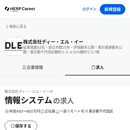
新規登録
ログイン
検索に戻る
株式会社ディー・エル・イー
従業員数
63
名
・
設立年数
25
年
・
評価額
未公開
・
累計調達額
未公
開
・
東京都千代田区麴町3-3-4 KDX麴町ビル7階
企業情報
求人
株式会社ディー・エル・イー
の
情報システム
の求人
年収450～600万円
正社員
一部リモート可
東京都千代田区
保存する