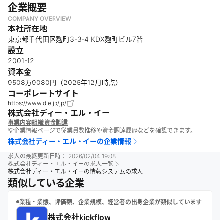
企業概要
COMPANY OVERVIEW
本社所在地
東京都千代田区麴町3-3-4 KDX麴町ビル7階
設立
2001-12
資本金
9508万9080円（2025年12月時点）
コーポレートサイト
https://www.dle.jp/jp/
株式会社ディー・エル・イー
事業内容
組織
資金調達
💡企業情報ページで従業員数推移や資金調達履歴などを確認できます。
株式会社ディー・エル・イー
の企業情報
求人の最終更新日時：
2026/02/04 19:08
株式会社ディー・エル・イー
の求人一覧
株式会社ディー・エル・イーの情報システムの求人
類似している企業
業種・業態、評価額、企業規模、経営者の出身企業が類似しています
株式会社kickflow