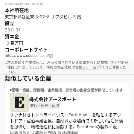
COMPANY OVERVIEW
本社所在地
東京都渋谷区東 3-22-8 サワダビル 3 階
設立
2011-01
資本金
10 百万円
コーポレートサイト
https://www.cooboo.co.jp/
求人を除く企業情報は、Web公開されている情報をもとに株式会社HERPが
独自に作成しています。情報の修正依頼は
依頼フォーム
よりご連絡くだ
さい。
類似している企業
業種・業態、評価額、企業規模、経営者の出身企業が類似しています
株式会社アースボート
旅行・観光・宿泊
サウナ付きトレーラーハウス「Earthboat」を軸とするアウ
トドア・宿泊事業企業。自然豊かな場所での新しい宿泊体験
を提供し、地域活性化に貢献する。Earthboatの製作・販
売、宿泊施設運営、予約サイト運営、ポータブルサウナ販売
従業員数
設立年数
評価額
累計調達額