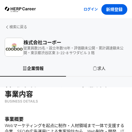
新規登録
ログイン
検索に戻る
株式会社コーボー
従業員数
25
名
・
設立年数
16
年
・
評価額
未公開
・
累計調達額
未公
開
・
東京都渋谷区東 3-22-8 サワダビル 3 階
企業情報
求人
株式会社コーボー
の企業情報
事業内容
BUSINESS DETAILS
事業概要
Webマーケティングを起点に制作・人材領域まで一体で支援する
企業。SEOや広告運用による集客設計から、Web制作・開発、IT