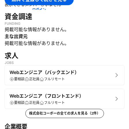
・
自社メディアの企画・開発・運営
表示できるメンバーがいません
ログイン
資金調達
FUNDING
掲載可能な情報がありません。
主な出資元
掲載可能な情報がありません。
求人
JOBS
Webエンジニア（バックエンド）
要相談
正社員
フルリモート
Webエンジニア（フロントエンド）
要相談
正社員
フルリモート
株式会社コーボー
の全ての求人を見る（
2
件）
企業概要