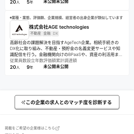
通じて顧客ニーズに応える。
未公開
未公開
20
5
人
年
業種・業態、評価額、企業規模、経営者の出身企業が類似しています
株式会社AGE technologies
不動産
金融
DX
高齢社会の課題解決を目指すAgeTech企業。相続手続きの
DX化に取り組み、不動産・預貯金の名義変更サービスや知
識配信を行う。金融機関向けのBPaaSや、資産の利活用まで
含めたプラットフォーム事業の展開を視野に入れている。
従業員数
設立年数
評価額
累計調達額
未公開
未公開
20
9
人
年
この企業の求人とのマッチ度を診断する
掲載をご希望の企業様はこちら