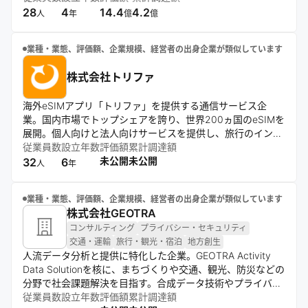
を展開。サウナ文化と組み合わせた新しいアウトドア体験を
28
4
14.4
4.2
人
年
億
億
創出する。
業種・業態、評価額、企業規模、経営者の出身企業が類似しています
株式会社トリファ
海外eSIMアプリ「トリファ」を提供する通信サービス企
業。国内市場でトップシェアを誇り、世界200ヵ国のeSIMを
展開。個人向けと法人向けサービスを提供し、旅行のインフ
ラ創造を理念に掲げる。台湾進出など東アジアを中心にグロ
従業員数
設立年数
評価額
累計調達額
ーバル展開を推進中。
未公開
未公開
32
6
人
年
業種・業態、評価額、企業規模、経営者の出身企業が類似しています
株式会社GEOTRA
コンサルティング
プライバシー・セキュリティ
交通・運輸
旅行・観光・宿泊
地方創生
人流データ分析と提供に特化した企業。GEOTRA Activity
Data Solutionを核に、まちづくりや交通、観光、防災などの
分野で社会課題解決を目指す。合成データ技術やプライバシ
ー保護を重視し、Webダッシュボードやコンサルティングを
従業員数
設立年数
評価額
累計調達額