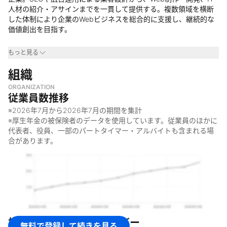
人材の紹介・アサインまでを一貫して提供する。複数領域を横断
した体制により企業のWebビジネスを総合的に支援し、継続的な
価値創出を目指す。
事業領域
もっと見る
・
組織
Webマーケティング業界
・
Web制作・開発領域
ORGANIZATION
・
IT人材サービス領域
従業員数推移
なぜやっているのか
※
2026年7月
から
2026年7月
の期間を集計
※厚生年金の被保険者のデータを使用しています。従業員のほかに
・
企業のWebビジネス成功に向けた価値提供
代表者、役員、一部のパートタイマー・アルバイトも含まれる場
・
マーケティングから制作・人材まで一貫した支援の実現
合があります。
・
信頼されるパートナーとして継続的な価値創出
何をしているのか
・
SEO・広告運用・コンテンツマーケティングなどWebマーケテ
ィング支援
・
Webサイト制作・システム開発・ブランディング支援
・
IT人材に特化した人材紹介およびSES事業
株式会社コーボー
のメンバー
無料で登録して続きを見る