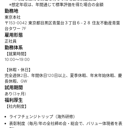
※想定年収は、年間通じて標準評価を得た場合の金額
勤務地
東京本社
〒153-0042 東京都目黒区青葉台３丁目６−２８ 住友不動産青葉
台タワー 7F
雇用形態
正社員
勤務体系
【就業時間】
10:00〜19:00
【休暇・休日】
完全週休2日、年間休日120日以上、夏季休暇、年末年始休暇、慶
長休暇、GW
試用期間
あり(3ヶ月)
福利厚生
【社内制度】
ライフチェンジトリップ（海外研修）
表彰制度（毎月/年の全社締め会・総会で、バリュー体現者を表