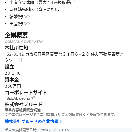
出産立会休暇（最大2日連続取得可）
時短勤務制度（育児に対応）
結婚祝い金
出産祝い金
企業概要
COMPANY OVERVIEW
本社所在地
153-0042 東京都目黒区青葉台３丁目６−２８ 住友不動産青葉台
タワー 7F
設立
2012-10
資本金
360万円
コーポレートサイト
https://blued.jp/
株式会社ブルード
事業内容
組織
資金調達
💡企業情報ページで従業員数推移や資金調達履歴などを確認できます。
株式会社ブルード
の企業情報
求人の最終更新日時：
2026/06/25 18:09