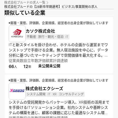
株式会社ブルード
の求人一覧
株式会社ブルードの【28新卒早期選考】ビジネス/事業開発の求人
類似している企業
業種・業態、評価額、企業規模、経営者の出身企業が類似しています
カソク株式会社
不動産
旅行・観光・宿泊
IT
ITと新スタイルを掛け合わせ、ホテルの企画から運営までワ
ンストップで手掛ける企業。無人宿泊施設を中心に、データ
分析に基づいたマーケティングで空間価値を最大化する。ア
パートメントホテル領域でトップを目指し、訪日外国人へ豊
従業員数
設立年数
評価額
累計調達額
かな滞在環境を提供。新しいアイデアで宿泊業界の変革と魅
未公開
未公開
66
12
人
年
力的な進化を牽引する。
業種・業態、評価額、企業規模、経営者の出身企業が類似しています
株式会社エクシーズ
システム開発
IT
XR
コンサルティング
システムの受託開発からパッケージ導入、XR技術の活用まで
を手掛けるITソリューション企業。社内システムや基幹シス
テムの構築を通じ、顧客の課題に応じた最適なシステム環境
を整備する。また、ARやVRを用いたXR技術の研究開発にも
従業員数
設立年数
評価額
累計調達額