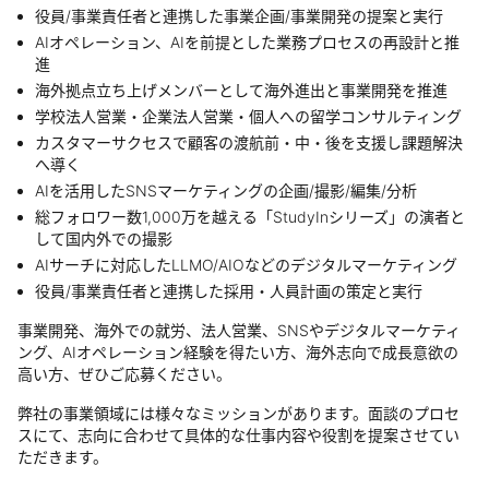
役員/事業責任者と連携した事業企画/事業開発の提案と実行
AIオペレーション、AIを前提とした業務プロセスの再設計と推
進
海外拠点立ち上げメンバーとして海外進出と事業開発を推進
学校法人営業・企業法人営業・個人への留学コンサルティング
カスタマーサクセスで顧客の渡航前・中・後を支援し課題解決
へ導く
AIを活用したSNSマーケティングの企画/撮影/編集/分析
総フォロワー数1,000万を越える「StudyInシリーズ」の演者と
して国内外での撮影
AIサーチに対応したLLMO/AIOなどのデジタルマーケティング
役員/事業責任者と連携した採用・人員計画の策定と実行
事業開発、海外での就労、法人営業、SNSやデジタルマーケティ
ング、AIオペレーション経験を得たい方、海外志向で成長意欲の
高い方、ぜひご応募ください。
弊社の事業領域には様々なミッションがあります。面談のプロセ
スにて、志向に合わせて具体的な仕事内容や役割を提案させてい
ただきます。