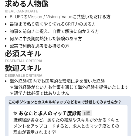
求める人物像
IDEAL CANDIDATE
BLUEDのMission / Vision / Valueに共感いただける方
最後まで粘り強くやり切れるGRIT力のある方
物事を前向きに捉え、自責で解決に向かえる方
何かに中長期間熱狂した経験のある方
誠実で利他な思考をお持ちの方
必須スキル
ESSENTIAL CRITERIA
歓迎スキル
DESIRABLE CRITERIA
海外経験/国内でも国際的な環境に身を置いた経験
＊海外経験がない方も仕事を通じて海外経験を提供いたします
＊語学力は必須ではありません
このポジションとのスキルギャップなどをAIで診断してみませんか？
✨ あなたと求人のマッチ度診断
β版
職務経歴書など、あなたの経験やスキルが分かるドキュ
メントをアップロードすると、求人とのマッチ度とその
理由が表示されます💡