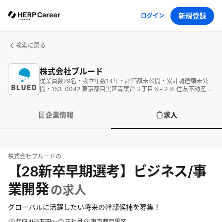
新規登録
ログイン
検索に戻る
株式会社ブルード
従業員数
79
名
・
設立年数
14
年
・
評価額
未公開
・
累計調達額
未公
開
・
153-0042 東京都目黒区青葉台３丁目６−２８ 住友不動産青
葉台タワー 7F
企業情報
求人
株式会社ブルード
の
【28新卒早期選考】ビジネス/事
業開発
の求人
グローバルに活躍したい将来の幹部候補を募集！
年収450万円～
正社員
東京都目黒区