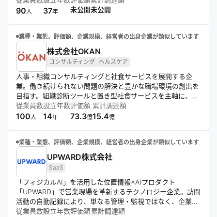
注力。DX推進により業務効率化と新たな価値創出を総合的
未公開
未公開
90
37
人
年
に支援する。
業種・業態、評価額、企業規模、経営者の出身企業が類似しています
株式会社OKAN
コンサルティング
ヘルスケア
人事・組織コンサルティングと社食サービスを展開する企
業。働き続けられない問題の解決と豊かな職場環境の創出を
目指す。組織診断ツールと置き型社食サービスを主軸に、従
業員の声を活かした組織改善と健康的な食事提供を通じ、持
従業員数
設立年数
評価額
累計調達額
続可能な労働環境の実現に貢献している。
100
14
73.3
15.4
人
年
億
億
業種・業態、評価額、企業規模、経営者の出身企業が類似しています
UPWARD株式会社
SaaS
「フィジカルAI」を活用した位置情報×AIプロダクト
「UPWARD」で営業現場を革新するテクノロジー企業。訪問
活動の自動記録により、単なる管理・監視ではなく、企業の
業績UPや事業成長に貢献。契約更新率99%以上、400社以
従業員数
設立年数
評価額
累計調達額