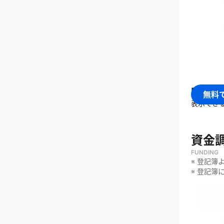
・
少ない
・
オート
何をし
・
iPaa
・
RPA事
・
デスク
・
クラウド
Bizt
無料
・
ハイブ
表示でき
資金
FUNDING
※ 登記簿
※ 登記