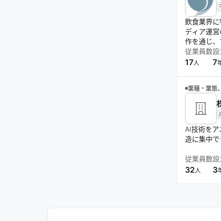
飲食業界に
ディア運営
作を通じ、
従業員数
設
17
7
人
業種・業態
AI技術を
造に集中で
従業員数
設
32
3
人