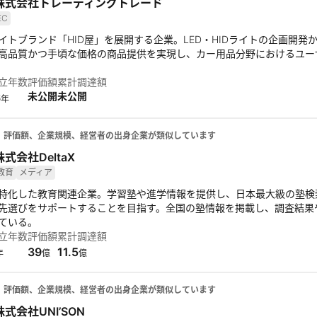
株式会社トレーディングトレード
EC
イトブランド「HID屋」を展開する企業。LED・HIDライトの企画開発
高品質かつ手頃な価格の商品提供を実現し、カー用品分野におけるユー
立年数
評価額
累計調達額
未公開
未公開
6
年
、評価額、企業規模、経営者の出身企業が類似しています
株式会社DeltaX
教育
メディア
特化した教育関連企業。学習塾や進学情報を提供し、日本最大級の塾検
先選びをサポートすることを目指す。全国の塾情報を掲載し、調査結果
ている。
立年数
評価額
累計調達額
39
11.5
年
億
億
、評価額、企業規模、経営者の出身企業が類似しています
株式会社UNI’SON