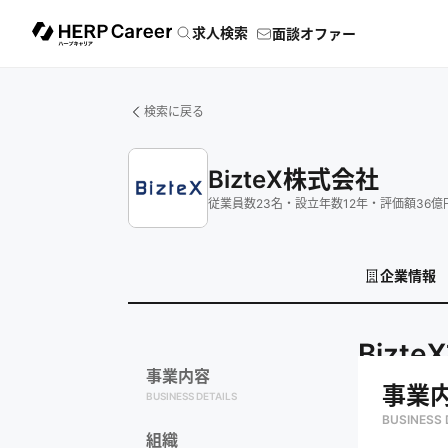
求人検索
面談オファー
検索に戻る
BizteX株式会社
従業員数
23
名
・
設立年数
12
年
・
評価額
36
億
企業情報
Bizt
事業内容
事業
BUSINESS DETAILS
BUSINESS 
組織