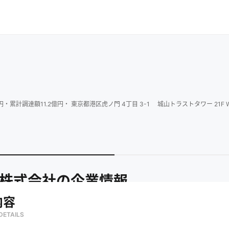
円
・
累計調達額
11.2
億円
・
東京都港区虎ノ門 4丁目 3-1 城山トラストタワー 21F We
eX株式会社
の企業情報
内容
DETAILS