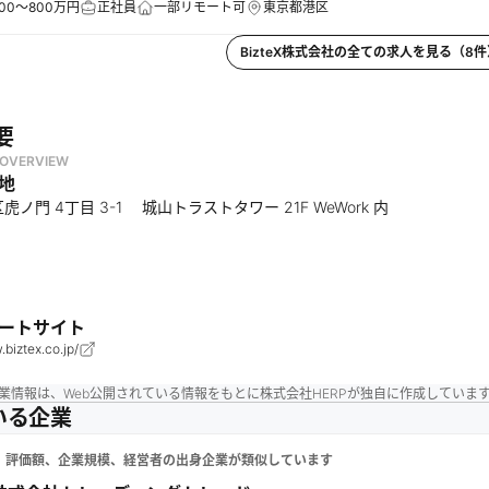
00～800万円
正社員
一部リモート可
東京都港区
BizteX株式会社
の全ての求人を見る（
8
件
要
OVERVIEW
地
ノ門 4丁目 3-1 城山トラストタワー 21F WeWork 内
円
ートサイト
.biztex.co.jp/
業情報は、Web公開されている情報をもとに株式会社HERPが独自に作成していま
いる企業
、評価額、企業規模、経営者の出身企業が類似しています