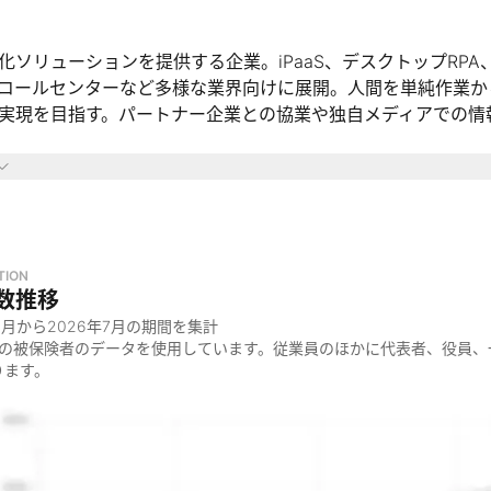
化ソリューションを提供する企業。iPaaS、デスクトップRPA
コールセンターなど多様な業界向けに展開。人間を単純作業か
実現を目指す。パートナー企業との協業や独自メディアでの情
域
ース業界
センター業界
用業界
TION
数推移
介業界
8月
から
2026年7月
の期間を集計
祉業界
金の被保険者のデータを使用しています。従業員のほかに代表者、役員、
業界
ります。
っているのか
ルーティンワークから解放し、生産的・創造的な仕事に取り組