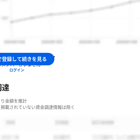
労働人口でも持続可能な社会を築くため
メーションテクノロジーで新しいワークスタイルを実現するた
ているのか
S事業: サービスとサービスをつなぐiPaaS「BizteX Connect
業:
トップRPA「robop」の提供
RPA「BizteX cobit」の提供
eX株式会社
のメンバー
で登録して続きを見る
リッドワークに対応した業務自動化ソリューションの提供
るメンバーがいません
ログイン
調達
より金額を推計
簿に掲載されていない資金調達情報は除く