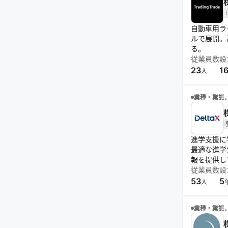
自動車用ラ
ルで展開。
る。
従業員数
設
23
1
人
業種・業態
進学支援に
最適な進学
報を提供し
従業員数
設
53
5
人
業種・業態