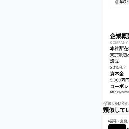
年収6
企業概
COMPANY 
本社所在
東京都港区虎
設立
2015-07
資本金
5,000万
コーポレ
https://www
求人を除く企
類似して
業種・業態