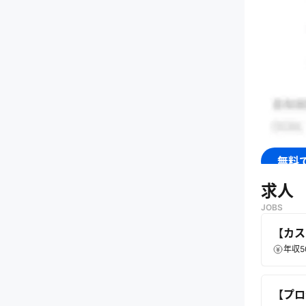
無料
求人
JOBS
【カス
年収5
【プロ