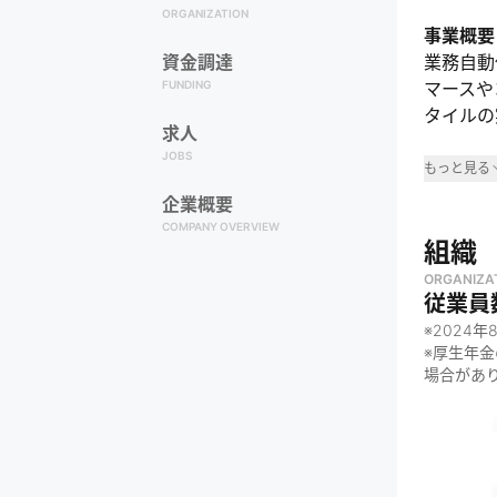
ORGANIZATION
事業概要
資金調達
業務自動
FUNDING
マースや
タイルの
求人
JOBS
事業領
もっと見る
企業概要
・
Eコマ
COMPANY OVERVIEW
・
コール
組織
・
広告運
ORGANIZA
従業員
・
人材紹
※
2024年
・
医療福
※厚生年
・
不動産
場合があ
なぜや
・
人間を
するため