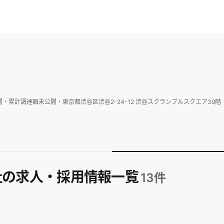
開
・
累計調達額
未公開
・
東京都渋谷区渋谷2-24-12 渋谷スクランブルスクエア39階
社の求人・採用情報一覧
13
件