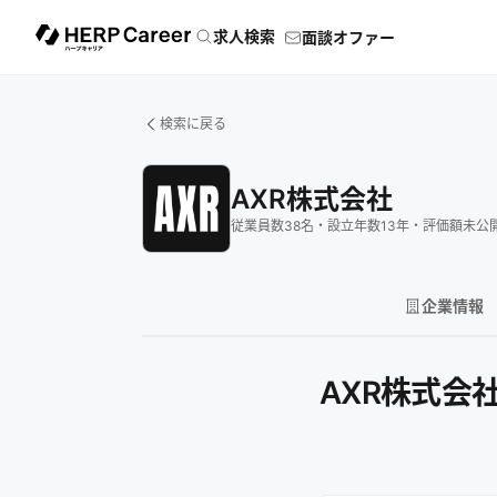
求人検索
面談オファー
検索に戻る
AXR株式会社
従業員数
38
名
・
設立年数
13
年
・
評価額
未公
企業情報
AXR株式会