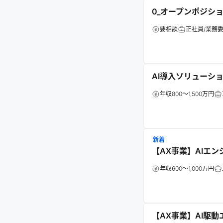
0_オープンポジショ
要相談
正社員/業務
AI導入ソリューシ
年収800～1,500万円
新着
【AX事業】AIエン
年収600～1,000万円
【AX事業】AI駆