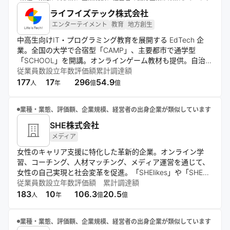
ライフイズテック株式会社
エンターテイメント
教育
地方創生
中高生向けIT・プログラミング教育を展開する EdTech 企
業。全国の大学で合宿型「CAMP」、主要都市で通学型
「SCHOOL」を開講。オンラインゲーム教材も提供。自治
体・学校・企業向けデジタル人材育成研修も実施。次世代イ
従業員数
設立年数
評価額
累計調達額
ノベーション人材の育成を目指す。
177
17
296
54.9
人
年
億
億
業種・業態、評価額、企業規模、経営者の出身企業が類似しています
SHE株式会社
メディア
女性のキャリア支援に特化した革新的企業。オンライン学
習、コーチング、人材マッチング、メディア運営を通じて、
女性の自己実現と社会変革を促進。「SHElikes」や「SHE
WORKS」などのプラットフォームを軸に、学びと働きの循
従業員数
設立年数
評価額
累計調達額
環を創出し、多様な職種スキルの習得を支援する。
183
10
106.3
20.5
人
年
億
億
業種・業態、評価額、企業規模、経営者の出身企業が類似しています