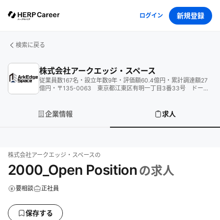
新規登録
ログイン
検索に戻る
株式会社アークエッジ・スペース
従業員数
167
名
・
設立年数
9
年
・
評価額
60.4
億円
・
累計調達額
27
億円
・
〒135-0063 東京都江東区有明一丁目3番33号 ドーム
有明ヘッドクォーター3階
企業情報
求人
株式会社アークエッジ・スペース
の
2000_Open Position
の求人
要相談
正社員
保存する