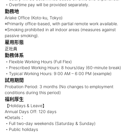
・Overtime pay will be provided separately.
勤務地
Ariake Office (Koto-ku, Tokyo)
※Primarily office-based, with partial remote work available.
※Smoking prohibited in all indoor areas (measures against
passive smoking).
雇用形態
正社員
勤務体系
・Flexible Working Hours (Full Flex)
・Prescribed Working Hours: 8 hours/day (60-minute break)
・Typical Working Hours: 9:00 AM – 6:00 PM (example)
試用期間
Probation Period: 3 months (No changes to employment
conditions during this period)
福利厚生
【Holidays & Leave】
Annual Days Off: 120 days
※Details：
・Full two-day weekends (Saturday & Sunday)
・Public holidays