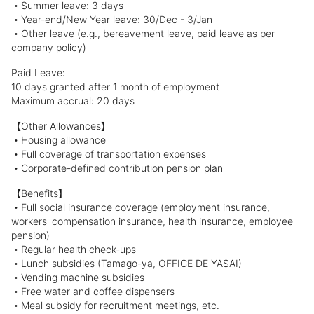
・Summer leave: 3 days
・Year-end/New Year leave: 30/Dec - 3/Jan
・Other leave (e.g., bereavement leave, paid leave as per
company policy)
Paid Leave:
10 days granted after 1 month of employment
Maximum accrual: 20 days
【Other Allowances】
・Housing allowance
・Full coverage of transportation expenses
・Corporate-defined contribution pension plan
【Benefits】
・Full social insurance coverage (employment insurance,
workers' compensation insurance, health insurance, employee
pension)
・Regular health check-ups
・Lunch subsidies (Tamago-ya, OFFICE DE YASAI)
・Vending machine subsidies
・Free water and coffee dispensers
・Meal subsidy for recruitment meetings, etc.