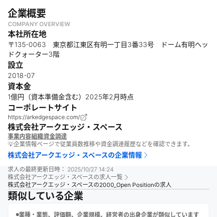
企業概要
COMPANY OVERVIEW
本社所在地
〒135-0063 東京都江東区有明一丁目3番33号 ドーム有明ヘッ
ドクォーター3階
設立
2018-07
資本金
1億円（資本準備金含む）2025年2月時点
コーポレートサイト
https://arkedgespace.com/
株式会社アークエッジ・スペース
事業内容
組織
資金調達
💡企業情報ページで従業員数推移や資金調達履歴などを確認できます。
株式会社アークエッジ・スペース
の企業情報
求人の最終更新日時：
2025/10/27 14:24
株式会社アークエッジ・スペース
の求人一覧
株式会社アークエッジ・スペースの2000_Open Positionの求人
類似している企業
業種・業態、評価額、企業規模、経営者の出身企業が類似しています