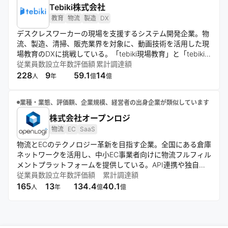
Tebiki株式会社
教育
物流
製造
DX
デスクレスワーカーの現場を支援するシステム開発企業。物
流、製造、清掃、販売業界を対象に、動画技術を活用した現
場教育のDXに挑戦している。「tebiki現場教育」と「tebiki
現場分析」を主軸に、属人化したノウハウの技能伝承や現場
従業員数
設立年数
評価額
累計調達額
管理の効率化を実現し、人手不足解消と競争力向上を目指
228
9
59.1
14
人
年
億
億
す。
業種・業態、評価額、企業規模、経営者の出身企業が類似しています
株式会社オープンロジ
物流
EC
SaaS
物流とECのテクノロジー革新を目指す企業。全国にある倉庫
ネットワークを活用し、中小EC事業者向けに物流フルフィル
メントプラットフォームを提供している。API連携や独自の
品質向上サイクルにより、物流業務の自動化・効率化と高品
従業員数
設立年数
評価額
累計調達額
質なサービスを実現。カスタマーサクセスによる成長支援も
165
13
134.4
40.1
人
年
億
億
行う。