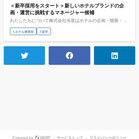
＜新卒採用をスタート＞新しいホテルブランドの企
画・運営に挑戦するマネージャー候補
わたしたちについて株式会社水星はホテルの企画・開発・運営を起点に、ライフスタイルと観光の領域で社会に多様な選択肢をつくるホテルプロデュースカンパニーです。 「ホテルはメディアである」という考えのもと、土地の空気感を再解釈し宿泊体験に落とし込みながら、人・土地・文化をつなぐ唯一無二のホテルブランドの企画・開発・運営を手掛けています。 ブティックホテル🌴HOTEL SHE, KYOTO（京都・東九条）🍕HOTEL SHE, OSAKA（大阪・弁天町）☁️ホテル雲井（北海道・層雲峡）スモールラグジュアリーホテル🌿香林居（金沢・香林坊）また2027年春に東京都内、秋には沖縄県の那覇市にホテルを新規開業予定です。株式会社水星ではこれまで、様々なバックグランドを持つメンバーを、中途採用もしくはアルバイトからの社員登用というかたちで採用してきました。この度会社の事業拡大とさらなる成長を見据えて、初の新卒採用をスタート致します。募集職種ホテル事業部で将来、マネージャー(支配人)もしくは、ホスピタリティーのプロフェッショナルを目指す人材を募集します。 マネージャー登用後に将来的に他事業のポジションにチャレンジいただくことも可能です。業務内容ユーザーエンドのホテルの接客・運営の最前線から、将来的にはサービス設計やホテルマネジメント、新店舗や新規事業の開発などに挑戦していただくことが可能です。 マルチタスクの業務を通してホテルビジネスに関わる様々な経験を積み、ホテル運営に必要な知識やスキルを総合的に身に着けていただくことができます。ジュニアスタッフ基本的なホテルオペレーションホスピタリティ業務クレンリネス業務キッチン業務予約管理業務運営管理業務ホスピタリティ改善 、顧客体験のデザイン（イベントやプランの企画）運営オペレーション構築及び業務改善♥️顧客体験のプロデュース ゲストのチェックイン/チェックアウトから荷物のお預かり、旅先のご案内、トラブルのご対応、そして時には一緒に会話を楽しんだり、ゲストの顔ぶれを見て音楽を変えたり、サプライズのお手伝いをしたり。ゲストの一生の暖かい思い出になるような宿泊体験のプロデュースをしていただきます。💡ビジネスオペレーション構築及び業務改善・AI/DXの促進 基本的なホテルオペレーション業務を習得いただいた後は、ご経歴やご関心に基づいて、業務改善やサービス価値向上のためのミッションを担っていただきます。 オペレーション業務の標準化や、マーケテイング戦略の策定や実行、広報戦略の策定からイベントやプランの企画、SNSの運用など幅広い業務に取り組んでいただくことが出来ます。シニアスタッフ・マネージャー経営戦略の策定ブランド戦略の策定マーケティング施策の立案、実行広報施策の立案、実行(SNS運用など)運営オペレーション構築及び業務改善ホスピタリティ改善 、顧客体験のデザイン（イベントやプランの企画）組織体制の構築及びチームマネジメント地域社会への貢献（地域連携企画など）📊売上、コストにおける課題の整理・戦略の策定 自社のホテルや市場の様々な数値の分析を通して、課題を発見、解決のための戦略の策定、チームを巻き込んで実行するところまで取り組んでいただきます。🤝組織体制の構築及びチームマネジメント ホテルで働くスタッフのモチベーションやチームのカルチャーが間の空気感、ひいてはゲストの満足度に寄与します。 チームメンバーをエンパワーメントしながら、ホテルのコンセプトの体現、ベストなサービス提供ができるチームづくりに取り組んでいただきます。キャリアパス個々のバックグラウンドや希望に応じて、多様なキャリアを歩むことができます。例１：原栞菜1年目：HOTEL SHE,KYOTO アルバイトフタッフを経て水星に入社ホスピタリティー業務など基本的なオペレーション業務を習得HOTEL SHE,KYOTOでイベントを企画2年目：HOTEL SHE,KYOTO スタッフHOTEL SHE,KYOTOでギャラリーを開設がちゃがちゃなどの体験の企画・設計オリジナルグッズのデザイン3年目：HOTEL SHE,KYOTO/OSAKA 兼務HOTEL SHE,KYOTO、OSAKAで様々なアーティストとの展示イベントを年間で企画例２：岸えりな1年目：メーカーの営業職を経て水星に入社アルバイトスタッフの採用・育成を担当 銭湯とのコラボレーションプランを企画2年目：HOTEL SHE,KYOTOの支配人に就任HPのリニューアルをディレクション大規模コンセプトルーム企画をプロデュース4年目：HOTEL SHE,KYOTO、OSAKAの統括マネージャーに就任新規拠点の開業キャリア支援（研修・サポート制度）入社後は座学の研修OJTを通して実務スキルの習得をサポートします。水星のホテルは中途採用でも異業種出身9割以上の環境。未経験でも安心して業務に取り組んでいただくことが出来ます。目標設定シートを活用して個々の社員の挑戦を支援します。年に2回社員総会・社員旅行など全社員が集まる機会があります。メンバーの出身大学一覧さまざまなバックグラウンドを持ったメンバーが、ホテルスタッフとして株式会社水星にジョインしています。 現在ホテル事業部に所属しているメンバーの出身大学の一部抜粋京都大学名古屋大学神戸大学神戸大学大学院広島大学同志社大学関西大学京都芸術大学関西外国語大学獨協大学
1.ホテル事業部
7.新卒
Powered by
-
サービストップ
-
プライバシーポリシー