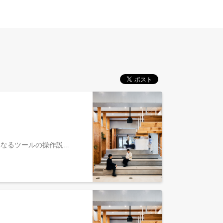
法人顧客に対して、「TUNAG」の導入後の活用支援・エンゲージメント向上施策の実行を担当していただきます。 単なるツールの操作説明に留まらず、顧客の組織課題に応じた施策設計から運用定着、施策の振り返りまで一貫した伴走支援を行います。具体的な業務内容オンボーディングの実施 契約直後の顧客に対し、利用目的の明確化と初期設定、運用フローの構築を支援 組織コンサルティング・定例会課題ヒアリングに基づいたエンゲージメント施策の提案、TUNAG内での実装支援施策実行後のデータ分析（定点観測）と改善アクションの提示アップセル・クロスセル提案ユーザーコミュニティ・イベントの企画運営『エンゲージメントアワード』を通じた顧客同士の接点創出ポジションの魅力 / キャリアパス「組織」という正解のない課題への挑戦 「TUNAG」の継続率は99%と非常に高く、顧客から深い信頼を得られる環境です。100社100様の組織課題に対し、決まった正解がない中で最適な「組織の型」を共に作り上げる高度な介在価値を発揮できます。ホリゾンタルSaaSならではの幅広い知見 特定の業界に縛られず、製造業からサービス業、IT企業まで多様な業種・規模の企業を担当します。あらゆる業界の組織構造や特有の課題に触れることで、汎用性の高いコンサルティングスキルが身につきます。多様なキャリアパスと事業貢献 CSとしての専門性を高めるだけでなく、顧客の声を活かしたPdM（プロダクトマネージャー）への転身や、CS組織の仕組み化を担うイネーブルメント、さらには事業開発など、多方面へのキャリア形成が可能です。各種ページについて会社・事業について会社説明資料：https://speakerdeck.com/stmn/zhu-shi-hui-she-sutamen-kanpanidetuku-2025採用サイト：https://recruit.stmn.co.jp/エンゲージメントプラットフォーム「TUNAG」：https://biz.tunag.jp/代表 大西泰平 note：https://note.com/ridingladsカスタマーサクセスについて職種紹介：https://recruit.stmn.co.jp/jobs/customer-successCS部門執行役員 山田 亮ニ note：https://note.com/ryoji_yamada/n/nb7345a7fc176参考情報：社員記事TUNAGのCSが”組織に習慣を届ける仕事"である理由：https://note.com/ryoji_yamada/n/nb7345a7fc176人材業界出身者が語る、組織が変わる瞬間に出会える面白さ：https://www.wantedly.com/companies/stmn_inc/post_articles/1055928「義務感ではなく”楽しいから働く”人を増やしたい」から始まった、組織に向き合い続ける仕事とは：https://www.wantedly.com/companies/stmn_inc/post_articles/1055959