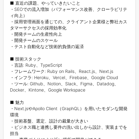
■ 直近の課題、やっていきたいこと

・SEOでの流入増加（パフォーマンス改善、クローラビリテ
ィ向上）

・採用管理画面を通じての、クライアント企業様と弊社カス
タマーサクセスの採用効率化

・開発チームの生産性向上

・開発チームのスケール

・テスト自動化など技術的負債の返済

■ 技術スタック

・言語: Ruby、TypeScript

・フレームワーク: Ruby on Rails、React.js、Next.js

・インフラ: Heroku、Vercel、Firebase、Google Cloud

・ツール: Github、Notion、Slack、Figma、Datadog、
Docker、Kintone、Google Workspace

■ 魅力

・Next.jsやApollo Client（GraphQL）を用いたモダンな開発
環境

・技術基盤、選定、設計の裁量が大きい

・ビジネス職と連携し要件の洗い出しから設計、実装までを
担当
