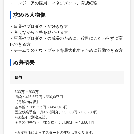
・エンジニアの採用、マネジメント、育成経験
求める人物像
・事業やプロダクトが好きな方

・考えながらも手を動かせる方

・事業やプロダクトの成長のために、役割にこだわらずに変
化できる方

・チームでのアウトプットを最大化するために行動できる方
応募概要
給与
500万 ~ 800万

月給：416,667円～666,667円

【月給の内訳】

基本給：286,296円～464,073円

固定残業手当：月45時間分、99,206円～158,730円

※超過分は別途支給。

＋その他手当（一律支給）：31,165円～43,864円

※面接評価によってスタートの年収は異なります。