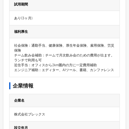
試用期間
あり(3ヶ月)
福利厚生
社会保険：通勤手当、健康保険、厚生年金保険、雇用保険、労災
保険

チーム飲み会補助：チームで月次飲み会のための費用が出ます。
ランチで利用も可

近住手当：オフィスから2km圏内の方に一定費用補助

エンジニア補助：エディター、AIツール、書籍、カンファレンス
企業情報
企業名
株式会社プレックス
設立年月