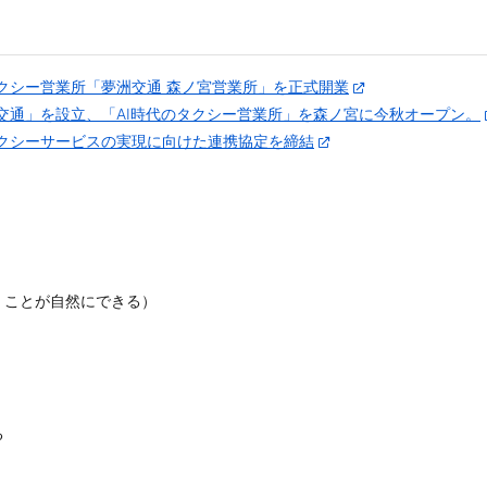
タクシー営業所「夢洲交通 森ノ宮営業所」を正式開業
洲交通」を設立、「AI時代のタクシー営業所」を森ノ宮に今秋オープン。
タクシーサービスの実現に向けた連携協定を締結
くことが自然にできる）
る