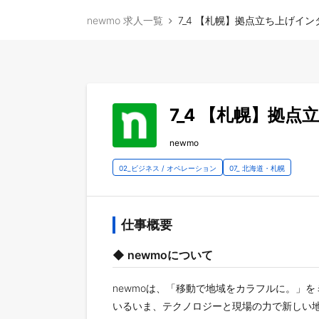
newmo 求人一覧
7_4 【札幌】拠点立ち上げイン
7_4 【札幌】拠
newmo
02_ビジネス / オペレーション
07_ 北海道・札幌
仕事概要
◆ newmoについて
newmoは、「移動で地域をカラフルに。」
いるいま、テクノロジーと現場の力で新しい