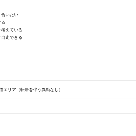
き合いたい
ける
を考えている
て自走できる
道エリア（転居を伴う異動なし）