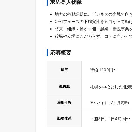
求める人物像
地方の移動課題に、ビジネスの文脈で向
0→1フェーズの不確実性を面白がって動
将来、組織を動かす側・起業・新規事業
役職や立場にこだわらず、コトに向かっ
応募概要
給与
時給 1200円〜
勤務地
札幌を中心とした北海
雇用形態
アルバイト（3ヶ月更新）
勤務体系
・週3日、1日4時間〜