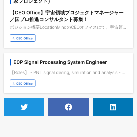
家プロジェクト）
【CEO Office】宇宙領域プロジェクトマネージャー
／国プロ推進コンサルタント募集！
ポジション概要LocationMindのCEOオフィスにて、宇宙領域における国家プロジェクト・研究開発プロジェクトの推進を担っていただくポジションです。本ポジションでは、世界的な研究者・技術責任者と連携しながら、プライム企業、共同研究機関、大学、省庁・事務局など、複数のステークホルダーを巻き込み、プロジェクト全体の進行管理、論点整理、申請・報告対応をリードしていただきます。単なる秘書・アシスタント業務ではなく、宇宙領域・先端技術領域のプロジェクトを事業として前に進める、プロジェクトマネージャー／コンサルタントに近いポジションです。募集背景宇宙領域、国家プロジェクト推進のための増員主な業務内容プロジェクト推進支援宇宙領域・国家プロジェクトにおける論点整理および課題の構造化プロジェクト推進に必要なタスクの整理および実行支援ステークホルダー（企業・大学・省庁等）との連携・調整関係者を巻き込みながらプロジェクトを前に進めるためのドライブ支援国プロ・公募対応国プロ、補助金、基金事業等の公募要件の整理申請書・報告書・説明資料の作成支援共同提案における関係者との連携・調整採択後の各種対応（申請・報告等）の推進支援技術領域との連携研究者・技術責任者とのコミュニケーションを通じた情報整理技術内容を理解し、資料やドキュメントに落とし込む支援技術・事業・制度の観点を踏まえた論点整理このポジションの特徴宇宙領域・国家プロジェクトに関われる希少な経験研究者・技術者と連携しながらプロジェクトに関与技術とビジネスの両方に触れながらスキルを伸ばせる環境
4. CEO Office
E0P Signal Processing System Engineer
【Roles】 - PNT signal desing, simulation and analysis - GNSS Basic signal design - GNSS signal analysis - Signal transmission / propagation simulation and evaluation - Use Signal Simualtors to analyse and evaluate PNT signals - Use SDR (Software Definition Radio) devices to process and analyse radio signals (basically GNSS, LEO-PNT) - Develop signal processing and analysis tools using Matlab, Python, GNU Radio etc. - (Evaluation and analysis of receivers)" 【 業務内容 】 - PNT信号の設計、シミュレーション、解析 - GNSS基本信号の設計 - GNSS信号の解析 - 信号伝送・伝搬のシミュレーションおよび評価 - シグナルシミュレータを用いたPNT信号の分析・評価 - SDR（ソフトウェア無線）を用いた無線信号の処理・解析（主にGNSS、LEO-PNT） - Matlab、Python、GNU Radio等を用いた信号処理・解析ツールの開発 - 受信機の評価および解析
4. CEO Office