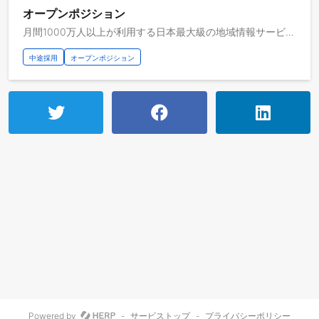
オープンポジション
月間1000万人以上が利用する日本最大級の地域情報サービスで、 社会的意義の高いプラットフォームサービスに貢献していただけませんか？ 当社は東証グロース上場の創業12年を迎える急成長中のベンチャー企業です。 【地域の今を可視化して人と人の未来をつなぐ】を経営理念に掲げ、 地元で個人・企業・行政が互いに必要なモノを融通しあえる持続可能な社会の実現を目指して、クラシファイドサイトの企画・開発・運営を行っています。 おかげさまで、当社は現在月間1000万人以上が利用し、約9億PVのトラフィックを誇る大きなサービスとなっています。 【オープンポジション募集の背景】 ※本ポジションはジモティーの経営理念や行動指針、事業内容などにご興味をお持ちで、募集中のポジションには適合する職種が見つからない、もしくは分からない方を対象としています。
中途採用
オープンポジション
Powered by
-
サービストップ
-
プライバシーポリシー