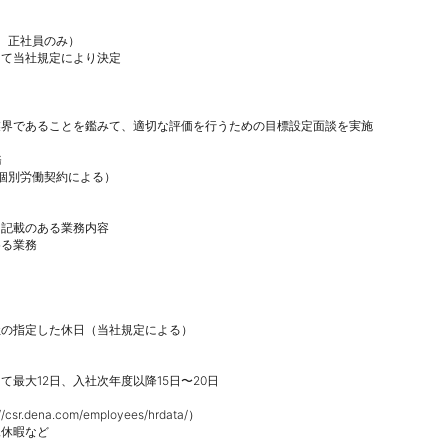
、正社員のみ）

て当社規定により決定

界であることを鑑みて、適切な評価を行うための目標設定面談を実施



個別労働契約による）

記載のある業務内容

る業務

の指定した休日（当社規定による）

最大12日、入社次年度以降15日〜20日

.dena.com/employees/hrdata/）

休暇など
