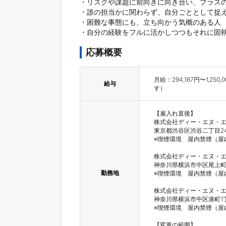
・リスクや課題に前向きに向き合い、プラスの
・誰の担当かに関わらず、自分ごととして捉え
・困難な事態にも、立ち向かう気概のある人

・自分の経験をフルに活かしつつもそれに固
応募概要
月給：294,167円〜1
給与
す）
【雇入れ直後】

株式会社ディー・エヌ・エ
東京都渋谷区渋谷二丁目24
※喫煙環境　屋内禁煙（屋
株式会社ディー・エヌ・エ
神奈川県横浜市中区尾上町1
勤務地
※喫煙環境　屋内禁煙（屋
株式会社ディー・エヌ・エ
神奈川県横浜市中区港町1丁
※喫煙環境　屋内禁煙（屋
【変更の範囲】
