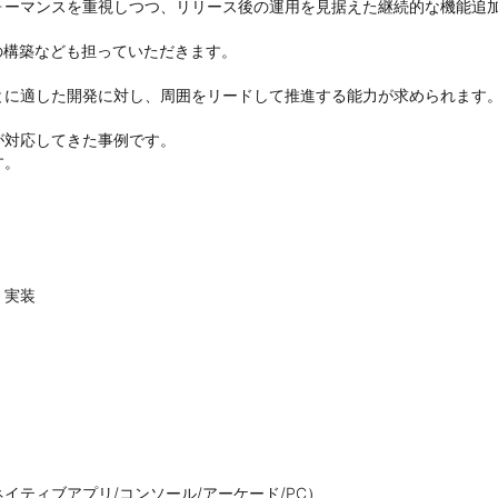
ォーマンスを重視しつつ、リリース後の運用を見据えた継続的な機能追
の構築なども担っていただきます。

に適した開発に対し、周囲をリードして推進する能力が求められます。
対応してきた事例です。

。

実装

ティブアプリ/コンソール/アーケード/PC）
