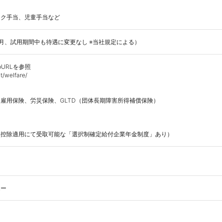
ーク手当、児童手当など
月、試用期間中も待遇に変更なし ※当社規定による）
RLを参照

t/welfare/

雇用保険、労災保険、GLTD（団体長期障害所得補償保険）

控除適用にて受取可能な「選択制確定給付企業年金制度」あり） 
エー