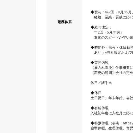
◆賞与：年2回（6月/12月
　経験・業績・貢献に応じ
勤務体系
◆給与改定：

　年2回（5月/11月）

　変化のスピードが早い業
◆時間外・深夜・休日勤務
　あり（※当社規定および
◆業務内容

【雇入れ直後】仕事概要に
【変更の範囲】会社の定め
休日／諸手当

◆休日

土日祝日、年末年始、会社
◆有給休暇

入社初年度は入社月に応じて
◆特別休暇（参考：https://csr
慶弔休暇、生理休暇、育児