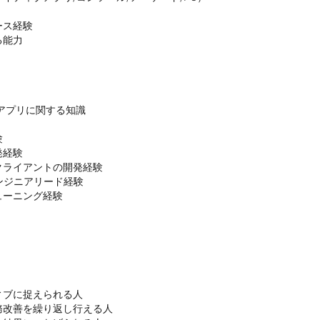
ス経験

能力

ブアプリに関する知識



経験

ライアントの開発経験

ジニアリード経験

ーニング経験

ブに捉えられる人

改善を繰り返し行える人
