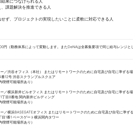
結果につなげられる人

、課題解決を推進できる人

執せず、プロジェクトの実現したいことに柔軟に対応できる人
,250,000円（勤務体系によって変動します。またDeNAは全募集要項で同じ給与レ
ー／渋谷オフィス（本社） またはリモートワークのために自宅及び自宅に準ずる場
番12号 渋谷スクランブルスクエア

内喫煙可能場所あり）

ー／横浜新井ビルオフィス またはリモートワークのために自宅及び自宅に準ずる場
丁目8番地 関内新井ビルディング

内喫煙可能場所あり）

ー／横浜BASEGATEオフィス またはリモートワークのために自宅及び自宅に準ず
目1番1 ベースゲート横浜関内タワー

内喫煙可能場所あり）
