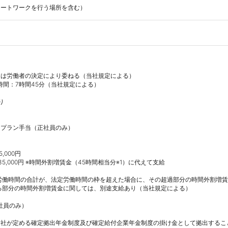
モートワークを行う場所を含む）
は労働者の決定により委ねる（当社規定による）

間：7時間45分（当社規定による）



フプラン手当（正社員のみ）

,000円

435,000円 ※時間外割増賃金（45時間相当分※1）に代えて支給

る労働時間の合計が、法定労働時間の枠を超えた場合に、その超過部分の時間外割増賃
る部分の時間外割増賃金に関しては、別途支給あり（当社規定による）

員のみ）

社が定める確定拠出年金制度及び確定給付企業年金制度の掛け金として拠出すること