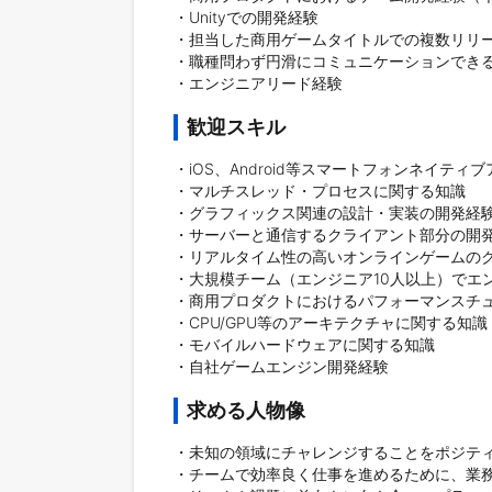
・Unityでの開発経験

・担当した商用ゲームタイトルでの複数リリー
・職種問わず円滑にコミュニケーションできる
・エンジニアリード経験
歓迎スキル
・iOS、Android等スマートフォンネイティ
・マルチスレッド・プロセスに関する知識

・グラフィックス関連の設計・実装の開発経験
・サーバーと通信するクライアント部分の開発
・リアルタイム性の高いオンラインゲームのク
・大規模チーム（エンジニア10人以上）でエン
・商用プロダクトにおけるパフォーマンスチュ
・CPU/GPU等のアーキテクチャに関する知識

・モバイルハードウェアに関する知識

・自社ゲームエンジン開発経験
求める人物像
・未知の領域にチャレンジすることをポジティ
・チームで効率良く仕事を進めるために、業務