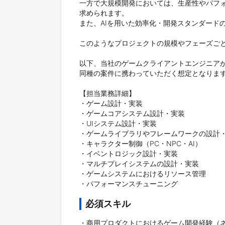
一方で大規模開発においては、生産性やパフ
求められます。

また、AIを用いた効率化・開発スタンダード
このようなプロジェクトの規模やフェーズごと
以下、当社のゲームクライアントエンジニアが
同種の案件に携わっていただく想定となります
【担当業務詳細】

・ゲーム設計・実装

・ゲームコアシステム設計・実装

・UIシステム設計・実装

・ゲームライブラリやフレームワークの設計・
・キャラクター制御（PC・NPC・AI）

・イベントロジック設計・実装

・マルチプレイシステムの設計・実装

・ゲームシステムにおけるリソース管理

・パフォーマンスチューニング  
必須スキル
・商用プロダクトにおけるゲーム開発経験（ネイ