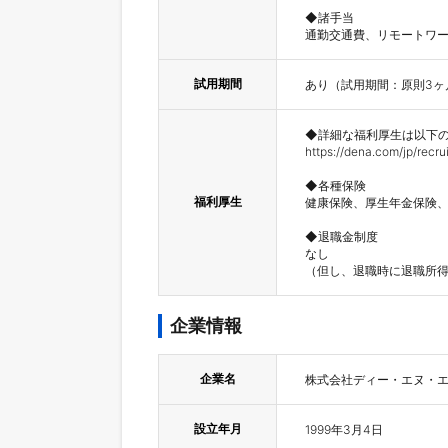
◆諸手当

通勤交通費、リモートワ
試用期間
あり（試用期間：原則3ヶ
◆詳細な福利厚生は以下のU
https://dena.com/jp/recrui
◆各種保険

福利厚生
健康保険、厚生年金保険、
◆退職金制度

なし

（但し、退職時に退職所得
企業情報
企業名
株式会社ディー・エヌ・
設立年月
1999年3月4日