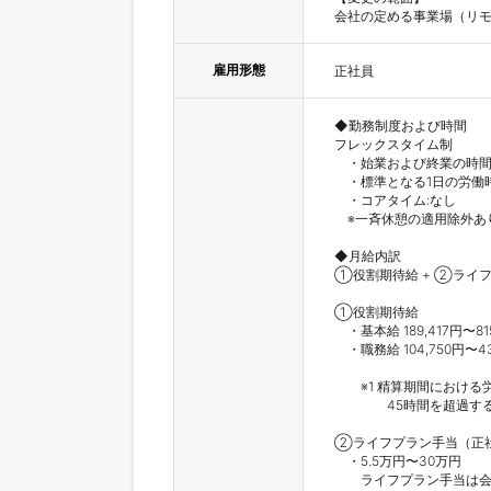
会社の定める事業場（リ
雇用形態
正社員
◆勤務制度および時間

フレックスタイム制

　・始業および終業の時間
　・標準となる1日の労働時
　・コアタイム:なし

　※一斉休憩の適用除外あり
◆月給内訳

①役割期待給 + ②ライ
①役割期待給

　・基本給 189,417円〜815
　・職務給 104,750円〜
　　※1 精算期間におけ
　　　　45時間を超過す
②ライフプラン手当（正社
　・5.5万円〜30万円　

　　ライフプラン手当は会