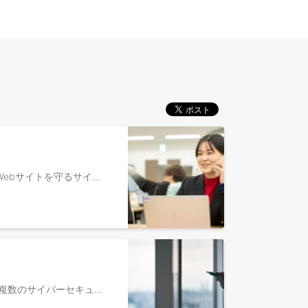
■当社について 私たちは、「世界中の人々が安心安全に使えるサイバー空間を創造する」という理念を掲げ、世界のWebサイトを守るサイバーセキュリティサービスを開発・提供しているセキュリティメーカーです。 複数のプロダクトで国内トップシェアを獲得し、「日本で最も多くのWebサイトを守る会社」としての地位を確立しています。また、日本発のグローバルセキュリティメーカーとして世界中で信頼されるサービス提供を目指し、アメリカやシンガポールへの子会社設立や海外売上比率を引き上げていく等、海外進出も進めておりユーザーは全世界100カ国以上に広がっています。 インサイドセールスグループは、弊社サービスに興味をお持ちいただいた法人企業様に対し、それぞれの課題に合ったサービス提案を行い、商談成立の確度を高めてフィールドセールスに繋ぐという、マーケティングとセールスのハブの役割を担っていただける方を探しています。 サイバーセキュリティクラウドのインサイドセールス組織は立ち上がりから5年経過し、求めらるミッションの幅は広がりつつあります。 まだまだ役割が広がる中で、インサイドセールスとしての幅を広げ組織化していく必要が出ています。 そのためには、「インサイドセールスができる方」ではなく「インサイドセールス組織を作れる人材」を必要としています。 ■業務内容 【雇い入れ直後】 〇顧客情報の分析と管理 ・マーケティングツールやCRM・AIを用いて情報収集、顧客分析を行う ・分析情報を基にアプローチ企画の立案 〇課題抽出とソリューション提案 ・セキュリティに関して興味を持っている方に対して、他社事例や過去データなどを元にアプローチ ・電話やメールなどの非対面話法を始め、オンラインMTGや様々なコミュニケーション手段を用いて、顧客課題の抽出と適切なサービスの提示 ・継続的かつ戦術的な接触により顧客ニーズを徐々に高め、適切なタイミングで商談機会を獲得 〇マーケティングチーム・フィールドセールスとの連携 ・前後の組織から適切な情報を受け取り、またインサイドセールスだからもてる情報を連携し、売上創出の企画・実行をする 【変更の範囲】 ・会社の定める業務 ■魅力ポイント ・業界未経験からセキュリティの専門知識を身に付け、スペシャリストを目指すことができる ・国内トップシェアプロダクトの最前線でインサイドセールスの経験可能 ・発展途上の組織で、チームビルディングの経験ができる ・マーケット拡大中でこれからの情報時代に需要が高まり続ける取扱商材（SaaS×AI×セキュリティ） ・裁量権広く、ゆくゆくはマネージャーへのキャリアステップも可能 ・社会貢献度の高いサービスを、自らの手で世の中に提供している実感 ■組織構成（マーケティング部 / インサイドセールスグループ） ・10名（部長1名、マネージャー1名、インサイドセールスメンバー8名） ■プロダクトについて ・クラウド型WAF「攻撃遮断くん」 Webサイト・Webサーバへのサイバー攻撃を可視化・遮断するWebセキュリティサービス。導入社数・サイト数で国内No.1(※1)を獲得。また、国内セキュリティメーカー初となるクラウド型WAAPサービスの提供開始。 ・パブリッククラウド WAF自動運用サービス「WafCharm」 AWS/Microsoft Azure/Google Cloudに対応したAIによるWAFのルール自動運用サービス。2020年に導入ユーザー数で国内No.1(※2)を獲得。2023年8月にAWSが認定する「AWS パートナーパス」において最上位パートナーランクに昇格。 ・パブリッククラウド環境フルマネージドセキュリティサービス「CloudFastener」 AWS・Google Cloud・Azureの各種セキュリティサービスを24時間365日包括的に管理し運用するフルマネージドセキュリティサービス。国内初のAmazon Security Lakeのサブスクライバーパートナー認定サービス。 ・AWS WAF Managed Rules AWS Marketplaceから購入可能なAWS WAF専用のルールセット。クラウド市場世界シェア47.8％(※4)を持つAWSにおいて、世界で7社だけのAWS WAFマネージドルールセラーの1社として日本では唯一（※5）認定。現在100以上の国と地域にサービスを展開。 ・脆弱性情報収集・管理ツール「SIDfm」 ソフトウェアの脆弱性管理にかかわる包括的なソリューションサービス。2021年には『脆弱性情報配信サービスシェア No.1』『脆弱性情報提供実績 No.1』『脆弱性オリジナルコンテンツ数 No.1』を獲得。(※3) ※1：富士キメラ総研「2024 ネットワークセキュリティビジネス調査総覧市場編」2024年12月19日発表 ※2：日本マーケティングリサーチ機構調べ 調査概要：2020年7月期_実績調査 ※3：日本マーケティングリサーチ機構調べ 調査概要：2021年8月期_実績調査 ※4：出典：Gartner(August 2020)・・・Worldwide Iaas Public Cloud Services Market Share, 2018-2019 ※5：Managed Rules for AWS WAF - Web Application Firewall
■当社について 「世界中の人々が安心安全に使えるサイバー空間を創造する」 私たちは、この理念を実現するために複数のサイバーセキュリティ製品を国産で開発し、世界のWebサイトを守る急成長中のセキュリティベンダーです。 ・世界100カ国以上にユーザーが広がり、米国・シンガポールへ子会社設 ・「AWS認定資格を多く持つソフトウェア企業」としてのAWSとも信頼関係を強く確立 ・多様なバックグラウンドのメンバーがチーム一丸となり、最先端のクラウドセキュリティ技術を駆使して、グローバル市場でさらなる拡大を目指す 今後もさらにサービスラインナップを増強し、それぞれのメンバーが自分の強みを活かし、「世界中の人々が安心安全に使えるサイバー空間を創造する」 という想いを実現させるために、世界水準のセキュリティサービスを一緒に創り上げる仲間を募集しています。 ■プロダクトについて ・クラウド型WAF「攻撃遮断くん」 Webサイト・Webサーバへのサイバー攻撃を可視化・遮断するWebセキュリティサービス。導入社数・サイト数で国内No.1(※1)を獲得。また、国内セキュリティメーカー初となるクラウド型WAAPサービスの提供開始。 ・パブリッククラウド WAF自動運用サービス「WafCharm」 AWS/Microsoft Azure/Google Cloudに対応したAIによるWAFのルール自動運用サービス。2020年に導入ユーザー数で国内No.1(※2)を獲得。2023年8月にAWSが認定する「AWS パートナーパス」において最上位パートナーランクに昇格。 ・パブリッククラウド環境フルマネージドセキュリティサービス「CloudFastener」 AWS・Google Cloud・Azureの各種セキュリティサービスを24時間365日包括的に管理し運用するフルマネージドセキュリティサービス。国内初のAmazon Security Lakeのサブスクライバーパートナー認定サービス。 ・AWS WAF Managed Rules AWS Marketplaceから購入可能なAWS WAF専用のルールセット。クラウド市場世界シェア47.8％(※4)を持つAWSにおいて、世界で7社だけのAWS WAFマネージドルールセラーの1社として日本では唯一（※5）認定。現在90以上の国と地域にサービスを展開。 ・脆弱性情報収集・管理ツール「SIDfm」 ソフトウェアの脆弱性管理にかかわる包括的なソリューションサービス。2021年には『脆弱性情報配信サービスシェア No.1』『脆弱性情報提供実績 No.1』『脆弱性オリジナルコンテンツ数 No.1』を獲得。(※3) ※1：富士キメラ総研「2023 ネットワークセキュリティビジネス調査総覧市場編」2023年12月14日発表 ※2：日本マーケティングリサーチ機構調べ 調査概要：2020年7月期_実績調査 ※3：日本マーケティングリサーチ機構調べ 調査概要：2021年8月期_実績調査 ※4：出典：Gartner(August 2020)・・・Worldwide Iaas Public Cloud Services Market Share, 2018-2019 ※5：Managed Rules for AWS WAF - Web Application Firewall 以下のようにお考えの方は、こちらのフォームよりお気軽にお申し込みください。 ・選考を受けてみたいけど、どのポジションで応募すればいいか分からない ・少し気になるけど、選考を受けるか迷っている ・興味はあるけど、これまでのキャリアや自身の価値観とマッチするかどうかまだイメージがつかない