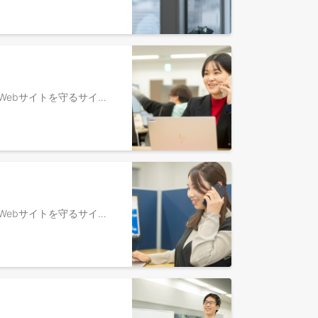
■ 当社について 私たちは、「世界中の人々が安心安全に使えるサイバー空間を創造する」という理念を掲げ、世界のWebサイトを守るサイバーセキュリティサービスを開発・提供しているセキュリティメーカーです。 複数のプロダクトで国内トップシェアを獲得し、「日本で最も多くのWebサイトを守る会社」としての地位を確立しています。事業拡大においても積極的に投資を続けており、アメリカ・シンガポールへの支社設立によるグローバル展開や、クラウド領域に特化した受諾開発事業・データプライバシー領域へのM&Aによる子会社設立など、事業領域の拡大を行っています。 現在は100カ国以上のユーザーにサービスを提供しており、日本発のグローバルセキュリティカンパニーへと成長しています。 ■ このポジションの募集背景・ミッション 当社は2026年に発表した新中期経営計画において、2030年に売上高200億円・営業利益40億円という目標を掲げています。現在の売上高50億円から4倍の成長を目指しています。 この目標を達成するための最重要戦略が「LTV最大化」です。これまでの新規顧客獲得中心のモデルから、既存顧客の活用深化・クロスセル・アップセルによる顧客単価向上へと、事業モデルを転換していく段階に入っています。ARR1,000万円以上の大口顧客を現在の48社から500社超へ拡大するという明確な目標も掲げています。 カスタマーサクセスグループは、この「LTV最大化」戦略を最前線で担う、会社の成長を左右する中核グループです。今回募集するCSMは、その立ち上げメンバーとして、既存顧客との関係構築・活用支援・アップセル・クロスセルを一気通貫で推進していただくポジションです。 仕組み作りを始めたばかりの状態から、既存顧客へのアプローチ成功の型を自分で設計・実行できる。会社の成長に直結する仕事を、立ち上げメンバーとして経験できる、今このタイミングにしかない環境で一緒に挑戦しませんか？ ■ 業務内容 SMB〜エンタープライズ層まで幅広く、当社セキュリティサービス導入後の活用を支援し、長期的な関係構築を行うポジションです。 【入社直後からお任せする業務】 ・導入済みのお客様への活用支援・運用提案（ハイタッチ） ・お客様のサービス定着に向けた方法・施策の立案 ・利用率向上を目的とした新機能・アップセル・クロスセルの提案 ・SMB・エンタープライズそれぞれのCSアプローチの仕組み化 ・チーム立ち上げフェーズのため、幅広い業務に携わることができます ■ このポジションの魅力 ・「成長市場×専門性×立ち上げフェーズ」の3つが掛け合わさった希少なポジション ・セキュリティというMust have領域のCSMとして、単なる利用促進ではなく企業のリスクマネジメントに深く関わる経験が積める ・アップセル・クロスセルからチャーン防止やオンボーディングまで一気通貫で担えるため、CSの全工程を経験できる ・立ち上げフェーズのため、自分のアイデアや経験を直接組織・仕組みに反映できる ・AIが普及するほど攻撃が高度化するセキュリティ領域で、AIに代替されにくい専門性の高いスキルが身につく ・プロダクトFBにも関われるため、顧客の声を直接サービスに反映できる ・フレックスタイム制（コアタイムなし） ・週2リモートで、柔軟な働き方が可能 ■ 組織構成（営業部） 17名（部長1名、セールスグループマネージャー2名、セールス8名、カスタマーサクセスグループマネージャー1名、カスタマーサクセス1名、セールスアシスタントグループマネージャー1名、営業事務3名） ■ プロダクトについて ・クラウド型WAF「攻撃遮断くん」：https://www.shadan-kun.com/ ・パブリッククラウドWAF自動運用サービス「WafCharm」：https://www.wafcharm.com/ ・パブリッククラウド環境フルマネージドセキュリティサービス「CloudFastener」：https://cloud-fastener.com/ ・脆弱性情報収集・管理ツール「SIDfm」：https://sid-fm.com/
■ 当社について 私たちは、「世界中の人々が安心安全に使えるサイバー空間を創造する」という理念を掲げ、世界のWebサイトを守るサイバーセキュリティサービスを開発・提供しているセキュリティメーカーです。 複数のプロダクトで国内トップシェアを獲得し、「日本で最も多くのWebサイトを守る会社」としての地位を確立しています。事業拡大においても積極的に投資を続けており、アメリカ・シンガポールへの支社設立によるグローバル展開や、クラウド領域に特化した受諾開発事業・データプライバシー領域へのM&Aによる子会社設立など、事業領域の拡大を行っています。 現在は100カ国以上のユーザーにサービスを提供しており、日本発のグローバルセキュリティカンパニーへと成長しています。 ■ このポジションのミッション 当社は2026年に発表した新中期経営計画において、2030年に売上高200億円・営業利益40億円という目標を掲げています。現在の売上高50億円から4倍の成長を目指しています。 この目標を達成するための最重要戦略は「LTV最大化」です。これまでの新規顧客獲得中心のモデルから、既存顧客の活用深化・クロスセル・アップセルによる顧客単価向上へと、事業モデルを転換していく段階に入っています。 カスタマーサクセスグループはこの戦略を最前線で担う中核グループです。その中でカスタマーマーケティングは、CSMが個別にハイタッチで対応するだけでは届かない既存顧客全体に対して、メール・セミナー・コンテンツなどを通じて面でアプローチし、活用促進・アップセル・チャーン防止を仕組みとして実現する役割を担います。 チームとしては、今年1月に立ち上げたばかりで、ゼロから仕組みを設計・構築しています。これまでのご経験を活かしながら、「顧客伴走力と企画力」両方のスキルを身につけつつ、スペシャリストとして事業成長に貢献しませんか？ ■ 業務内容 既存顧客に対してハイタッチ支援に加え、ロータッチ・テックタッチも含めたスケーラブルなカスタマーサクセスの仕組みづくりを担うポジションです。 【入社直後からお任せする業務】 ・既存顧客の担当者データの洗い出しと利用状況の分析 ・解約兆候の検知と対策立案 ・テックタッチ・ロータッチ施策（メール・セミナー・コンテンツ等）の企画・実行・仕組み化 ・コミュニティ・ユーザー会を通じた顧客エンゲージメントの強化とロイヤルカスタマーの育成 ・ハイタッチでの顧客折衝・アップセル・クロスセルの提案 ・VoCをプロダクトチームへフィードバックし、サービスの質向上に貢献 ・チーム立ち上げフェーズのため、幅広い業務に携わることができます 【長期的なポジションのゴール】 ・顧客満足度の向上とLTV最大化 ・ロータッチ・テックタッチを中心としたスケーラブルなCS支援モデルの確立 ・アップセル・クロスセルを通じた売上貢献 ・VoCを起点にしたプロダクト改善への継続的な貢献 ■ このポジションの魅力 ・営業×マーケ両方の経験が可能な「カスタマーマーケティング」という専門職として、新たなキャリアの軸を明確に打ち立てられる ・立ち上げフェーズのため、ヘルススコア設計・施策の型化など仕組みをゼロから自分で作れる ・自社プロダクトの施策を担うため、施策の効果を当事者として最後まで見届けられる ・フィールドセールス・インサイドセールス・マーケティングチームと横断的に連携し、多様な視点を活かした施策展開が可能 ・VoCを起点に開発サイドと直接コミュニケーションし、未来のプロダクト改善・開発に関われる ・セキュリティというMust have領域で、AIに代替されにくい伴走型CSとしてのスキルが身につく ・フレックスタイム制（コアタイムなし）・週2リモートで、柔軟な働き方が可能 ■ 組織構成（営業部） 17名（部長1名、セールスグループマネージャー2名、セールス8名、カスタマーサクセスグループマネージャー1名、カスタマーサクセス1名、セールスアシスタントグループマネージャー1名、営業事務3名） ■ プロダクトについて ・クラウド型WAF「攻撃遮断くん」：https://www.shadan-kun.com/ ・パブリッククラウドWAF自動運用サービス「WafCharm」：https://www.wafcharm.com/ ・パブリッククラウド環境フルマネージドセキュリティサービス「CloudFastener」：https://cloud-fastener.com/ ・脆弱性情報収集・管理ツール「SIDfm」：https://sid-fm.com/