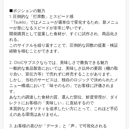
■ポジションの魅力

1. 圧倒的な「打席数」とスピード感

「Tsuklio」ではメニューが週単位で変化するため、新メニュ
ーが形になるスピードが非常に早いです。

開発購買として提案した食材が、すぐに試作され、商品化さ
れる。

このサイクルを繰り返すことで、圧倒的な回数の提案・検証
経験を積むことができます。

2. DtoCサブスクならでは、美味しさで勝負できる魅力

一般的な食品製造においては、美味しさ以外の要因（棚の取
り合い、宣伝力等）で売れずに終売することがあります。

しかし、当社のサービスは、独自のロジックで決められたメ
ニュー構成において「味そのもの」でお客様に評価されま
す。

あなたの調達した食材の質、選んだ部位、鮮度管理が、ダイ
レクトにお客様の「美味しい」に直結するので

本質的なクオリティを追求したい方にとって、これほど手応
えのある環境はありません。

3. お客様の喜びが「データ」と「声」で可視化される
