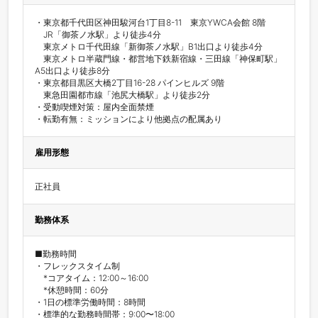
・東京都千代田区神田駿河台1丁目8-11　東京YWCA会館 8階

　JR「御茶ノ水駅」より徒歩4分

　東京メトロ千代田線「新御茶ノ水駅」B1出口より徒歩4分

　東京メトロ半蔵門線・都営地下鉄新宿線・三田線「神保町駅」
A5出口より徒歩8分

・東京都目黒区大橋2丁目16-28 パインヒルズ 9階

　東急田園都市線「池尻大橋駅」より徒歩2分

・受動喫煙対策：屋内全面禁煙

・転勤有無：ミッションにより他拠点の配属あり
雇用形態
正社員
勤務体系
■勤務時間

・フレックスタイム制

　*コアタイム：12:00～16:00

　*休憩時間：60分

・1日の標準労働時間：8時間

・標準的な勤務時間帯：9:00〜18:00
