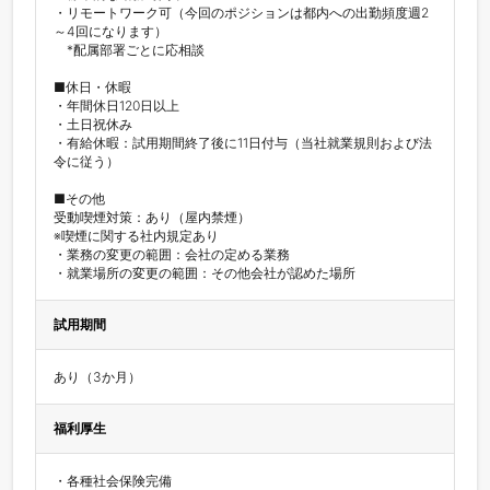
・リモートワーク可（今回のポジションは都内への出勤頻度週2
～4回になります）

　*配属部署ごとに応相談

■休日・休暇

・年間休日120日以上

・土日祝休み

・有給休暇：試用期間終了後に11日付与（当社就業規則および法
令に従う）

■その他

受動喫煙対策：あり（屋内禁煙）

※喫煙に関する社内規定あり

・業務の変更の範囲：会社の定める業務

・就業場所の変更の範囲：その他会社が認めた場所
試用期間
あり（3か月）
福利厚生
・各種社会保険完備
