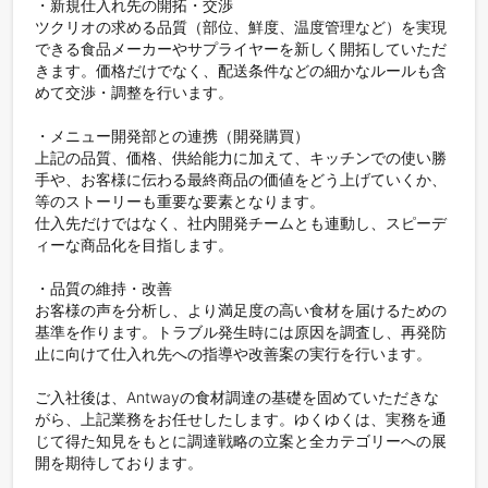
・新規仕入れ先の開拓・交渉

ツクリオの求める品質（部位、鮮度、温度管理など）を実現
できる食品メーカーやサプライヤーを新しく開拓していただ
きます。価格だけでなく、配送条件などの細かなルールも含
めて交渉・調整を行います。

・メニュー開発部との連携（開発購買）

上記の品質、価格、供給能力に加えて、キッチンでの使い勝
手や、お客様に伝わる最終商品の価値をどう上げていくか、
等のストーリーも重要な要素となります。

仕入先だけではなく、社内開発チームとも連動し、スピーデ
ィーな商品化を目指します。

・品質の維持・改善

お客様の声を分析し、より満足度の高い食材を届けるための
基準を作ります。トラブル発生時には原因を調査し、再発防
止に向けて仕入れ先への指導や改善案の実行を行います。

ご入社後は、Antwayの食材調達の基礎を固めていただきな
がら、上記業務をお任せしたします。ゆくゆくは、実務を通
じて得た知見をもとに調達戦略の立案と全カテゴリーへの展
開を期待しております。
