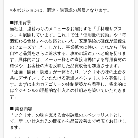
※本ポジションは、調達・購買課の所属となります。

■採用背景

当社は、週替わりのメニューをお届けする「手料理サブス
ク」を展開しています。これまでは「使用量の変動」や「毎
週変わる食材」への対応といった、安定供給の確保が最優先
のフェーズでした。しかし、事業拡大に伴い、これから「独
自性と品質をさらに追求する、攻めの調達」へと舵を切りま
す。具体的には、メーカー様との直接連携による専用食材の
確保や、お客様の声を反映した品質改善を加速させます。
「企画・開発・調達」が一体となり、ツクリオの味の土台を
共にデザインしていただける調達スペシャリストを募集しま
す。まずは主力カテゴリーの体制構築から着手し、将来的に
は全ジャンルの理想的な仕入れの仕組みを築いていただきま
す。

■ 業務内容

「ツクリオ」の味を支える食材調達のスペシャリストとし
て、新しい仕入れ先の開拓から品質改善まで幅広くお任せし
ます。
