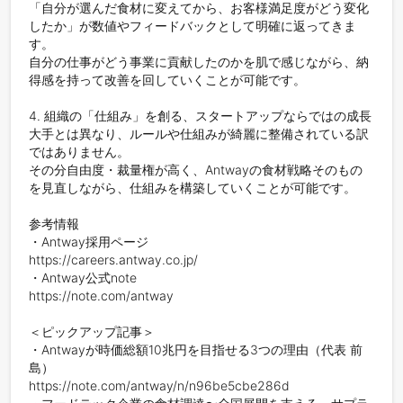
「自分が選んだ食材に変えてから、お客様満足度がどう変化
したか」が数値やフィードバックとして明確に返ってきま
す。

自分の仕事がどう事業に貢献したのかを肌で感じながら、納
得感を持って改善を回していくことが可能です。

4. 組織の「仕組み」を創る、スタートアップならではの成長

大手とは異なり、ルールや仕組みが綺麗に整備されている訳
ではありません。

その分自由度・裁量権が高く、Antwayの食材戦略そのもの
を見直しながら、仕組みを構築していくことが可能です。

参考情報

・Antway採用ページ

https://careers.antway.co.jp/

・Antway公式note

https://note.com/antway

＜ピックアップ記事＞　

・Antwayが時価総額10兆円を目指せる3つの理由（代表 前
島）

https://note.com/antway/n/n96be5cbe286d
