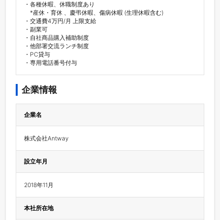
・各種休暇、休職制度あり

　*産休・育休 、慶弔休暇、傷病休暇 (生理休暇含む)

・交通費4万円/月 上限支給 

・副業可

・自社商品購入補助制度

・他部署交流ランチ制度

・PC貸与

・専用電話番号付与
企業情報
企業名
株式会社Antway
設立年月
2018年11月
本社所在地