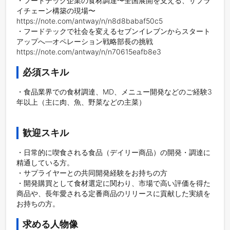
・フードテック企業の食材調達〜全国展開を支える、サプラ
イチェーン構築の現場〜

https://note.com/antway/n/n8d8babaf50c5

・フードテックで社会を変えるセブンイレブンからスタート
アップへ―オペレーション戦略部長の挑戦

必須スキル
・食品業界での食材調達、MD、メニュー開発などのご経験3
年以上（主に肉、魚、野菜などの主菜）

歓迎スキル
・日常的に喫食される食品（デイリー商品）の開発・調達に
精通している方。

・サプライヤーとの共同開発経験をお持ちの方

・開発購買として食材選定に関わり、市場で高い評価を得た
商品や、長年愛される定番商品のリリースに貢献した実績を
お持ちの方。
求める人物像