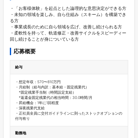
・「お客様体験」を起点とした論理的な意思決定ができる方

・未知の領域を楽しみ、自ら仕組み（スキーム）を構築でき
る方

・事業成長のために自ら領域を広げ、改善し続けられる方

・柔軟性を持って、軌道修正・改善サイクルをスピーディー
回し続けることが身についている方
応募概要
給与
・想定年収：570〜810万円

・月給制（給与内訳：基本給・固定残業代）

　*固定残業手当制（時間設定支給）

　*返還金固定残業代の相当時間：30.0時間/月

・昇給機会：1年に1回程度

・深夜残業代支給

・正社員全員に交付ガイドラインに則ったストックオプションの
付与有り
勤務地