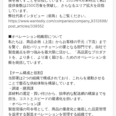
務を無くすことを目指しています。2025年4月末時点で累計
提供食数は2500万食を突破し、さらなるエリア拡大を目指
しています。

弊社代表インタビュー（前島）もご覧ください。

https://www.wantedly.com/companies/company_9312698/
post_articles/338552

■オペレーション戦略部について

私たちは、商品企画（上流）からお客様の手元（下流）まで
を繋ぐ、自社バリューチェーンの要となる部門です。自社で
製造拠点を持つ強みを最大限に活かし、「高品質なプロダク
トを、より多く、より速く届ける」ためのオペレーション全
般を統括しています。

【チーム構成と役割】

当部署は2つの組織で構成されており、これらを連動させる
ことで盤石な供給体制を構築しています。

・調達・購買課

原材料の選定・買い付けから、効率的な配送網の構築までを
担当。コストとスピードの最適化を担います。

・オペレーション課

製造現場の司令塔として、商品の量産化と徹底した品質管理
を追求する製造オペレーションを管理する組織です。
