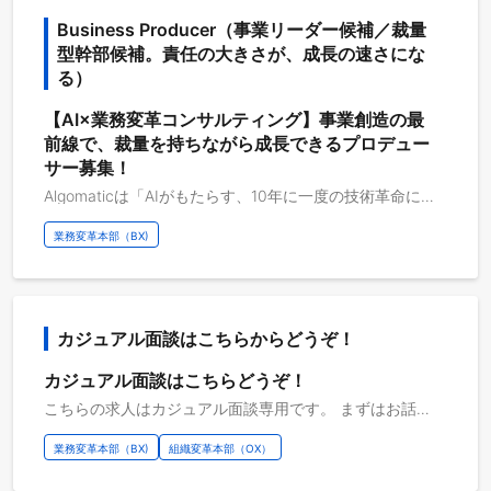
Business Producer（事業リーダー候補／裁量
型幹部候補。責任の大きさが、成長の速さにな
る）
【AI×業務変革コンサルティング】事業創造の最
前線で、裁量を持ちながら成長できるプロデュー
サー募集！
Algomaticは「AIがもたらす、10年に一度の技術革命に懸ける。」をテーマに、2023年に創業されました。 テクノロジーが産業の前提を丸ごと入れ替えるのは、10年に一度あるかないかです。インターネット、スマートフォン、クラウド。そのたびに、それまでの当たり前が過去のものになりました。今回は生成AIによって、知的労働のあり方が変わり、企業の生産性や競争力の基準そのものが変わっていく。私たちはこれを、一時のトレンドではなく、次の時代を決定づける技術革命だと捉えています。 私たちは、この技術革命の中心に立ち、AI時代の企業OSをつくり、AI革命で日本社会を変えていく。事業もプロダクトも組織も経営も、すべてをAI時代の前提で設計する。そんな強い思いのもと、2026年6月に第2創業期を迎えました。 日常の業務のそのすべてにAIが入り込んだとき、人は、人にしかできないことに全力を注げるようになる。私たちがつくりたいのは、そんな未来の働き方です。誰もが生き生きと力を発揮できる組織が、日本中に生まれていく。その景色を、本気で信じています。 だからこそ、私たちがこだわるのは、企業にAIを単なる業務効率化の手段として導入することではありません。業務の一部をAIに置き換えるだけでは、企業は本質的には変わらないからです。AIがある前提で、組織そのものを今つくり直すとしたらどうなるのか。その問いに向き合い、コンサルティングから研修、そして業務変革・組織変革の実行までを一気通貫で、成果が出るまで伴走し続けることが、私たちの役割です。 ◼︎業務変革本部について Algomaticの業務変革本部は、企業OSの「業務」ドメインを担うチームです。 人事・営業・オペレーションといった日常業務にAIエージェントを実装し、業務プロセスそのものを再設計することで、企業の効率化・高度化を実現します。構想段階の要件定義から、エンジニアと協働したソリューション実装、現場への定着まで一気通貫で伴走します。 また、私たち自身の開発プロセスも例外ではなく、アイデア探索、要件定義、実装といった開発の各フェーズをAIで自動化し、開発のあり方そのものをAI前提で作り変える、AI駆動開発を実践しています。 ◼︎業務内容 ・クライアント業務のプロジェクト構築、業務オペレーションの改善 ・プロジェクトマネジメント（進行管理、品質管理、関係各所との連携） ・現場実装の推進、運用設計 ・定量データに基づくPDCA運用 ・ディレクターと連携したプロジェクトの遂行 ◼︎プロジェクト例 ・AIネイティブ新規事業の立ち上げ 大手人材系企業様と共同で、AIエージェントを活用した新規事業開発を実施。 キャリアアドバイザーの面談やマッチングといった労働集約的な業務をAIエージェントが代替することで、求職者体験や労働生産性の向上を目指したプロジェクト。 中期経営計画の注力テーマのひとつとして、次世代の事業モデルの構築を行っている。 ・店舗運営バックオフィスAI化 大手小売企業様において、国内外約1,500店舗の店舗スタッフが担うバックオフィス業務（在庫調整・売上レポート・配送管理・配分業務など）をAIエージェントで代替するシステムを構築。店舗スタッフが顧客対応に集中できる環境を実現し、在庫調整業務75%削減・レポーティング品質の標準化を達成。
業務変革本部（BX)
カジュアル面談はこちらからどうぞ！
カジュアル面談はこちらどうぞ！
こちらの求人はカジュアル面談専用です。 まずはお話だけでもなどお気軽にお問合せください。
業務変革本部（BX)
組織変革本部（OX）