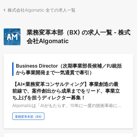
株式会社Algomatic 全ての求人一覧
業務変革本部（BX) の求人一覧 - 株式
会社Algomatic
Business Director（次期事業部長候補／PJ統括
から事業開発まで一気通貫で牽引）
【AI×業務変革コンサルティング】事業創造の最
前線で、案件創出から成果までをリード、事業立
ち上げを担うディレクター募集！
Algomaticは「AIがもたらす、10年に一度の技術革命に懸ける。」をテーマに、2023年に創業されました。 テクノロジーが産業の前提を丸ごと入れ替えるのは、10年に一度あるかないかです。インターネット、スマートフォン、クラウド。そのたびに、それまでの当たり前が過去のものになりました。今回は生成AIによって、知的労働のあり方が変わり、企業の生産性や競争力の基準そのものが変わっていく。私たちはこれを、一時のトレンドではなく、次の時代を決定づける技術革命だと捉えています。 私たちは、この技術革命の中心に立ち、AI時代の企業OSをつくり、AI革命で日本社会を変えていく。事業もプロダクトも組織も経営も、すべてをAI時代の前提で設計する。そんな強い思いのもと、2026年6月に第2創業期を迎えました。 日常の業務のそのすべてにAIが入り込んだとき、人は、人にしかできないことに全力を注げるようになる。私たちがつくりたいのは、そんな未来の働き方です。誰もが生き生きと力を発揮できる組織が、日本中に生まれていく。その景色を、本気で信じています。 だからこそ、私たちがこだわるのは、企業にAIを単なる業務効率化の手段として導入することではありません。業務の一部をAIに置き換えるだけでは、企業は本質的には変わらないからです。AIがある前提で、組織そのものを今つくり直すとしたらどうなるのか。その問いに向き合い、コンサルティングから研修、そして業務変革・組織変革の実行までを一気通貫で、成果が出るまで伴走し続けることが、私たちの役割です。 ◼︎業務変革本部について Algomaticの業務変革本部は、企業OSの「業務」ドメインを担うチームです。 人事・営業・オペレーションといった日常業務にAIエージェントを実装し、業務プロセスそのものを再設計することで、企業の効率化・高度化を実現します。構想段階の要件定義から、エンジニアと協働したソリューション実装、現場への定着まで一気通貫で伴走します。 また、私たち自身の開発プロセスも例外ではなく、アイデア探索、要件定義、実装といった開発の各フェーズをAIで自動化し、開発のあり方そのものをAI前提で作り変える、AI駆動開発を実践しています。 ◼︎業務内容 ・エンタープライズ顧客との関係構築、新規ビジネス機会の創出 ・プロジェクト全体のマネジメント（品質・コスト・デリバリー）、成果へのコミット ・最適なチームビルディング、メンバーのアサインメント ・提案から合意形成までのリード、案件の拡大 ・メンバーの成長支援、キャリア形成への関与 ◼︎プロジェクト例 ・AIネイティブ新規事業の立ち上げ 大手人材系企業様と共同で、AIエージェントを活用した新規事業開発を実施。 キャリアアドバイザーの面談やマッチングといった労働集約的な業務をAIエージェントが代替することで、求職者体験や労働生産性の向上を目指したプロジェクト。 中期経営計画の注力テーマのひとつとして、次世代の事業モデルの構築を行っている。 ・店舗運営バックオフィスAI化 大手小売企業様において、国内外約1,500店舗の店舗スタッフが担うバックオフィス業務（在庫調整・売上レポート・配送管理・配分業務など）をAIエージェントで代替するシステムを構築。店舗スタッフが顧客対応に集中できる環境を実現し、在庫調整業務75%削減・レポーティング品質の標準化を達成。
業務変革本部（BX)