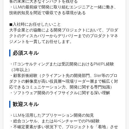
客の未来に大きなインパクトを残せる

・LLMの最前線で開発に取り組むエンジニアと一緒に働き、
技術的知見を間近で吸収できる環境がある

◼︎入社時にお任せしたいこと

大手企業との協働による開発プロジェクトにおいて、プロダ
クトのディスカバリーからデリバリーまでのプロダクトマネ
ジメントを一貫してお任せします。
必須スキル
・ITコンサルティングまたは受託開発におけるPM/PL経験
（3年以上）

・顧客折衝経験（クライアント先の開発部門、SIer等のプロ
ダクトの解像度が高い役員層〜現場リーダー層まで幅広く対
応できるコミュニケーション力、開発に関する専門知識）

・ソフトウェア開発のライフサイクルに関する深い理解
歓迎スキル
・LLMを活用したアプリケーション開発の知見

・総合コンサル、またはAIベンチャーでのPM経験

・不確定要素が多い状況下で、プロジェクトを「着地」させ