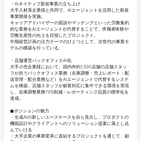
・AIネイティブ新規事業の立ち上げ

大手人材系企業様と共同で、AIエージェントを活用した新規
事業開発を実施。

キャリアアドバイザーの面談やマッチングといった労働集約
的な業務をAIエージェントが代替することで、求職者体験や
労働生産性の向上を目指したプロジェクト。

中期経営計画の注力テーマのひとつとして、次世代の事業モ
デルの構築を行っている。

・店舗運営バックオフィスAI化

大手小売企業様において、国内外約1,500店舗の店舗スタッ
フが担うバックオフィス業務（在庫調整・売上レポート・配
送管理・配分業務など）をAIエージェントで代替するシステ
ムを構築。店舗スタッフが顧客対応に集中できる環境を実現
し、在庫調整業務75%削減・レポーティング品質の標準化を
達成。

◼︎ポジションの魅力

・生成AIの新しいユースケースを自ら見出し、プロダクトの
機能設計やクライアントへのソリューション提案に落とし込
んでいける

・大手企業の事業変革に直結するプロジェクトを通じて、顧