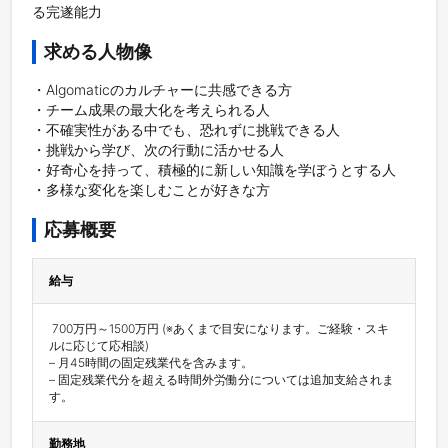
る完遂能力
求める人物像
・Algomaticのカルチャーに共感できる方

・チーム成果の最大化を考えられる人

・不確実性がある中でも、恐れずに挑戦できる人

・挑戦から学び、次の行動に活かせる人

・好奇心を持って、積極的に新しい知識を学ぼうとする人

・多様な変化を楽しむことが好きな方
応募概要
給与
 700万円～1500万円 (※あくまで目安になります。ご経験・スキ
ルに応じて応相談)

– 月45時間の固定残業代を含みます。

– 固定残業代分を超える時間外労働分については追加支給されま
す。
勤務地