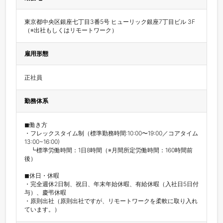
東京都中央区銀座七丁目3番5号 ヒューリック銀座7丁目ビル 3F

（※出社もしくはリモートワーク）
雇用形態
正社員
勤務体系
◼︎働き方

・フレックスタイム制（標準勤務時間:10:00〜19:00／コアタイム
13:00~16:00)

　┗標準労働時間：1日8時間（※月間所定労働時間：160時間前
後）

◼︎休日・休暇

・完全週休2日制、祝日、年末年始休暇、有給休暇（入社日5日付
与）、慶弔休暇

・原則出社（原則出社ですが、リモートワークを柔軟に取り入れ
ています。）