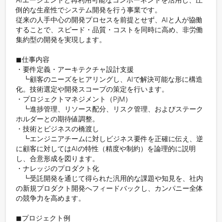
倒的な生産性でシステム開発を行う事業です。

従来の人手中心の開発プロセスを前提とせず、AIと人が協働
することで、スピード・品質・コストを同時に高め、非労働
集約型の開発を実現します。

◼︎仕事内容

・要件定義・アーキテクチャ設計支援

　┗顧客のニーズをヒアリングし、AIで解決可能な形に構造
化。技術選定や開発スコープの策定を行います。

・プロジェクトマネジメント（PjM）

　┗進捗管理、リソース配分、リスク管理、およびステーク
ホルダーとの期待値調整。

・技術とビジネスの橋渡し

　┗エンジニアチームに対しビジネス要件を正確に伝え、逆
に顧客に対してはAIの特性（精度や制約）を論理的に説明
し、合意形成を図ります。

・ナレッジのプロダクト化

　┗受託開発を通じて得られた汎用的な課題や知見を、社内
の新規プロダクト開発へフィードバックし、カンパニー全体
の競争力を高めます。

◼︎プロジェクト例
