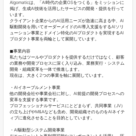
Algomaticは、「AI時代の企業OSをつくる」をミッションに
掲げ、生成AI技術を活用したサービスの開発・提供を行って
います。

クライアント企業からのAI活用ニーズが急速に高まる中、AI
駆動開発を用いてオーダーメイドのAI導入支援をするAIソリ
ューション事業とドメイン特化のAIプロダクトを実現するAI
プロダクト事業を両輪として展開しています。

◼︎事業内容

私たちはツールやプロダクトを提供するだけではなく、顧客
の業務や開発プロセスに深く入り込み、業務実行・システム
開発・組織変革を一体で推進します。

現在は、大きく2つの事業を軸に展開しています。

・AIイネーブルメント事業

他の開発会社や事業会社に対し、AI前提の開発プロセスへの
変革を支援する事業です。

プロフェッショナルサービスにとどまらず、共同事業（JV）
の立ち上げやM&Aなども含め、開発組織そのものをAIネイテ
ィブに進化させることを目的としています。

・AI駆動型システム開発事業

AIエージェントと再利用可能なコンポーネントを活用し、圧