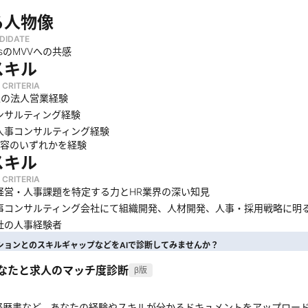
る人物像
DIDATE
iusのMVVへの共感
スキル
 CRITERIA
上の法人営業経験
ンサルティング経験
人事コンサルティング経験
内容のいずれかを経験
スキル
 CRITERIA
経営・人事課題を特定する力とHR業界の深い知見
事コンサルティング会社にて組織開発、人材開発、人事・採用戦略に明
社の人事経験者
ションとのスキルギャップなどをAIで診断してみませんか？
あなたと求人のマッチ度診断
β版
経歴書など、あなたの経験やスキルが分かるドキュメントをアップロー