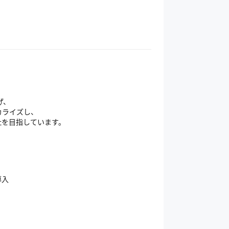
げ、
カライズし、
社を目指しています。
導入