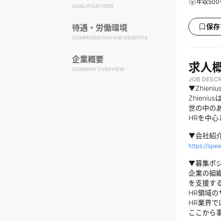
年収500
QUALIFICATIONS
保存
待遇・労働環境
COMPENSATION AND BENEFITS
企業概要
求人
COMPANY OVERVIEW
JOB DESCR
▼Zhien
Zhien
世の中の
HRを中
▼会社紹
https://spe
▼募集ポ
企業の組
を支援す
HR領域
HR業界
ここから