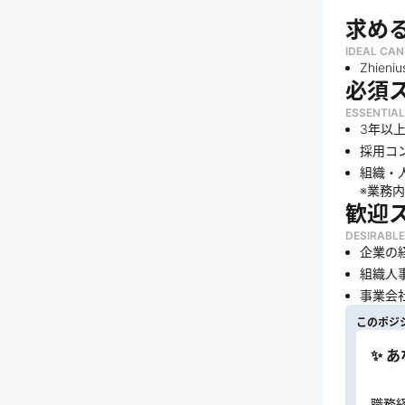
求め
IDEAL CAN
Zhien
必須
ESSENTIAL
3年以
採用コ
組織・
※業務
歓迎
DESIRABLE
企業の
組織人
事業会
このポジ
✨ 
職務