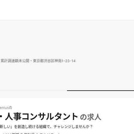
・
累計調達額
未公開
・
東京都渋谷区神南1-23-14
s
の求人一覧
株式会社Zhieniusの組織・人事コンサルタントの求人
nius
の
・人事コンサルタント
の求人
「新しい」を創造し続ける組織で、チャレンジしませんか？