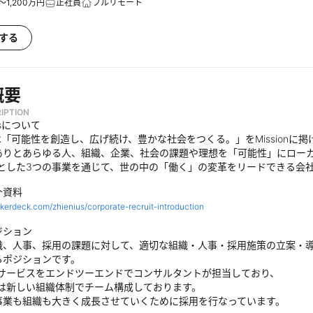
～1,200万円
正社員
フルリモート
する
概要
IPTION
iusについて
iusは「可能性を創造し、広げ続け、豊かな社会をつくる。」をMissionに掲
ありとあらゆる人、組織、企業、社会の課題や理想を「可能性」にロー
心とした3つの事業を通じて、世の中の「働く」の変革をリードできる会
介資料
akerdeck.com/zhienius/corporate-recruit-introduction
ジション
織、人事、採用の課題に対して、適切な組織・人事・採用施策の立案・
るポジションです。
のサービスをエンドツーエンドでコンサルタントが担当しており、
では新しい組織体制でチーム構成しております。
事業も組織も大きく成長させていくために採用を行なっています。