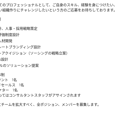
全てのプロフェッショナルとして、ご自身のスキル、経験を身につけたい
しい組織作りにチャレンジしたいという方のご応募をお待ちしております
容
計、人事・採用戦略策定
評価制度設計
人材開発
レートブランディング設計
トアクイジション（ソーシングの戦略立案）
s設計
ールのソリューション提案
体制
ント 1名
ドセールス 1名
ーケター 1名
よってはコンサルタントスタッフがアサインされます
にチームを拡大すべく、全ポジション、メンバーを募集します。