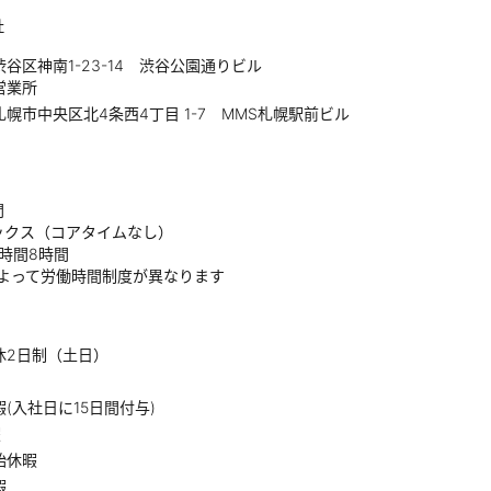
】
社
谷区神南1-23-14 渋谷公園通りビル
営業所
幌市中央区北4条西4丁目 1-7 MMS札幌駅前ビル
間
ックス（コアタイムなし）
時間8時間
eによって労働時間制度が異なります
休2日制（土日）
(入社日に15日間付与)
暇
始休暇
暇