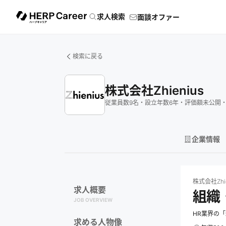
求人検索
面談オファー
検索に戻る
株式会社Zhienius
従業員数
9
名
・
設立年数
6
年
・
評価額
未公開
企業情報
株式会社Zhieniu
株式会社Zhie
求人概要
組織
JOB OVERVIEW
HR業界の
求める人物像