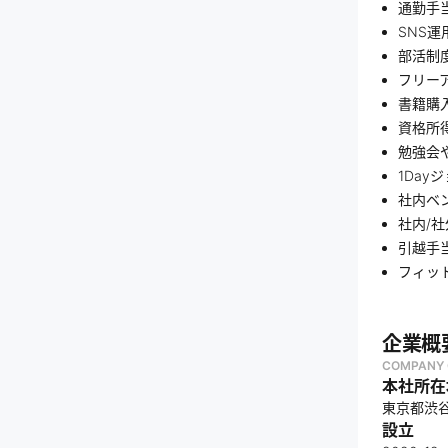
通勤手
SNS運
部活制度
フリーア
書籍購入
資格所
勉強会
1Da
社内ベ
社内/
引越手
フィッ
企業概
COMPANY 
本社所在
東京都渋谷区
設立