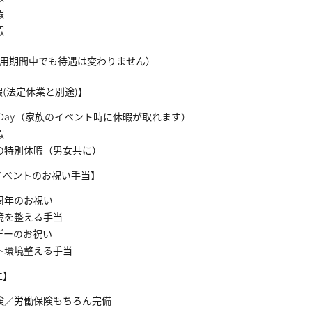
暇
暇
試用期間中でも待遇は変わりません）
(法定休業と別途)】
ly Day（家族のイベント時に休暇が取れます）
暇
の特別休暇（男女共に）
イベントのお祝い手当】
周年のお祝い
境を整える手当
デーのお祝い
ト環境整える手当
生】
険／労働保険もちろん完備