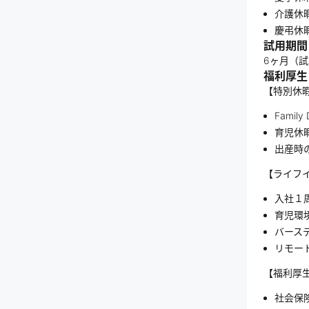
介護休
慶弔休
試用期間
6ヶ月（
福利厚生
【特別休暇
Fami
育児休
出産時
【ライフ
入社１
育児環
バース
リモー
【福利厚
社会保