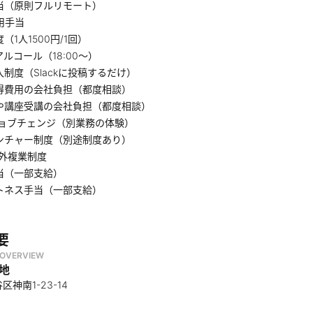
当（原則フルリモート）
用手当
（1人1500円/1回）
ルコール（18:00〜）
制度（Slackに投稿するだけ）
得費用の会社負担（都度相談）
や講座受講の会社負担（都度相談）
yジョブチェンジ（別業務の体験）
ンチャー制度（別途制度あり）
社外複業制度
当（一部支給）
トネス手当（一部支給）
要
OVERVIEW
地
神南1-23-14