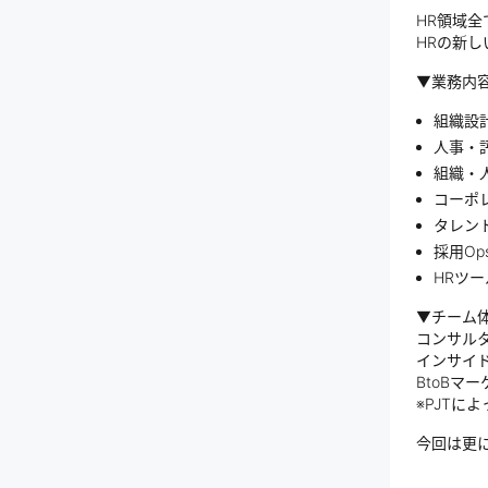
HR領域
HRの新
▼業務内
組織設
人事・
組織・
コーポ
タレン
採用Op
HRツ
▼チーム
コンサルタ
インサイ
BtoBマ
※PJTに
今回は更