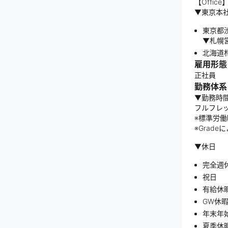
【Office
▼東京本
東京都渋
▼札幌
北海道札
雇用形態
正社員
勤務体系
▼勤務時
フルフレ
※標準労働
※Grad
▼休日
完全週
祝日
有給休暇
GW休
年末年
夏季休