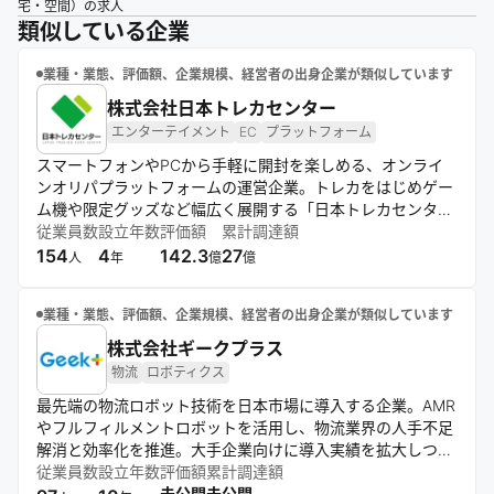
宅・空間）の求人
類似している企業
業種・業態、評価額、企業規模、経営者の出身企業が類似しています
株式会社日本トレカセンター
エンターテイメント
EC
プラットフォーム
スマートフォンやPCから手軽に開封を楽しめる、オンライ
ンオリパプラットフォームの運営企業。トレカをはじめゲー
ム機や限定グッズなど幅広く展開する「日本トレカセンタ
ー」を運営。獲得商品の配送やポイント交換を自由に選べる
従業員数
設立年数
評価額
累計調達額
システムを強みに、日本の優れたトレカ文化を世界へ届ける
154
4
142.3
27
人
年
億
億
価値創造に挑む。
業種・業態、評価額、企業規模、経営者の出身企業が類似しています
株式会社ギークプラス
物流
ロボティクス
最先端の物流ロボット技術を日本市場に導入する企業。AMR
やフルフィルメントロボットを活用し、物流業界の人手不足
解消と効率化を推進。大手企業向けに導入実績を拡大しつ
つ、ワンストップのソリューション提供と日本市場向けカス
従業員数
設立年数
評価額
累計調達額
タマイズに注力。新たなシェアリングモデルも展開中。
未公開
未公開