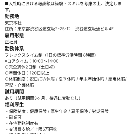
■入社時における報酬額は経験・スキルを考慮の上、決定しま
す。
勤務地
東京本社
住所：東京都渋谷区道玄坂2-25-12 渋谷道玄坂通ビル4F
雇用形態
正社員
勤務体系
フレックスタイム制（1日の標準労働時間 8時間）
※コアタイム：10:00～14:00
○完全週休2日制（土日祝）
○年間休日：120日以上
○休暇制度：祝日/GW休暇 / 夏季休暇 / 年末年始休暇 / 慶弔休暇/
育児・介護休暇
試用期間
あり（試用期間3ヶ月、待遇に変動なし）
福利厚生
・保険制度：健康保険 / 厚生年金 / 雇用保険 / 労災保険
・副業可
・在宅勤務制度有
・交通費支給／上限5万円迄