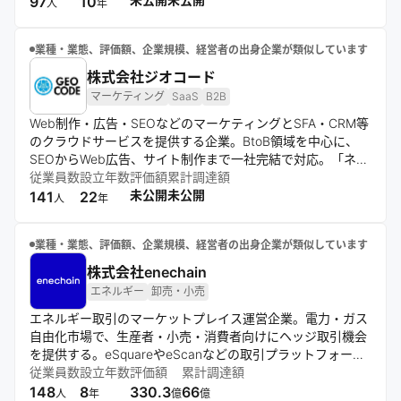
97
10
人
年
業種・業態、評価額、企業規模、経営者の出身企業が類似しています
株式会社ジオコード
マーケティング
SaaS
B2B
Web制作・広告・SEOなどのマーケティングとSFA・CRM等
のクラウドサービスを提供する企業。BtoB領域を中心に、
SEOからWeb広告、サイト制作まで一社完結で対応。「ネク
ストSFA」や「ネクストICカード」など自社開発のクラウド
従業員数
設立年数
評価額
累計調達額
ツールも展開。東京と大阪を拠点に、多くの企業と継続取引
未公開
未公開
141
22
人
年
を行い、成長を続けている。
業種・業態、評価額、企業規模、経営者の出身企業が類似しています
株式会社enechain
エネルギー
卸売・小売
エネルギー取引のマーケットプレイス運営企業。電力・ガス
自由化市場で、生産者・小売・消費者向けにヘッジ取引機会
を提供する。eSquareやeScanなどの取引プラットフォーム
やリスク診断ツールを開発し、エネルギー価値の公正な交換
従業員数
設立年数
評価額
累計調達額
と市場の安定化を目指す。
148
8
330.3
66
人
年
億
億