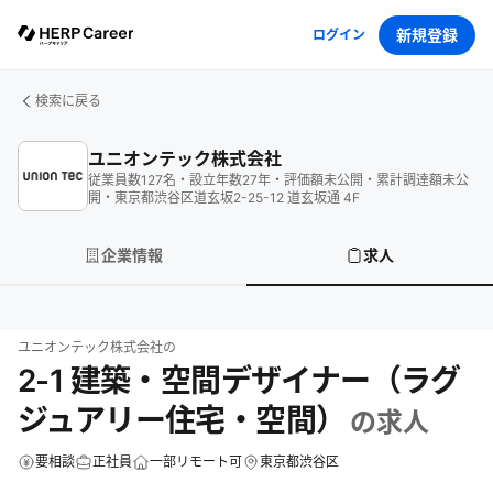
新規登録
ログイン
検索に戻る
ユニオンテック株式会社
従業員数
127
名
・
設立年数
27
年
・
評価額
未公開
・
累計調達額
未公
開
・
東京都渋谷区道玄坂2-25-12 道玄坂通 4F
企業情報
求人
ユニオンテック株式会社
の
2-1 建築・空間デザイナー（ラグ
ジュアリー住宅・空間）
の求人
要相談
正社員
一部リモート可
東京都渋谷区