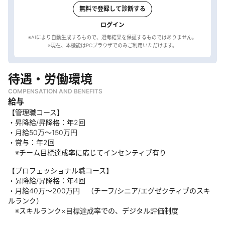
無料で登録して診断する
ログイン
※AIにより自動生成するもので、選考結果を保証するものではありません。
待遇・労働環境
COMPENSATION AND BENEFITS
給与
【管理職コース】
・昇降給/昇降格：年2回
・月給50万～150万円
・賞与：年2回
※チーム目標達成率に応じてインセンティブ有り
【プロフェッショナル職コース】
・昇降給/昇降格：年4回
・月給40万～200万円 （チーフ/シニア/エグゼクティブのスキ
ルランク）
※スキルランク×目標達成率での、デジタル評価制度