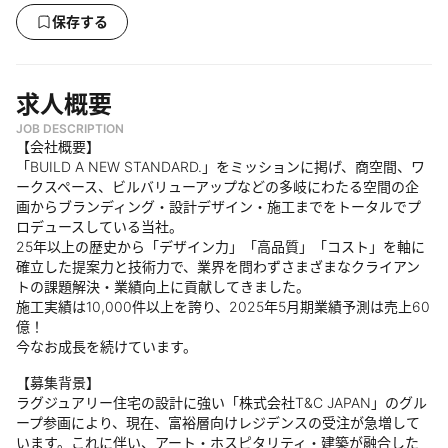
保存する
求人概要
JOB DESCRIPTION
【会社概要】
「BUILD A NEW STANDARD.」をミッションに掲げ、商空間、ワ
ークスペース、ビルバリューアップなどの多岐にわたる空間の企
画からブランディング・設計デザイン・施工までをトータルでプ
ロデュースしている当社。
25年以上の歴史から「デザイン力」「高品質」「コスト」を軸に
確立した提案力と技術力で、業界を問わずさまざまなクライアン
トの課題解決・業績向上に貢献してきました。
施工実績は10,000件以上を誇り、2025年5月期業績予測は売上60
億！
今なお成長を続けています。
【募集背景】
ラグジュアリー住宅の設計に強い「株式会社T&C JAPAN」のグル
ープ参画により、現在、富裕層向けレジデンスの受注が急増して
います。これに伴い、アート・ホスピタリティ・建築が融合した