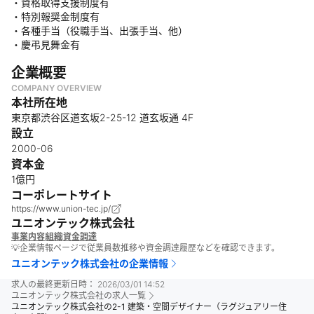
・資格取得支援制度有
・特別報奨金制度有
・各種手当（役職手当、出張手当、他）
・慶弔見舞金有
企業概要
COMPANY OVERVIEW
本社所在地
東京都渋谷区道玄坂2-25-12 道玄坂通 4F
設立
2000-06
資本金
1億円
コーポレートサイト
https://www.union-tec.jp/
ユニオンテック株式会社
事業内容
組織
資金調達
💡企業情報ページで従業員数推移や資金調達履歴などを確認できます。
ユニオンテック株式会社
の企業情報
求人の最終更新日時：
2026/03/01 14:52
ユニオンテック株式会社
の求人一覧
ユニオンテック株式会社の2-1 建築・空間デザイナー（ラグジュアリー住