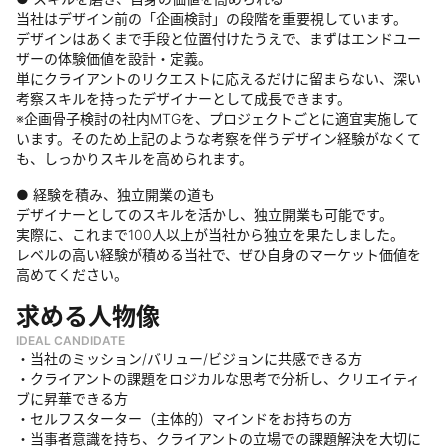
当社はデザイン前の「企画検討」の段階を重要視しています。
デザインはあくまで手段と位置付けたうえで、まずはエンドユー
ザーの体験価値を設計・定義。
単にクライアントのリクエストに応えるだけに留まらない、深い
考察スキルを持ったデザイナーとして成長できます。
※企画骨子検討の社内MTGを、プロジェクトごとに適宜実施して
います。そのため上記のような考察を伴うデザイン経験がなくて
も、しっかりスキルを高められます。
● 経験を積み、独立開業の道も
デザイナーとしてのスキルを活かし、独立開業も可能です。
実際に、これまで100人以上が当社から独立を果たしました。
レベルの高い経験が積める当社で、ぜひ自身のマーケット価値を
高めてください。
求める人物像
IDEAL CANDIDATE
・当社のミッション/バリュー/ビジョンに共感できる方
・クライアントの課題をロジカルな思考で分析し、クリエイティ
ブに昇華できる方
・セルフスターター（主体的）マインドをお持ちの方
・当事者意識を持ち、クライアントの立場での課題解決を大切に