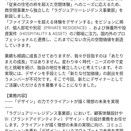
「従来の住宅の枠を超えた空間体験」へのニーズに応えるため、
商空間事業から独立した「ラグジュアリーレジデンス事業部」を
新設しました。
「ファイブスターを超える体験をデザインする」をビジョンに掲
げ、個人邸宅や別荘（PRIVATE RESIDENCE）、および保養所や投
資案件（HOSPITALITY & ASSET）の2領域に注力。国内外のプロ
フェッショナルと連携し、これまでにない次元の空間価値を創造
していきます。
業績も順調に成長させておりますが、我々が目指すのは「あたり
まえの成長」ではありません。変わりゆく時代・ニーズの中で変
化と挑戦を続け、独自の地位を確立したいと考えています。その
実現には、デザインを手段とした「新たな付加価値」の創出を担
うメンバーが不可欠です。そこで今回、新たにデザイナーとして
ご活躍いただける方を募集することになりました。
【業務内容】
――「デザイン」の力でクライアントが描く理想の未来を実現
――
「ラグジュアリーレジデンス事業部」において、顧客体験設計や
BI（ブランドアイデンティティ）デザイン・その設計業務をお任せ
します。クライアントが描く理想の未来の実現に向け、コミュニ
ケーションを重ね「デザイン」というアウトプットで未来を実現