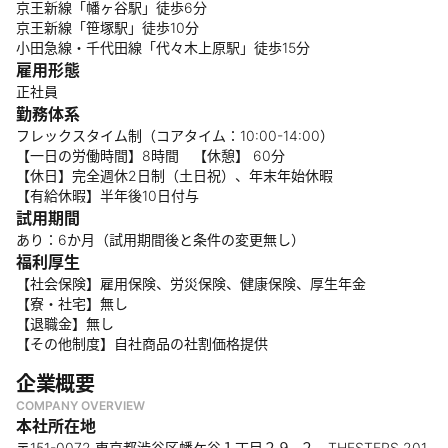
京王新線「幡ヶ谷駅」徒歩6分
京王新線「笹塚駅」徒歩10分
小田急線・千代田線「代々木上原駅」徒歩15分
雇用形態
正社員
勤務体系
フレックスタイム制（コアタイム：10:00-14:00）
【一日の労働時間】8時間 【休憩】 60分
【休日】完全週休2日制（土日祝）、年末年始休暇
【有給休暇】半年後10日付与
試用期間
あり：6か月（試用期間後と条件の変更無し）
福利厚生
【社会保険】雇用保険、労災保険、健康保険、厚生年金
【寮・社宅】無し
【退職金】無し
【その他制度】自社商品の社割価格提供
企業概要
COMPANY OVERVIEW
本社所在地
〒151-0072 東京都渋谷区幡ケ谷１丁目２９−２ THESTEPS 201