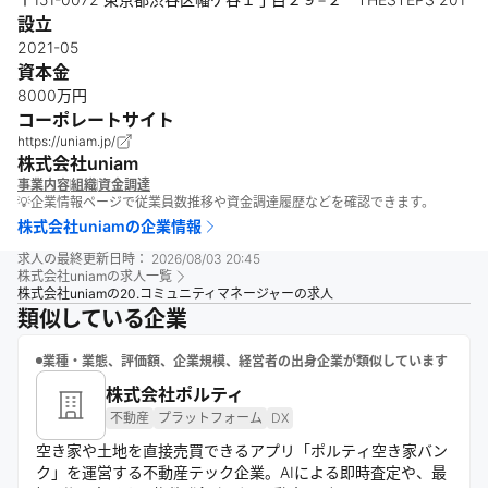
設立
2021-05
資本金
8000万円
コーポレートサイト
https://uniam.jp/
株式会社uniam
事業内容
組織
資金調達
💡企業情報ページで従業員数推移や資金調達履歴などを確認できます。
株式会社uniam
の企業情報
求人の最終更新日時：
2026/08/03 20:45
株式会社uniam
の求人一覧
株式会社uniamの20.コミュニティマネージャーの求人
類似している企業
業種・業態、評価額、企業規模、経営者の出身企業が類似しています
株式会社ポルティ
不動産
プラットフォーム
DX
空き家や土地を直接売買できるアプリ「ポルティ空き家バン
ク」を運営する不動産テック企業。AIによる即時査定や、最