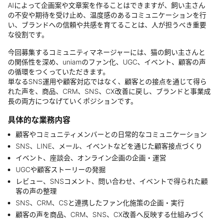
AIによって企画案や文章案を作ることはできますが、飼い主さん
の不安や期待を受け止め、温度感のあるコミュニケーションを行
い、ブランドへの信頼や共感を育てることは、人が担うべき重要
な役割です。
今回募集するコミュニティマネージャーには、猫の飼い主さんと
の関係性を深め、uniamのファン化、UGC、イベント、顧客の声
の循環をつくっていただきます。
単なるSNS運用や顧客対応ではなく、顧客との接点を通じて得ら
れた声を、商品、CRM、SNS、CX改善に戻し、ブランドと事業成
長の両方につなげていくポジションです。
具体的な業務内容
顧客やコミュニティメンバーとの日常的なコミュニケーション
SNS、LINE、メール、イベントなどを通じた顧客接点づくり
イベント、座談会、オンライン企画の企画・運営
UGCや顧客ストーリーの発掘
レビュー、SNSコメント、問い合わせ、イベントで得られた顧
客の声の整理
SNS、CRM、CSと連携したファン化施策の企画・実行
顧客の声を商品、CRM、SNS、CX改善へ反映する仕組みづく