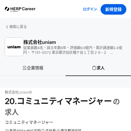
新規登録
ログイン
検索に戻る
株式会社uniam
従業員数
4
名
・
設立年数
6
年
・
評価額
9.9
億円
・
累計調達額
2.4
億
円
・
〒151-0072 東京都渋谷区幡ケ谷１丁目２９−２
THESTEPS 201
企業情報
求人
株式会社uniam
の
20.コミュニティマネージャー
の
求人
コミュニティマネージャー
年収400～600万円
正社員
東京都渋谷区