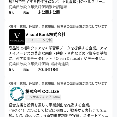
短2分で完了する物件登録など、不動産取引のセルフサービ
ス化とデジタル化を推進しているのが特徴。宅建士によるサ
従業員数
設立年数
評価額
累計調達額
ポート体制も備え、透明性が高く安心な取引環境を提供。テ
未公開
未公開
5
5
人
年
クノロジーの力で不動産市場の課題解決と価値創造を目指し
ている。
業種・業態、評価額、企業規模、経営者の出身企業が類似しています
Visual Bank株式会社
IT
AI
データ分析
高品質で権利クリアなAI学習用データを提供する企業。アマ
ナイメージズの豊富な画像・映像・音声などのIP資産を基盤
に、AI学習用データセット「Qlean Dataset」やデータソリ
ューションを展開。データ収集からアノテーション、権利処
従業員数
設立年数
評価額
累計調達額
理まで一貫対応し、研究機関や企業のAI開発を支援する。“あ
5
5
70.4
18
人
年
億
億
らゆるデータの可能性を解き放つ” をミッションに、IPとAI
を掛け合わせた価値創出を目指している。
業種・業態、評価額、企業規模、経営者の出身企業が類似しています
株式会社COLLIZE
コンサルティング
M&A
経営支援と投資を通じて事業創出を推進する企業。
Fractional CxOとして経営に参画し、戦略から実行までを支
援。CVC Studioによる新規事業創出や投資、スタートアッ