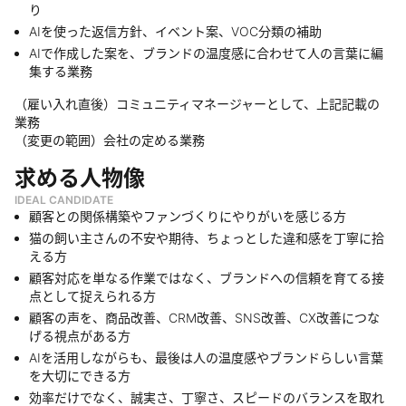
り
AIを使った返信方針、イベント案、VOC分類の補助
AIで作成した案を、ブランドの温度感に合わせて人の言葉に編
集する業務
（雇い入れ直後）コミュニティマネージャーとして、上記記載の
業務
（変更の範囲）会社の定める業務
求める人物像
IDEAL CANDIDATE
顧客との関係構築やファンづくりにやりがいを感じる方
猫の飼い主さんの不安や期待、ちょっとした違和感を丁寧に拾
える方
顧客対応を単なる作業ではなく、ブランドへの信頼を育てる接
点として捉えられる方
顧客の声を、商品改善、CRM改善、SNS改善、CX改善につな
げる視点がある方
AIを活用しながらも、最後は人の温度感やブランドらしい言葉
を大切にできる方
効率だけでなく、誠実さ、丁寧さ、スピードのバランスを取れ