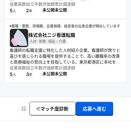
プM&A支援を展開し、企業価値の最大化と持続的な成長に貢
従業員数
設立年数
評価額
累計調達額
献する。
未公開
未公開
5
2
人
年
業種・業態、評価額、企業規模、経営者の出身企業が類似しています
株式会社ニジ看護転職
人材
医療
福祉・介護
看護師の転職支援に特化した人材紹介企業。看護師が誇りと
喜びを感じられる職場を提供することで、高い離職率の改善
と医療福祉の質向上を目指している。東京都港区に本社を置
き、有料職業紹介事業者として「ニジ看護転職」サービスを
従業員数
設立年数
評価額
累計調達額
運営。キャリアアドバイザーが両面型エージェントとして求
未公開
未公開
5
3
人
年
職者と医療機関のマッチングを行っている。
マッチ度診断
応募へ進む