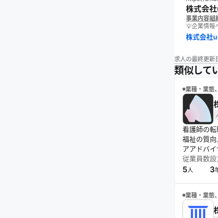
株式会社u
事業内容
組
💡企業情
株式会社un
求人の最終更新
類似して
業種・業態
看護師の転
福祉の質向
アアドバイ
従業員数
設
5
3
人
業種・業態