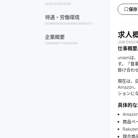
QUALIFICATIONS
保存
待遇・労働環境
COMPENSATION AND BENEFITS
求人
企業概要
JOB DESCR
COMPANY OVERVIEW
仕事概要
unia
す。「食
掛け合わ
現在は、自
Amazo
ションに
具体的な
Amaz
商品ペ
Raku
競合商