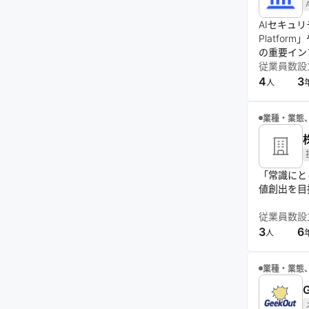
AIセキュ
Platf
の重要イン
従業員数
設
4
3
人
業種・業態
「常識にと
値創出を目
従業員数
設
3
6
人
業種・業態