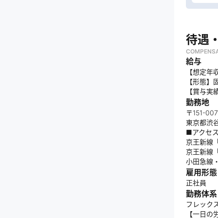
待遇
COMPENSA
給与
【想定年収
【形態】固
【賞与実
勤務地
〒151-00
東京都渋谷
■アクセ
京王新線
京王新線「
小田急線
雇用形態
正社員
勤務体系
フレックス
【一日の労