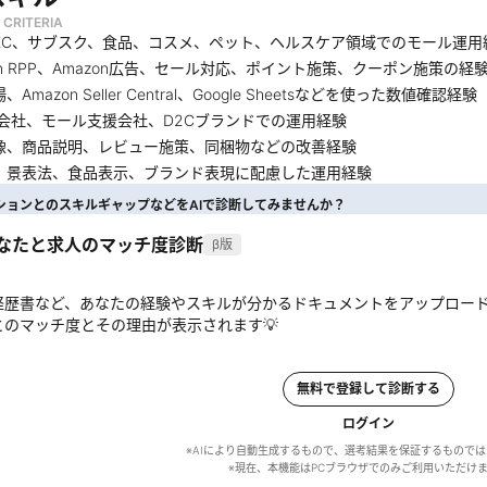
 CRITERIA
、EC、サブスク、食品、コスメ、ペット、ヘルスケア領域でのモール運用
ten RPP、Amazon広告、セール対応、ポイント施策、クーポン施策の経
Amazon Seller Central、Google Sheetsなどを使った数値確認経験
援会社、モール支援会社、D2Cブランドでの運用経験
像、商品説明、レビュー施策、同梱物などの改善経験
、景表法、食品表示、ブランド表現に配慮した運用経験
ションとのスキルギャップなどをAIで診断してみませんか？
あなたと求人のマッチ度診断
β版
経歴書など、あなたの経験やスキルが分かるドキュメントをアップロー
とのマッチ度とその理由が表示されます💡
無料で登録して診断する
ログイン
※AIにより自動生成するもので、選考結果を保証するもので