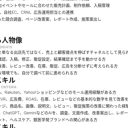
内イベントやセールに合わせた販売計画、制作依頼、入稿管理
ify、自社EC、CRM、広告運用担当との連携
使った競合調査、ページ改善案、レポート作成、施策案出し
る人物像
DIDATE
を単なる出店先ではなく、売上と顧客接点を伸ばすチャネルとして見ら
確認、入稿、修正、販促設定、結果確認まで手を動かせる方
改善、レビュー改善、在庫、販促、広告を分断せずに考えられる方
な環境でも、自分で調べて前に進められる方
スキル
 CRITERIA
on、Rakuten、Yahoo!ショッピングなどのモール運用経験がある方
CVR、広告費、ROAS、在庫、レビューなどの基本的な数字を見て改善
ージ、商品名、画像、説明文、レビュー、販促施策の改善に関わった経
de、ChatGPT、GeminiなどのAIを、調査、文面作成、改善案出し、
ット、ヘルスケア、獣医学発ブランドへの関心がある方
スキル