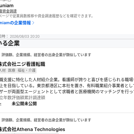
niam
織
資金調達
報ページで従業員数推移や資金調達履歴などを確認できます。
iam
の企業情報
日時：
2026/08/03 20:20
いる企業
、評価額、企業規模、経営者の出身企業が類似しています
株式会社ニジ看護転職
人材
医療
福祉・介護
職支援に特化した人材紹介企業。看護師が誇りと喜びを感じられる職場
上を目指している。東京都港区に本社を置き、有料職業紹介事業者とし
ザーが両面型エージェントとして求職者と医療機関のマッチングを行っ
立年数
評価額
累計調達額
未公開
未公開
年
、評価額、企業規模、経営者の出身企業が類似しています
株式会社Athena Technologies