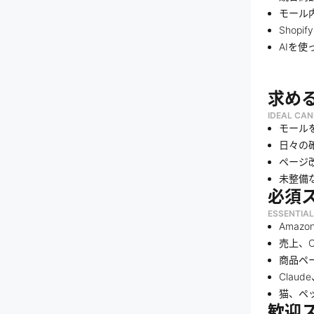
モール
Shop
AIを
求め
IDEAL CAN
モール
日々の
ページ
未整備
必須
ESSENTIAL
Amaz
売上、
商品ペ
Clau
猫、ペ
歓迎