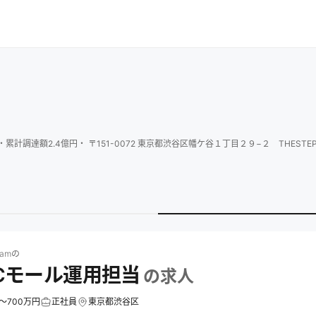
・
累計調達額
2.4
億円
・
〒151-0072 東京都渋谷区幡ケ谷１丁目２９−２ THESTEPS
の求人一覧
株式会社uniamの13.ECモール運用担当の求人
am
の
.ECモール運用担当
の求人
～700万円
正社員
東京都渋谷区