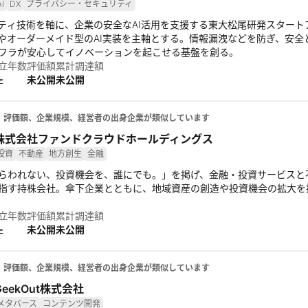
AI
DX
プライバシー・セキュリティ
リティ技術を軸に、企業の安全なAI活用を支援する東大松尾研発スタートア
orm」やオーダーメイド型のAI実装を主軸とする。情報漏洩などを防ぎ、
フラが安心してイノベーションを起こせる基盤を創る。
立年数
評価額
累計調達額
未公開
未公開
年
、評価額、企業規模、経営者の出身企業が類似しています
株式会社ファンドクラウドホールディングス
投資
不動産
地方創生
金融
らわれない、投資機会を、誰にでも。」を掲げ、金融・投資サービスと
指す持株会社。傘下企業とともに、地域資産の創造や投資機会の拡大を
立年数
評価額
累計調達額
未公開
未公開
年
、評価額、企業規模、経営者の出身企業が類似しています
GeekOut株式会社
メタバース
コンテンツ開発