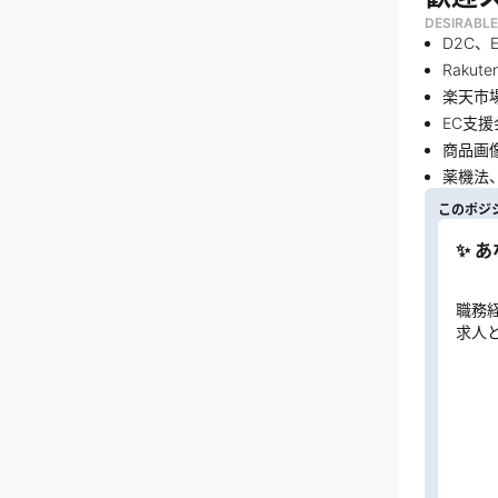
DESIRABLE
D2C
Raku
楽天市場、
EC支
商品画
薬機法
このポジ
✨ 
職務
求人