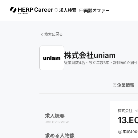
求人検索
面談オファー
検索に戻る
株式会社uniam
従業員数
4
名
・
設立年数
6
年
・
評価額
9.9
億円
企業情報
株式会社uniam
株式会社uni
求人概要
13
JOB OVERVIEW
年収400
求める人物像