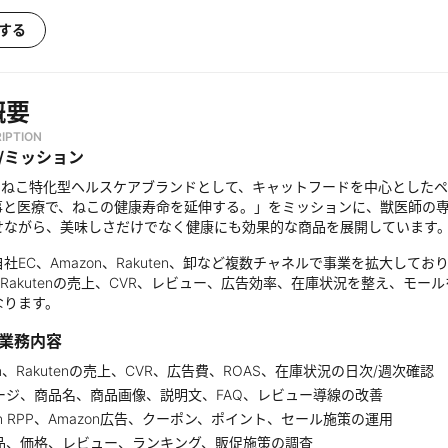
する
概要
IPTION
/ミッション
mは、ねこ特化型ヘルスケアブランドとして、キャットフードを中心とした
事と医療で、ねこの健康寿命を延伸する。」をミッションに、獣医師の
せながら、美味しさだけでなく健康にも効果的な商品を展開しています
社EC、Amazon、Rakuten、卸など複数チャネルで事業を拡大し
n、Rakutenの売上、CVR、レビュー、広告効率、在庫状況を整え、
なります。
業務内容
on、Rakutenの売上、CVR、広告費、ROAS、在庫状況の日次/週次確認
ージ、商品名、商品画像、説明文、FAQ、レビュー導線の改善
ten RPP、Amazon広告、クーポン、ポイント、セール施策の運用
品、価格、レビュー、ランキング、販促施策の調査