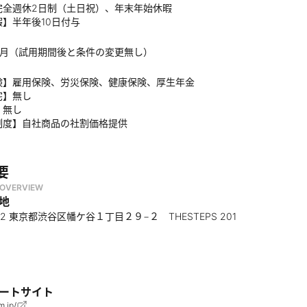
完全週休2日制（土日祝）、年末年始休暇
】半年後10日付与
か月（試用期間後と条件の変更無し）
険】雇用保険、労災保険、健康保険、厚生年金
宅】無し
】無し
制度】自社商品の社割価格提供
要
OVERVIEW
地
072 東京都渋谷区幡ケ谷１丁目２９−２ THESTEPS 201
ートサイト
m.jp/