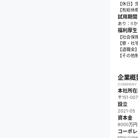
【休日】
【有給休暇
試用期間
あり：6
福利厚生
【社会保
【寮・社
【退職金
【その他
企業概
COMPANY 
本社所在
〒151-0
設立
2021-05
資本金
8000万円
コーポレ
https://unia