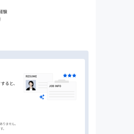
経験
験
ドすると、
はありません。