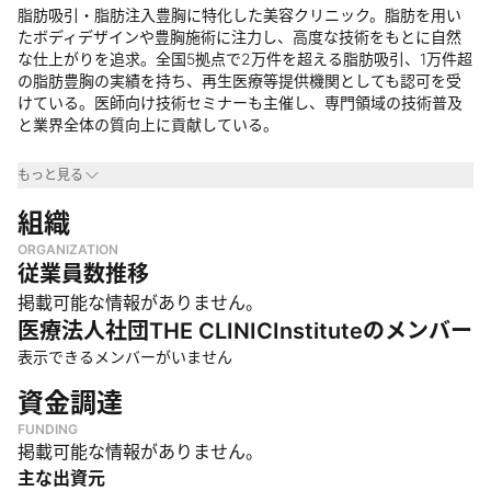
脂肪吸引・脂肪注入豊胸に特化した美容クリニック。脂肪を用い
たボディデザインや豊胸施術に注力し、高度な技術をもとに自然
な仕上がりを追求。全国5拠点で2万件を超える脂肪吸引、1万件超
の脂肪豊胸の実績を持ち、再生医療等提供機関としても認可を受
けている。医師向け技術セミナーも主催し、専門領域の技術普及
と業界全体の質向上に貢献している。
事業領域
もっと見る
・
組織
美容外科業界において、脂肪を活用した施術に特化した専門ク
リニックとして展開
ORGANIZATION
・
再生医療分野にも進出し、厚生労働省から第二種再生医療等提
従業員数推移
供機関として認可を受け、培養幹細胞を用いた豊胸などを提供
掲載可能な情報がありません。
・
美容医療の技術教育分野でも活動し、全国の医師に向けた脂肪
医療法人社団THE CLINICInstitute
のメンバー
吸引・注入の技術指導を行う教育機関としての役割も担う
表示できるメンバーがいません
なぜやっているのか
資金調達
・
「自然な美」の実現を目指し、人工物ではなく自己脂肪を活用
した美容医療を提供することで、違和感のない美しさを追求
FUNDING
・
脂肪を活用した施術に特化することで専門性を高め、この分野
掲載可能な情報がありません。
における最先端技術と高品質な施術を提供
主な出資元