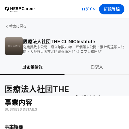
新規登録
ログイン
検索に戻る
医療法人社団THE CLINICInstitute
従業員数
未公開
・
設立年数
20
年
・
評価額
未公開
・
累計調達額
未公
開
・
大阪府大阪市北区曽根崎2-12-4 コフレ梅田6F
企業情報
求人
医療法人社団THE
CLINICInstitute
の企業情報
事業内容
BUSINESS DETAILS
事業概要