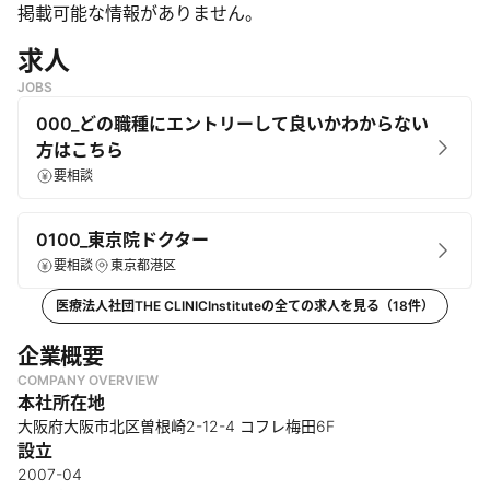
・
他院での失敗修正にも対応し、シリコンバッグ豊胸やアクアフ
掲載可能な情報がありません。
ィリングなどのトラブル解決を通じて患者の救済も目指す
・
求人
美容外科領域の技術・安全性の向上を追求
・
医療従事者のスキル向上支援と業界発展への貢献
JOBS
何をしているのか
000_どの職種にエントリーして良いかわからない
・
脂肪吸引、脂肪注入豊胸、エイジング治療など脂肪を活用した
方はこちら
美容外科施術を専門とする美容クリニック
要相談
・
「ベイザー脂肪吸引」「コンデンスリッチ豊胸」などの独自技
術を提供し、2025年5月時点で脂肪吸引21,800症例、脂肪豊胸
12,400症例の実績
0100_東京院ドクター
・
医師向けの技術指導セミナーを定期的に開催し、脂肪吸引・注
要相談
東京都港区
入技術の普及にも取り組む国内唯一の技術指導機関（492名のド
医療法人社団THE CLINICInstitute
の全ての求人を見る（
18
件）
クターが参加）
・
カウンセリング・術後ケアを含めたトータルサポート
企業概要
COMPANY OVERVIEW
本社所在地
大阪府大阪市北区曽根崎2-12-4 コフレ梅田6F
設立
2007-04