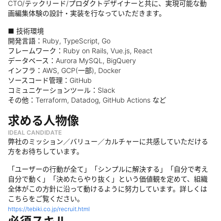
CTO/テックリード/プロダクトデザイナーと共に、実現可能な動
画編集体験の設計・実装を行なっていただきます。
■ 技術環境
開発言語：Ruby, TypeScript, Go
フレームワーク：Ruby on Rails, Vue.js, React
データベース：Aurora MySQL, BigQuery
インフラ：AWS, GCP(一部), Docker
ソースコード管理：GitHub
コミュニケーションツール：Slack
その他：Terraform, Datadog, GitHub Actions など
求める人物像
IDEAL CANDIDATE
弊社のミッション／バリュー／カルチャーに共感していただける
方をお待ちしています。
「ユーザーの行動が全て」「シンプルに解決する」「自分で考え
自分で動く」「決めたらやり抜く」という価値観を定めて、組織
全体がこの方針に沿って動けるように努力しています。詳しくは
こちらをご覧ください。
https://tebiki.co.jp/recruit.html