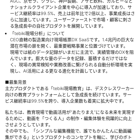
AGC、京セラ、クラレ、神戸製鋼、アサヒ飲料、カルビーなど
ナショナルクライアント企業を中心に導入が加速しており、サ
ービス継続率は99.5%、売上は前年比で2倍以上、事業成長はさ
らに加速しています。ユーザーファーストで市場・顧客に刺さ
る急成長中の自社プロダクトを展開しています。
「tebiki現場分析」について
CEO直轄の製造業向け現場帳票DX SaaSです。1.4兆円の巨大な
潜在市場の扉を開く、最重要戦略事業と位置づけています。
現場では紙のデータ記録がいまだに主流で、実績管理のDXを阻
んでいます。膨大な量のデータを記録、蓄積するだけではな
く、現場の異常検知や業務改善に繋げられる自動分析環境を実
現し、AI活用による更なる進化を計画しています。
■募集背景
主力プロダクトである「tebiki現場教育」は、デスクレスワーカー
向けの教育プラットフォームとして急成長を続けています。サー
ビス継続率は99.5%を誇り、導入企業数も着実に拡大中です。
私たちは、教育現場で動画活用が“あたりまえ”になる未来を実現す
るために、動画を「つくる人」の制作・編集体験を飛躍的に向上
させようとしています。
その中でも、「シンプルな編集機能で、誰でもかんたんに動画編
集ができる」というプロダクトのコンセプトを軸に、学びのボト