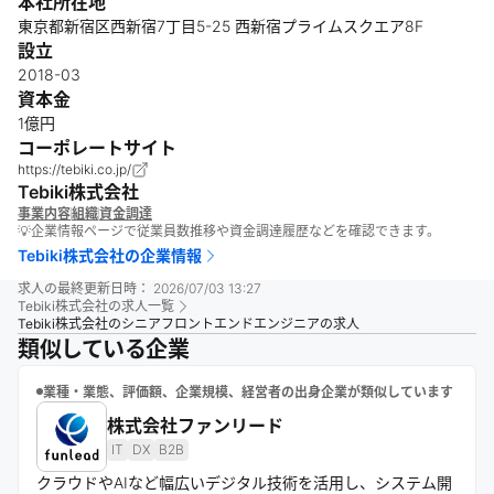
本社所在地
東京都新宿区西新宿7丁目5-25 西新宿プライムスクエア8F
設立
2018-03
資本金
1億円
コーポレートサイト
https://tebiki.co.jp/
Tebiki株式会社
事業内容
組織
資金調達
💡企業情報ページで従業員数推移や資金調達履歴などを確認できます。
Tebiki株式会社
の企業情報
求人の最終更新日時：
2026/07/03 13:27
Tebiki株式会社
の求人一覧
Tebiki株式会社のシニアフロントエンドエンジニアの求人
類似している企業
業種・業態、評価額、企業規模、経営者の出身企業が類似しています
株式会社ファンリード
IT
DX
B2B
クラウドやAIなど幅広いデジタル技術を活用し、システム開