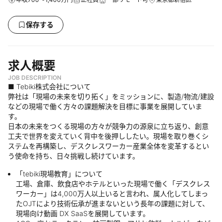
保存する
求人概要
JOB DESCRIPTION
■ Tebiki株式会社について
弊社は「現場の未来を切り拓く」をミッションに、製造/物流/建設
などの現場で働く⽅々の課題解決を目標に事業を展開していま
す。
⽇本の未来をつくる現場の⽅々が競争⼒の源泉に⽴ち返り、創意
⼯夫で世界を変えていく背中を後押ししたい。現場を取り巻くシ
ステムを再構築し、デスクレスワーカー産業全体を変⾰するとい
う使命を持ち、日々挑戦し続けています。
「tebiki現場教育」について
工場、倉庫、飲食店やホテルといった現場で働く「デスクレス
ワーカー」は4,000万人以上いると言われ、属人化してしまっ
たOJTにより技術伝承が進まないという長年の課題に対して、
現場向け動画 DX SaaSを展開しています。