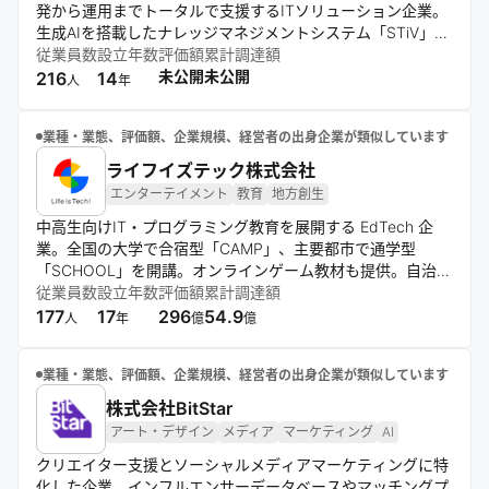
発から運用までトータルで支援するITソリューション企業。
生成AIを搭載したナレッジマネジメントシステム「STiV」を
提供し、業界を問わず多様な企業の業務効率化と課題解決に
従業員数
設立年数
評価額
累計調達額
貢献している。特長は顧客に寄り添う伴走型アプローチで、
未公開
未公開
216
14
人
年
開発から導入後の運用まで一貫してサポート。最新技術と共
創を組み合わせ、企業の持続的な成長と価値創出を後押しし
業種・業態、評価額、企業規模、経営者の出身企業が類似しています
ている。
ライフイズテック株式会社
エンターテイメント
教育
地方創生
中高生向けIT・プログラミング教育を展開する EdTech 企
業。全国の大学で合宿型「CAMP」、主要都市で通学型
「SCHOOL」を開講。オンラインゲーム教材も提供。自治
体・学校・企業向けデジタル人材育成研修も実施。次世代イ
従業員数
設立年数
評価額
累計調達額
ノベーション人材の育成を目指す。
177
17
296
54.9
人
年
億
億
業種・業態、評価額、企業規模、経営者の出身企業が類似しています
株式会社BitStar
アート・デザイン
メディア
マーケティング
AI
クリエイター支援とソーシャルメディアマーケティングに特
化した企業。インフルエンサーデータベースやマッチングプ