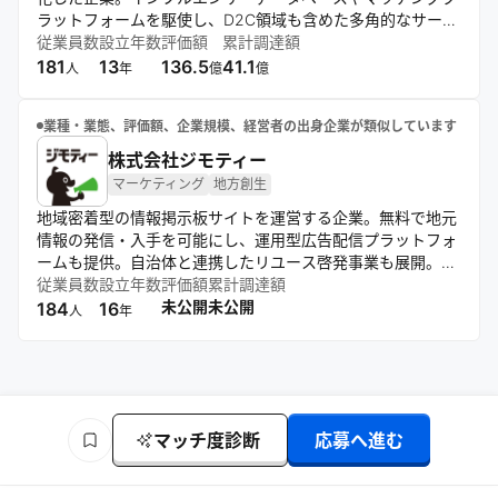
ラットフォームを駆使し、D2C領域も含めた多角的なサービ
スを展開。AIやビッグデータ解析を活用し、クリエイターの
従業員数
設立年数
評価額
累計調達額
可能性を引き出すインフラ構築を目指す。東京・関西・九州
181
13
136.5
41.1
人
年
億
億
の3拠点体制で事業を推進している。
業種・業態、評価額、企業規模、経営者の出身企業が類似しています
株式会社ジモティー
マーケティング
地方創生
地域密着型の情報掲示板サイトを運営する企業。無料で地元
情報の発信・入手を可能にし、運用型広告配信プラットフォ
ームも提供。自治体と連携したリユース啓発事業も展開。技
術革新とユーザーファーストの姿勢で、人と人をつなぐサー
従業員数
設立年数
評価額
累計調達額
ビス開発を継続的に推進している。
未公開
未公開
184
16
人
年
マッチ度診断
応募へ進む