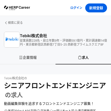
新規登録
ログイン
検索に戻る
Tebiki株式会社
従業員数
228
名
・
設立年数
9
年
・
評価額
59.1
億円
・
累計調達額
14
億
円
・
東京都新宿区西新宿7丁目5-25 西新宿プライムスクエア8F
企業情報
求人
Tebiki株式会社
の
シニアフロントエンドエンジニア
の求人
動画編集体験を追求するフロントエンドエンジニア募集！
年収700～1,400万円
正社員
一部リモート可
東京都新宿区