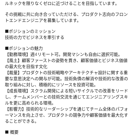
ルネックを限りなくゼロに近づけることを目指しています。
その挑戦に共に向き合っていただける、プロダクト志向のフロン
トエンドエンジニアを募集しています。
■ポジションのミッション
技術の力でビジネスを牽引する
■ポジションの魅力
【勤務環境】週4リモート可。開発マシンも自由に選択可能。
【風土】顧客ファーストの姿勢を貫き、顧客価値とビジネス価値
の最大化を目指す文化
【裁量】プロダクトの技術戦略やアーキテクチャ設計に関する重
要な意思決定への関与が可能。技術負債の解消や技術的な改善の
取り組みに対し、積極的にリソースを投資可能。
【成長環境】スクラム開発による短いサイクルでの改善をリード
し、チームメンバーとの技術交流を通じてエンジニアリングスキ
ルを更に高められる環境。
【影響力】技術的なリーダーシップを通じてチーム全体のパフォ
ーマンスを向上させ、プロダクトの競争力や顧客価値を最大化す
ることができる。
■ 概要