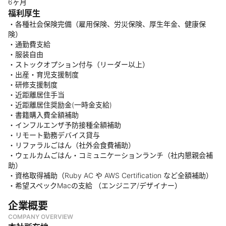
6ヶ月
福利厚生
・各種社会保険完備（雇用保険、労災保険、厚生年金、健康保
険）
・通勤費支給
・服装自由
・ストックオプション付与（リーダー以上）
・出産・育児支援制度
・研修支援制度
・近距離居住手当
・近距離居住奨励金(一時金支給)
・書籍購入費全額補助
・インフルエンザ予防接種全額補助
・リモート勤務デバイス貸与
・リファラルごはん（社外会食費補助）
・ウェルカムごはん・コミュニケーションランチ（社内懇親会補
助）
・資格取得補助（Ruby AC や AWS Certification など全額補助）
・希望スペックMacの支給 （エンジニア/デザイナー）
企業概要
COMPANY OVERVIEW