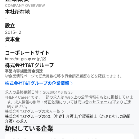
COMPANY OVERVIEW
本社所在地
-
設立
2015-12
資本金
-
コーポレートサイト
https://tt-group.co.jp/
株式会社T&Tグループ
事業内容
組織
資金調達
💡企業情報ページで従業員数推移や資金調達履歴などを確認できます。
株式会社T&Tグループ
の企業情報
求人の最終更新日時：
2026/04/16 18:25
HERP Career では、一部の求人は Web 上の公開情報をもとに掲載していま
す。求人情報の削除・修正依頼については
問い合わせフォーム
よりご連
絡ください。
株式会社T&Tグループ
の求人一覧
株式会社T&Tグループの03.【中途】介護士/介護福祉士（かぶとむしの訪問
介護）の求人
類似している企業