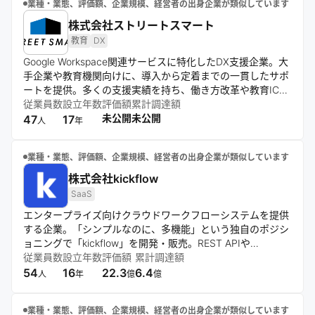
業種・業態、評価額、企業規模、経営者の出身企業が類似しています
株式会社ストリートスマート
教育
DX
Google Workspace関連サービスに特化したDX支援企業。大
手企業や教育機関向けに、導入から定着までの一貫したサポ
ートを提供。多くの支援実績を持ち、働き方改革や教育ICT
化を推進。テクノロジーを活用した社会変革を目指す。
従業員数
設立年数
評価額
累計調達額
未公開
未公開
47
17
人
年
業種・業態、評価額、企業規模、経営者の出身企業が類似しています
株式会社kickflow
SaaS
エンタープライズ向けクラウドワークフローシステムを提供
する企業。「シンプルなのに、多機能」という独自のポジシ
ョニングで「kickflow」を開発・販売。REST APIや
Webhookを活用し、他システムとの連携を重視。直感的な
従業員数
設立年数
評価額
累計調達額
UI/UXと柔軟な組織管理機能を特徴とし、手厚い導入サポー
54
16
22.3
6.4
人
年
億
億
トを提供する。
業種・業態、評価額、企業規模、経営者の出身企業が類似しています