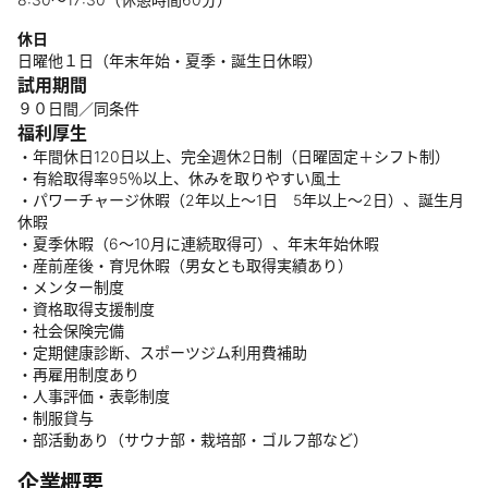
休日
日曜他１日（年末年始・夏季・誕生日休暇）
試用期間
９０日間／同条件
福利厚生
・年間休日120日以上、完全週休2日制（日曜固定＋シフト制）
・有給取得率95％以上、休みを取りやすい風土
・パワーチャージ休暇（2年以上～1日 5年以上～2日）、誕生月
休暇
・夏季休暇（6〜10月に連続取得可）、年末年始休暇
・産前産後・育児休暇（男女とも取得実績あり）
・メンター制度
・資格取得支援制度
・社会保険完備
・定期健康診断、スポーツジム利用費補助
・再雇用制度あり
・人事評価・表彰制度
・制服貸与
・部活動あり（サウナ部・栽培部・ゴルフ部など）
企業概要