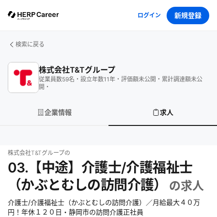
新規登録
ログイン
検索に戻る
株式会社T&Tグループ
従業員数
59
名
・
設立年数
11
年
・
評価額
未公開
・
累計調達額
未公
開
・
企業情報
求人
株式会社T&Tグループ
の
03.【中途】介護士/介護福祉士
（かぶとむしの訪問介護）
の求人
介護士/介護福祉士（かぶとむしの訪問介護）／月給最大４０万
円！年休１２０日・静岡市の訪問介護正社員