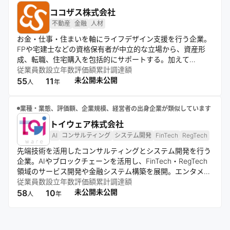
ココザス株式会社
不動産
金融
人材
お金・仕事・住まいを軸にライフデザイン支援を行う企業。
FPや宅建士などの資格保有者が中立的な立場から、資産形
成、転職、住宅購入を包括的にサポートする。加えて
「COCO VILLA」や「TARU SAUNA LABO」の運営を通
従業員数
設立年数
評価額
累計調達額
じ、暮らしや体験の提案も展開。「ワクワク、生きる」を理
未公開
未公開
55
11
人
年
念に掲げ、顧客一人ひとりの豊かな人生設計を実現する伴走
者として、多角的なサービスを提供している。
業種・業態、評価額、企業規模、経営者の出身企業が類似しています
トイウェア株式会社
AI
コンサルティング
システム開発
FinTech
RegTech
先端技術を活用したコンサルティングとシステム開発を行う
企業。AIやブロックチェーンを活用し、FinTech・RegTech
領域のサービス開発や金融システム構築を展開。エンタメ領
域ではファンコミュニティサービスも提供し、コンサルティ
従業員数
設立年数
評価額
累計調達額
ングと開発を組み合わせて事業成長を支援する。
未公開
未公開
58
10
人
年