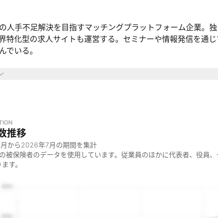
の人手不足解決を目指すマッチングプラットフォーム企業。独
界特化型の求人サイトも運営する。セミナーや情報発信を通じ
んでいる。
域
界を主なターゲットとして事業を展開
っているのか
TION
建設業界は慢性的な人手不足に悩まされており、このままでは
数推移
8月
から
2026年7月
の期間を集計
とりの職人が望む働き方の実現と、工事会社の経営基盤安定・
金の被保険者のデータを使用しています。従業員のほかに代表者、役員、
るというミッションのため
ります。
ているのか
界の人手不足を解決するため、建設業界向けのマッチングプラ
界に特化した求人サイト「助太刀社員」を運営