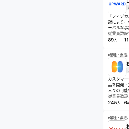
「フィジカ
録により、
ーバルな事
従業員数
設
89
11
人
業種・業態
カスタマーサ
品を開発・
人々の可能
従業員数
設
245
6
人
業種・業態