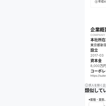
年収4
企業概
COMPANY 
本社所在
東京都新宿
設立
2017-03
資本金
8,000万
コーポレ
https://suk
求人を除く企
類似して
業種・業態