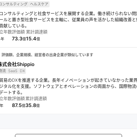
コンサルティング
ヘルスケア
コンサルティングと社食サービスを展開する企業。働き続けられない問
ールと置き型社食サービスを主軸に、従業員の声を活かした組織改善と
貢献している。
立年数
評価額
累計調達額
4
73.3
15.4
年
億
億
、評価額、企業規模、経営者の出身企業が類似しています
株式会社Shippio
物流
SaaS
DX
貿易のDXを推進する企業。長年イノベーションが起きていなかった業界で、
ジタル化を支援。ソフトウェアとオペレーションの両面から、国際物流
デートする。
立年数
評価額
累計調達額
87.5
35.8
年
億
億