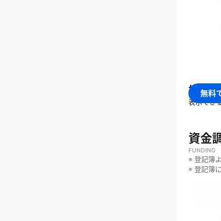
・
建設業
株式会
無料
表示でき
資金
FUNDING
※ 登記簿
※ 登記