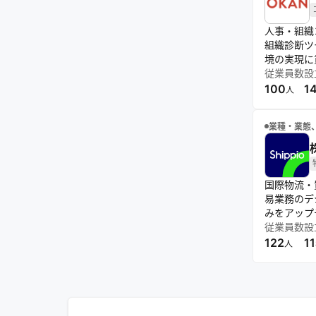
人事・組織
組織診断ツ
境の実現に
従業員数
設
100
1
人
業種・業態
国際物流・
易業務のデ
みをアップ
従業員数
設
122
11
人