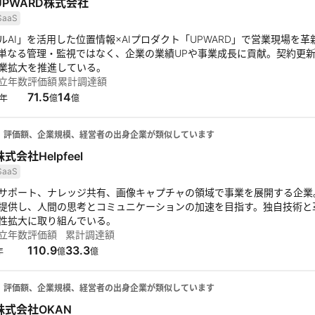
UPWARD株式会社
SaaS
ルAI」を活用した位置情報×AIプロダクト「UPWARD」で営業現場を
単なる管理・監視ではなく、企業の業績UPや事業成長に貢献。契約更新率
業拡大を推進している。
立年数
評価額
累計調達額
71.5
14
年
億
億
、評価額、企業規模、経営者の出身企業が類似しています
株式会社Helpfeel
SaaS
ポート、ナレッジ共有、画像キャプチャの領域で事業を展開する企業。Helpf
提供し、人間の思考とコミュニケーションの加速を目指す。独自技術と
性拡大に取り組んでいる。
立年数
評価額
累計調達額
110.9
33.3
年
億
億
、評価額、企業規模、経営者の出身企業が類似しています
株式会社OKAN