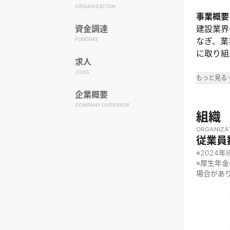
ORGANIZATION
事業概要
資金調達
建設業界
FUNDING
なぎ、業
に取り組
求人
JOBS
事業領
もっと見る
企業概要
・
建設業
COMPANY OVERVIEW
なぜや
組織
ORGANIZA
・
日本の
従業員
から
※
2024年
・
一人ひ
※厚生年
職場にす
場合があ
何をし
・
建設業
・
建設業