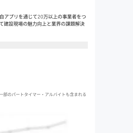
自アプリを通じて20万以上の事業者をつ
て建設現場の魅力向上と業界の課題解決
建設業界が衰退してしまうという危機感
事業拡大を通じて、建設現場を魅力ある
一部のパートタイマー・アルバイトも含まれる
ットフォーム「助太刀」を運営