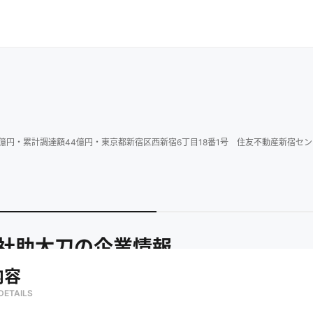
億円
・
累計調達額
44
億円
・
東京都新宿区西新宿6丁目18番1号 住友不動産新宿セン
社助太刀
の企業情報
内容
DETAILS