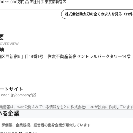
00～1,000万円
正社員
東京都新宿区
株式会社助太刀
の全ての求人を見る（
11
件
要
OVERVIEW
地
区西新宿6丁目18番1号 住友不動産新宿セントラルパークタワー14階
円
ートサイト
e-dachi.jp/company/
業情報は、Web公開されている情報をもとに株式会社HERPが独自に作成していま
いる企業
、評価額、企業規模、経営者の出身企業が類似しています