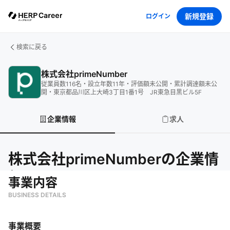
新規登録
ログイン
検索に戻る
株式会社primeNumber
従業員数
116
名
・
設立年数
11
年
・
評価額
未公開
・
累計調達額
未公
開
・
東京都品川区上大崎3丁目1番1号 JR東急目黒ビル5F
企業情報
求人
株式会社primeNumber
の企業情
報
事業内容
BUSINESS DETAILS
事業概要