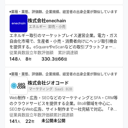
発信している。
業種・業態、評価額、企業規模、経営者の出身企業が類似しています
株式会社enechain
エネルギー
卸売・小売
エネルギー取引のマーケットプレイス運営企業。電力・ガス
自由化市場で、生産者・小売・消費者向けにヘッジ取引機会
を提供する。eSquareやeScanなどの取引プラットフォーム
やリスク診断ツールを開発し、エネルギー価値の公正な交換
従業員数
設立年数
評価額
累計調達額
と市場の安定化を目指す。
148
8
330.3
66
人
年
億
億
業種・業態、評価額、企業規模、経営者の出身企業が類似しています
株式会社ジオコード
マーケティング
SaaS
B2B
Web制作・広告・SEOなどのマーケティングとSFA・CRM等
のクラウドサービスを提供する企業。BtoB領域を中心に、
SEOからWeb広告、サイト制作まで一社完結で対応。「ネク
ストSFA」や「ネクストICカード」など自社開発のクラウド
従業員数
設立年数
評価額
累計調達額
ツールも展開。東京と大阪を拠点に、多くの企業と継続取引
未公開
未公開
141
22
人
年
を行い、成長を続けている。