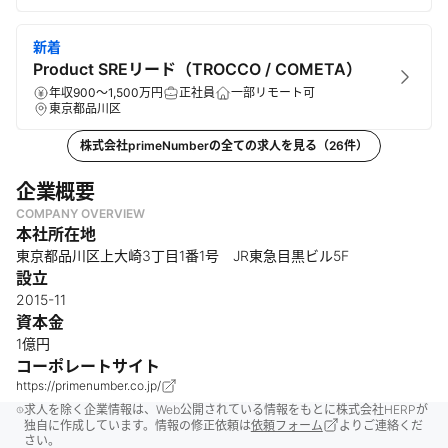
新着
Product SREリード（TROCCO / COMETA）
年収900～1,500万円
正社員
一部リモート可
東京都品川区
株式会社primeNumber
の全ての求人を見る（
26
件）
企業概要
COMPANY OVERVIEW
本社所在地
東京都品川区上大崎3丁目1番1号 JR東急目黒ビル5F
設立
2015-11
資本金
1億円
コーポレートサイト
https://primenumber.co.jp/
求人を除く企業情報は、Web公開されている情報をもとに株式会社HERPが
独自に作成しています。情報の修正依頼は
依頼フォーム
よりご連絡くだ
さい。