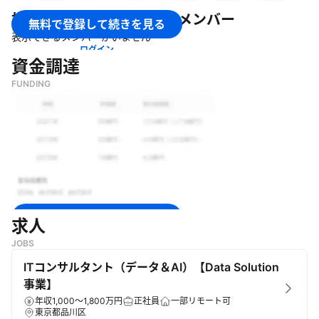
・
データ分析基盤の総合支援サービス「TROCCO®」の開発・運
株式会社primeNumber
のメンバー
営
無料で登録して続きを見る
・
データの発見・理解・活用を促進するデータカタログ
表示できるメンバーがいません
「COMETA」の開発・運営
ログイン
資金調達
・
データテクノロジー領域の課題解決を実現するコンサルティン
グ・エンジニアリングサービスの提供
FUNDING
・
上記を通して「あらゆるデータを、ビジネスの力に変える。」
をビジョンに掲げ、データ活用のための環境を構築することで、
世界中のビジネスを支援
無料で登録して続きを見る
求人
JOBS
ログイン
ITコンサルタント（データ＆AI）【Data Solution
事業】
年収1,000～1,800万円
正社員
一部リモート可
東京都品川区