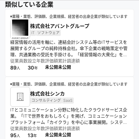
類似している企業
業種・業態、評価額、企業規模、経営者の出身企業が類似しています
株式会社アバントグループ
IT
ソフトウェア
経営情報の活用を軸に、連結会計システム等のITサービスを
展開するグループの純粋持株会社。傘下企業の戦略策定や管
理、共通業務の受託を手掛ける。「経営情報の大衆化」をミ
ッションに掲げ、世界水準のSaaS企業としての地位確立を
従業員数
設立年数
評価額
累計調達額
目指す。持続的な企業価値の創造を支え、100年続く企業の
未公開
未公開
89
30
人
年
創造に挑む。
業種・業態、評価額、企業規模、経営者の出身企業が類似しています
株式会社シンカ
コンサルティング
SaaS
ITとコミュニケーション分野に特化したクラウドサービス企
業。「ITで世界をおもしろく」を掲げ、コミュニケーション
プラットフォーム「カイクラ」を中心に事業展開。システム
開発、ITコンサルティング、テクノロジー情報配信も手掛
従業員数
設立年数
評価額
累計調達額
け、東証グロース上場。全国に拠点を持ち、ITの魅力を広く
未公開
未公開
95
13
人
年