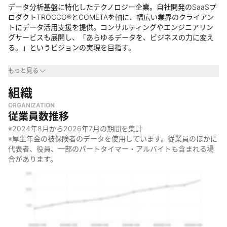
データ分析基盤に特化したテクノロジー企業。自社開発のSaaSプ
ロダクトTROCCO®とCOMETAを軸に、幅広い業界のクライアン
トにデータ活用支援を提供。コンサルティングやエンジニアリン
グサービスも展開し、「あらゆるデータを、ビジネスの力に変え
る。」というビジョンの実現を目指す。
事業領域
もっと見る
・
組織
データテクノロジー領域、特にデータ分析基盤に関する分野
・
クライアントは業種を問わずデータ活用に取り組む企業
ORGANIZATION
・
国内外の幅広い業界の企業をサポート
従業員数推移
なぜやっているのか
※
2024年8月
から
2026年7月
の期間を集計
※厚生年金の被保険者のデータを使用しています。従業員のほかに
・
データ活用は現代のビジネスの原動力であり、企業経営の前提
代表者、役員、一部のパートタイマー・アルバイトも含まれる場
条件と捉えているため
合があります。
・
日本企業のデータ活用が海外に比べて遅れている現状を変えた
いという思いから
・
「あらゆるデータを、ビジネスの力に変える。」というビジョ
ンの下、世界中の企業のデータ活用を促進するため
何をしているのか