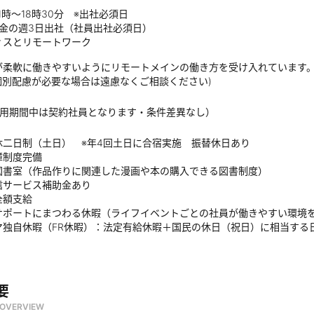
1時～18時30分 ※出社必須日
・金の週3日出社（社員出社必須日）
ィスとリモートワーク
が柔軟に働きやすいようにリモートメインの働き方を受け入れています。
個別配慮が必要な場合は遠慮なくご相談ください)
試用期間中は契約社員となります・条件差異なし）
休二日制（土日） ※年4回土日に合宿実施 振替休日あり
障制度完備
図書室（作品作りに関連した漫画や本の購入できる図書制度）
信サービス補助金あり
全額支給
サポートにまつわる休暇（ライフイベントごとの社員が働きやすい環境
マ独自休暇（FR休暇）：法定有給休暇＋国民の休日（祝日）に相当する
要
OVERVIEW