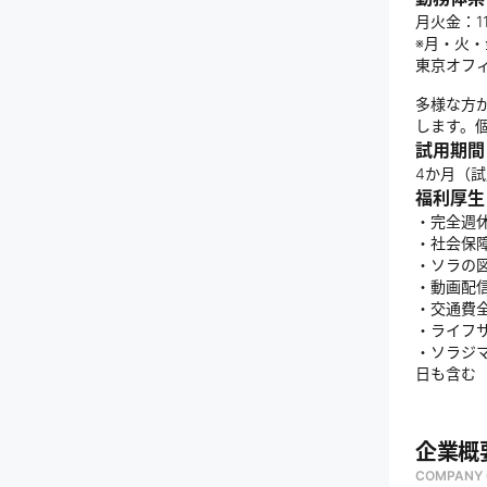
月火金：1
※月・火
東京オフ
多様な方
します。
試用期間
4か月（
福利厚生
・完全週
・社会保
・ソラの
・動画配
・交通費
・ライフ
・ソラジ
日も含む
企業概
COMPANY 