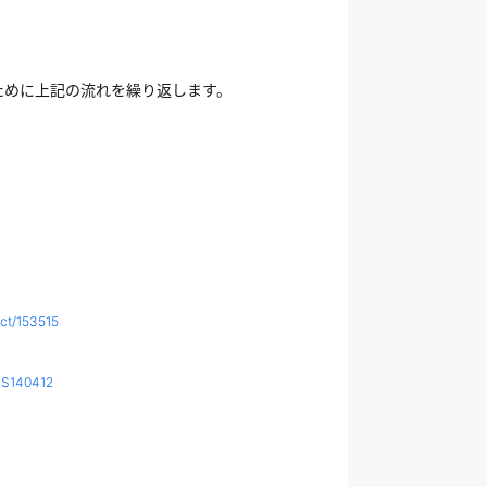
ために上記の流れを繰り返します。
ct/153515
d=S140412