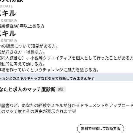
DIDATE
スキル
 CRITERIA
集業務経験1年以上ある方
スキル
 CRITERIA
oonの編集について知見がある方。
案が好きな方・得意な方。
（同人誌含む）、小説等クリエイティブを個人として行ったことがある
能動的に考えて動ける方。
市場を作っていくというチャレンジに魅力を感じる方。
ションとのスキルギャップなどをAIで診断してみませんか？
あなたと求人のマッチ度診断
β版
経歴書など、あなたの経験やスキルが分かるドキュメントをアップロー
とのマッチ度とその理由が表示されます💡
無料で登録して診断する