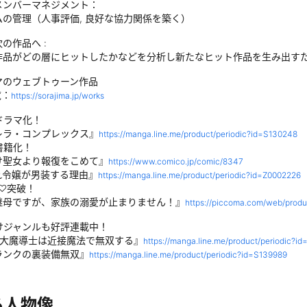
メンバーマネジメント：
ムの管理（人事評価, 良好な協力関係を築く）
の作品へ :
作品がどの層にヒットしたかなどを分析し新たなヒット作品を生み出す
マのウェブトゥーン作品
覧：
https://sorajima.jp/works
ドラマ化！
レラ・コンプレックス』
https://manga.line.me/product/periodic?id=S130248
書籍化！
け聖女より報復をこめて』
https://www.comico.jp/comic/8347
れ令嬢が男装する理由』
https://manga.line.me/product/periodic?id=Z0002226
万♡突破！
継母ですが、家族の溺愛が止まりません！』
https://piccoma.com/web/produ
けジャンルも好評連載中！
の大魔導士は近接魔法で無双する』
https://manga.line.me/product/periodic?i
ランクの裏装備無双』
https://manga.line.me/product/periodic?id=S139989
る人物像