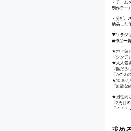
・チーム
制作チー
・分析、次
納品した
▼ソラジ
◼︎作品一
★地上波
『シンデ
★大人気
『傷だら
『かたわ
★1000
『無能な
★男性向
『2周目
『？？？
求め