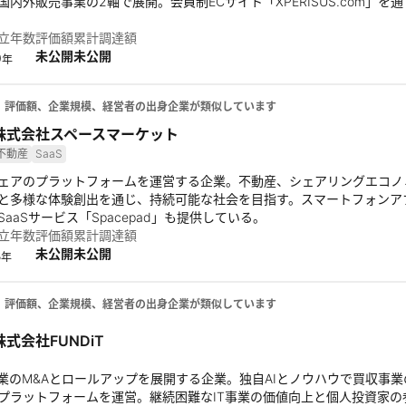
国内外販売事業の2軸で展開。会員制ECサイト「XPERISUS.com」
立年数
評価額
累計調達額
未公開
未公開
0
年
、評価額、企業規模、経営者の出身企業が類似しています
株式会社スペースマーケット
不動産
SaaS
ェアのプラットフォームを運営する企業。不動産、シェアリングエコノ
と多様な体験創出を通じ、持続可能な社会を目指す。スマートフォンア
aaSサービス「Spacepad」も提供している。
立年数
評価額
累計調達額
未公開
未公開
3
年
、評価額、企業規模、経営者の出身企業が類似しています
株式会社FUNDiT
事業のM&Aとロールアップを展開する企業。独自AIとノウハウで買収事
プラットフォームを運営。継続困難なIT事業の価値向上と個人投資家の