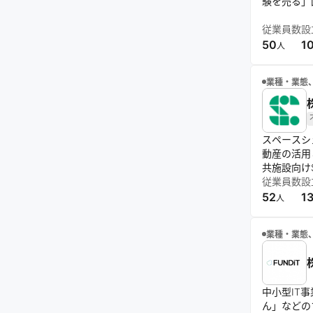
験を売る」
従業員数
設
50
1
人
業種・業態
スペースシ
動産の活用
共施設向けS
従業員数
設
52
1
人
業種・業態
中小型IT
ん」などの