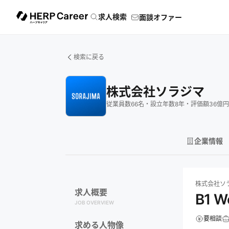
求人検索
面談オファー
検索に戻る
株式会社ソラジマ
従業員数
66
名
・
設立年数
8
年
・
評価額
36
億円
企業情報
株式会社ソラジ
株式会社ソ
求人概要
B1 
JOB OVERVIEW
要相談
求める人物像