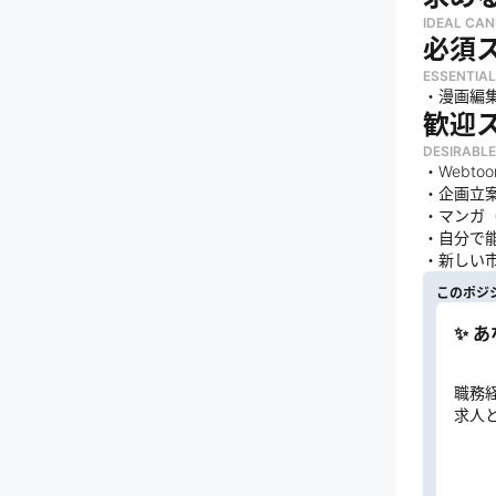
IDEAL CAN
必須
ESSENTIAL
・漫画編
歓迎
DESIRABLE
・Webt
・企画立
・マンガ
・自分で
・新しい
このポジ
✨ 
職務
求人