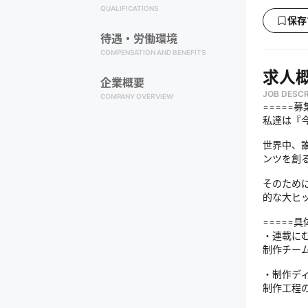
QUALIFICATIONS
保存
待遇・労働環境
COMPENSATION AND BENEFITS
求人
企業概要
JOB DESCR
COMPANY OVERVIEW
=====募
私達は『
世界中、
ンツを創
そのため
的な大ヒ
=====
・連載に
制作チー
・制作デ
制作工程の