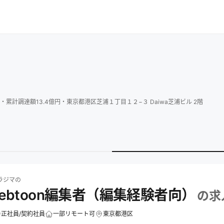
・
累計調達額
13.4
億円
・
東京都港区芝浦１丁目１２−３ Daiwa芝浦ビル 2階
マ
の求人一覧
株式会社ソラジマのB1 Webtoon編集者（編集経験者向）の求人
ラジマ
の
Webtoon編集者（編集経験者向）
の求
正社員/契約社員
一部リモート可
東京都港区