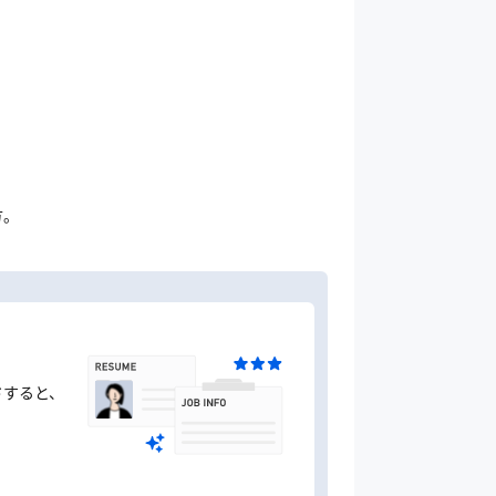
方。
ドすると、