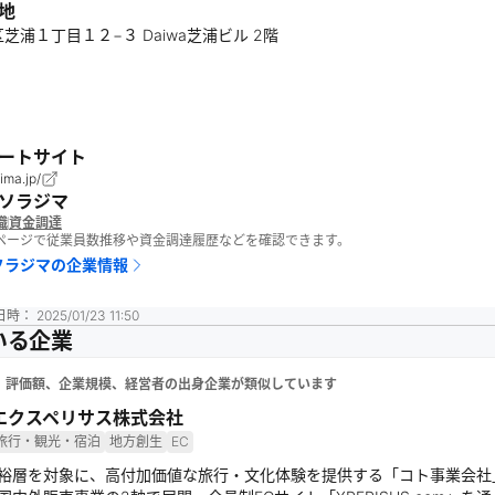
地
芝浦１丁目１２−３ Daiwa芝浦ビル 2階
ートサイト
jima.jp/
ソラジマ
織
資金調達
報ページで従業員数推移や資金調達履歴などを確認できます。
ソラジマ
の企業情報
日時：
2025/01/23 11:50
いる企業
、評価額、企業規模、経営者の出身企業が類似しています
エクスペリサス株式会社
旅行・観光・宿泊
地方創生
EC
裕層を対象に、高付加価値な旅行・文化体験を提供する「コト事業会社」。