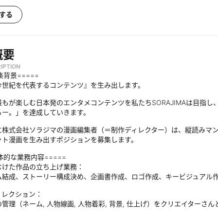
する
概要
IPTION
集背景=====
今世紀を代表するコンテンツ』を生み出します。
誰もが楽しむ日本発のエンタメコンテンツを私たちSORAJIMAは目指
るー。」を達成していきます。
に株式会社ソラジマの漫画編集者（＝制作ディレクター）は、縦読みマ
ット漫画を生み出すポジションを募集します。
具体的な業務内容=====
むけた作品の立ち上げ業務：
ム結成、ストーリー構成決め、企画書作成、ロゴ作成、キービジュアル
ィレクション：
管理（ネーム, 人物線画, 人物着彩, 背景, 仕上げ）をクリエイターさ