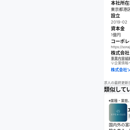
本社所在
東京都港区
設立
2019-02
資本金
1億円
コーポレ
https://sora
株式会社
事業内容
組
💡企業情
株式会社
求人の最終更新
類似して
業種・業態
国内外の富