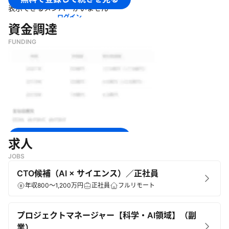
・
ライフサイエンスデータベースの構築（AI用学習データセット
表示できるメンバーがいません
作成、オントロジー構築）
ログイン
資金調達
FUNDING
無料で登録して続きを見る
求人
JOBS
ログイン
CTO候補（AI × サイエンス）／正社員
年収800～1,200万円
正社員
フルリモート
プロジェクトマネージャー【科学・AI領域】（副
業）