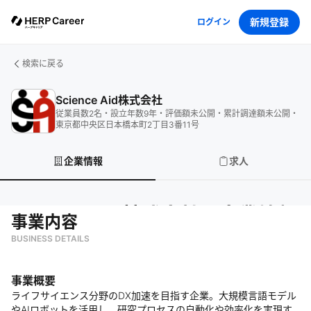
新規登録
ログイン
検索に戻る
Science Aid株式会社
従業員数
2
名
・
設立年数
9
年
・
評価額
未公開
・
累計調達額
未公開
・
東京都中央区日本橋本町2丁目3番11号
企業情報
求人
Science Aid株式会社
の企業情報
事業内容
BUSINESS DETAILS
事業概要
ライフサイエンス分野のDX加速を目指す企業。大規模言語モデル
やAIロボットを活用し、研究プロセスの自動化や効率化を実現す