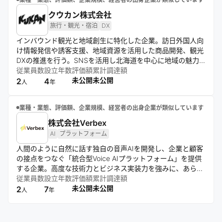
クウカン株式会社
旅行・観光・宿泊
DX
インバウンド観光と地域創生に特化した企業。訪日外国人向
け情報発信や誘客支援、地域資源を活用した商品開発、観光
DXの推進を行う。SNSを活用し北海道を中心に地域の魅力
を発信。民泊・別荘運営や観光プロジェクトマネジメントも
従業員数
設立年数
評価額
累計調達額
手掛け、持続可能な観光資産の創出と地域経済の発展に貢献
未公開
未公開
2
4
人
年
する。
業種・業態、評価額、企業規模、経営者の出身企業が類似しています
株式会社Verbex
AI
プラットフォーム
人間のように自然に話す独自の音声AIを開発し、企業と顧客
の接点をつなぐ「統合型Voice AIプラットフォーム」を提供
する企業。高度な技術力とビジネス実装力を強みに、あらゆ
る業界のコミュニケーション自動化を推進する。独自の音声
従業員数
設立年数
評価額
累計調達額
技術を社会実装し、「声で世界をつなぐ」社会のリデザイン
未公開
未公開
2
7
人
年
を目指す。