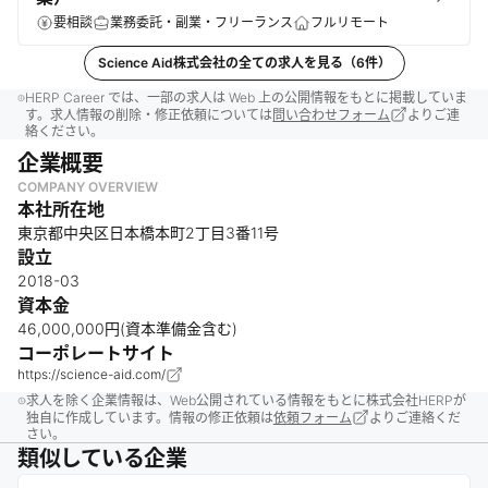
要相談
業務委託・副業・フリーランス
フルリモート
Science Aid株式会社
の全ての求人を見る（
6
件）
HERP Career では、一部の求人は Web 上の公開情報をもとに掲載していま
す。求人情報の削除・修正依頼については
問い合わせフォーム
よりご連
絡ください。
企業概要
COMPANY OVERVIEW
本社所在地
東京都中央区日本橋本町2丁目3番11号
設立
2018-03
資本金
46,000,000円(資本準備金含む)
コーポレートサイト
https://science-aid.com/
求人を除く企業情報は、Web公開されている情報をもとに株式会社HERPが
独自に作成しています。情報の修正依頼は
依頼フォーム
よりご連絡くだ
さい。
類似している企業