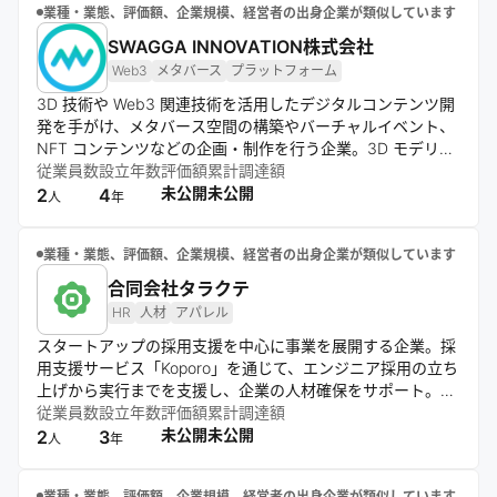
業種・業態、評価額、企業規模、経営者の出身企業が類似しています
SWAGGA INNOVATION株式会社
Web3
メタバース
プラットフォーム
3D 技術や Web3 関連技術を活用したデジタルコンテンツ開
発を手がけ、メタバース空間の構築やバーチャルイベント、
NFT コンテンツなどの企画・制作を行う企業。3D モデリン
グや没入型体験設計を強みとし、仮想空間を活用した新たな
従業員数
設立年数
評価額
累計調達額
コミュニケーションや体験価値の創出を支援している。
未公開
未公開
2
4
人
年
業種・業態、評価額、企業規模、経営者の出身企業が類似しています
合同会社タラクテ
HR
人材
アパレル
スタートアップの採用支援を中心に事業を展開する企業。採
用支援サービス「Koporo」を通じて、エンジニア採用の立ち
上げから実行までを支援し、企業の人材確保をサポート。採
用戦略から実務まで対応し、成長企業の採用を支えるととも
従業員数
設立年数
評価額
累計調達額
に、ファッションブランド「新霓」も展開する。
未公開
未公開
2
3
人
年
業種・業態、評価額、企業規模、経営者の出身企業が類似しています