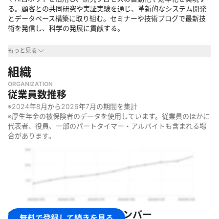
る。顧客との共同研究や実証実験を通じ、革新的なシステム開発
とデータベース構築に取り組む。セミナーや技術ブログで最新技
術を発信し、科学の発展に貢献する。
事業領域
もっと見る
・
組織
製薬業界
・
医療業界
ORGANIZATION
・
アカデミア（大学・研究機関）
従業員数推移
・
ライフサイエンス業界
※
2024年8月
から
2026年7月
の期間を集計
なぜやっているのか
※厚生年金の被保険者のデータを使用しています。従業員のほかに
代表者、役員、一部のパートタイマー・アルバイトも含まれる場
・
研究プロセスをDXで飛躍的に加速させるため
合があります。
・
ライフサイエンス分野におけるAI活用を促進するため
・
科学の発展に貢献するため
何をしているのか
・
大規模言語モデル(LLM)を活用したシステム開発と実証実験
・
AIロボット駆動科学（サーベイ自動化、解析自動化、レポート
作成自動化、機器連携）
Science Aid株式会社
のメンバー
無料で登録して続きを見る