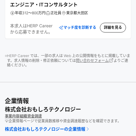
エンジニア・ITコンサルタント
年収312～800万円
正社員
東京都大田区
本求人はHERP Career
マッチ度を診断する
詳細を見る
から応募できません。
HERP Career では、一部の求人は Web 上の公開情報をもとに掲載していま
す。求人情報の削除・修正依頼については
問い合わせフォーム
よりご連
絡ください。
企業情報
株式会社おもしろテクノロジー
事業内容
組織
資金調達
💡企業情報ページで従業員数推移や資金調達履歴などを確認できます。
株式会社おもしろテクノロジー
の企業情報