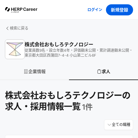
新規登録
ログイン
検索に戻る
株式会社おもしろテクノロジー
従業員数
9
名
・
設立年数
4
年
・
評価額
未公開
・
累計調達額
未公開
・
東京都大田区西蒲田7-4-4 小山第二ビル6F
企業情報
求人
株式会社おもしろテクノロジーの
求人・採用情報一覧
1
件
全ての職種