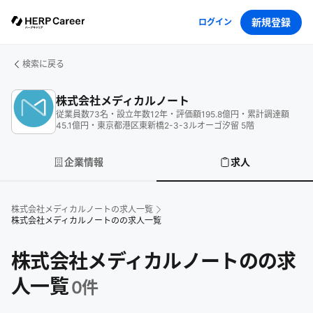
新規登録
ログイン
検索に戻る
株式会社メディカルノート
従業員数
73
名
・
設立年数
12
年
・
評価額
195.8
億円
・
累計調達額
45.1
億円
・
東京都港区東新橋2-3-3ルオーゴ汐留 5階
企業情報
求人
株式会社メディカルノート
の求人一覧
株式会社メディカルノートのの求人一覧
株式会社メディカルノートのの求
人一覧
0
件