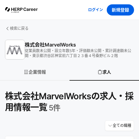
新規登録
ログイン
検索に戻る
株式会社MarvelWorks
従業員数
未公開
・
設立年数
5
年
・
評価額
未公開
・
累計調達額
未公
開
・
東京都渋谷区神宮前六丁目２３番４号桑野ビル２階
企業情報
求人
株式会社MarvelWorksの求人・採
用情報一覧
5
件
全ての職種