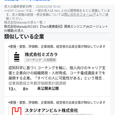
求人の最終更新日時：
2026/02/06 10:45
HERP Career では、一部の求人は Web 上の公開情報をもとに掲載していま
す。求人情報の削除・修正依頼については
問い合わせフォーム
よりご連
絡ください。
株式会社Marsdy
の求人一覧
株式会社MarsdyのC201.【Tech業務委託】開発エンジニア(AIエージェント
の構築)の求人
類似している企業
業種・業態、評価額、企業規模、経営者の出身企業が類似しています
株式会社ミズカラ
コーチング
人材開発
認知科学に基づくコーチングを軸に、個人向けのキャリア支
援と企業向けの組織開発・人材育成、コーチ養成講座までを
展開する企業。「すべての人に可能性がある」という理念の
もと、独自理論を体現しながら個人と組織の可能性を引き出
従業員数
設立年数
評価額
累計調達額
す支援を行い、主体性ある人生・キャリア形成を促進してい
未公開
未公開
13
8
人
年
る。
業種・業態、評価額、企業規模、経営者の出身企業が類似しています
スタジオアンビルト株式会社