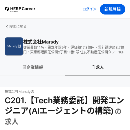
新規登録
ログイン
検索に戻る
株式会社Marsdy
従業員数
11
名
・
設立年数
9
年
・
評価額
17.3
億円
・
累計調達額
3.7
億
円
・
東京都港区芝公園2丁目11番1号 住友不動産芝公園タワー16F
企業情報
求人
株式会社Marsdy
の
C201.【Tech業務委託】開発エン
ジニア(AIエージェントの構築)
の
求人