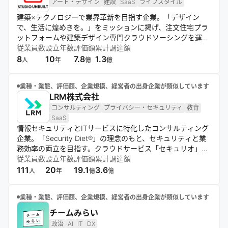
アート・デザイン
建設
SaaS
ライフスタイル
建築×テクノロジーで業界革新を目指す企業。「デザイン
で、生活に煌めきを。」をミッションに掲げ、注文住宅プラ
ットフォームや建築デザイン専門クラウドソーシングを運
営。スマートフォンでの間取り依頼や、豊富な建築家データ
従業員数
設立年数
評価額
累計調達額
ベースを活用し、つくり手と住まう人をつなぐサービスを展
8
10
7.8
1.3
人
年
億
億
開している。
業種・業態、評価額、企業規模、経営者の出身企業が類似しています
LRM株式会社
コンサルティング
プライバシー・セキュリティ
教育
SaaS
情報セキュリティとITサービスに特化したコンサルティング
企業。「Security Diet®」の理念のもと、セキュリティと業
務効率の両立を目指す。クラウドサービス「セキュリオ」を
通じた教育や、ISMS/ISO27001取得支援を行い、顧客の持
従業員数
設立年数
評価額
累計調達額
続的な企業価値向上を実現する。神戸と東京を拠点に全国展
111
20
19.1
3.6
人
年
億
億
開している。
業種・業態、評価額、企業規模、経営者の出身企業が類似しています
チームみらい
政治
AI
IT
DX