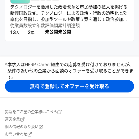
テクノロジーを活用した政治改革と市民参加の拡大を掲げる
新興国政政党。テクノロジーによる政治・行政の透明化と効
率化を目指し、参加型ツールや政策立案を通じて政治参加の
敷居を下げ、現場視点の実行力ある改革を追求する。
従業員数
設立年数
評価額
累計調達額
未公開
未公開
13
2
人
年
本求人はHERP Career経由での応募を受け付けておりませんが、
条件の近い他の企業から面談のオファーを受け取ることができま
す。
無料で登録してオファーを受け取る
掲載をご希望の企業様はこちら
運営企業
個人情報の取り扱い
お問い合わせ