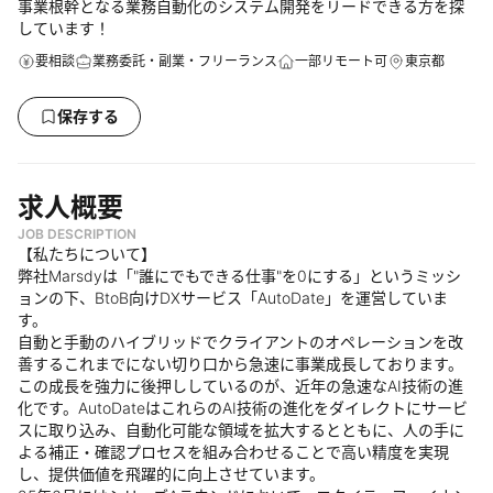
事業根幹となる業務自動化のシステム開発をリードできる方を探
しています！
要相談
業務委託・副業・フリーランス
一部リモート可
東京都
保存する
求人概要
JOB DESCRIPTION
【私たちについて】
弊社Marsdyは「"誰にでもできる仕事"を0にする」というミッシ
ョンの下、BtoB向けDXサービス「AutoDate」を運営していま
す。
自動と手動のハイブリッドでクライアントのオペレーションを改
善するこれまでにない切り口から急速に事業成長しております。
この成長を強力に後押ししているのが、近年の急速なAI技術の進
化です。AutoDateはこれらのAI技術の進化をダイレクトにサービ
スに取り込み、自動化可能な領域を拡大するとともに、人の手に
よる補正・確認プロセスを組み合わせることで高い精度を実現
し、提供価値を飛躍的に向上させています。