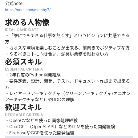
公式note
https://note.com/mutchy7/
求める人物像
IDEAL CANDIDATE
・「誰にでもできる仕事を無くす」というビジョンに共感できる
方
・カオスな環境を楽しむことが出来る、前向きでポジティブな方
・やるべきコトに向き合い、泥臭い業務を厭わない方
必須スキル
ESSENTIAL CRITERIA
・2年程度のPython開発経験
・要件定義、設計、開発、テスト、ドキュメント作成まで出来る
方
・レイヤードアーキテクチャ（クリーンアーキテクチャ/オニオン
アーキテクチャなど）やDDDの理解
歓迎スキル
DESIRABLE CRITERIA
・OpenCVなどを使った画像処理経験
・ChatGPT（OpenAI API）などのLLMを使った開発経験
・FirebaseやGCPを使った開発経験