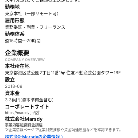
勤務地
東京本社（一部リモート可）
雇用形態
業務委託・副業・フリーランス
勤務体系
週15時間〜20時間
企業概要
COMPANY OVERVIEW
本社所在地
東京都港区芝公園2丁目11番1号 住友不動産芝公園タワー16F
設立
2018-08
資本金
3.3億円(資本準備金含む)
コーポレートサイト
https://marsdy.jp/
株式会社Marsdy
事業内容
組織
資金調達
💡企業情報ページで従業員数推移や資金調達履歴などを確認できます。
株式会社Marsdy
の企業情報