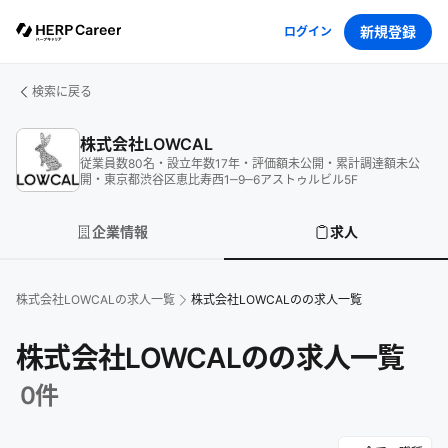
新規登録
ログイン
検索に戻る
株式会社LOWCAL
従業員数
80
名
・
設立年数
17
年
・
評価額
未公開
・
累計調達額
未公
開
・
東京都渋谷区恵比寿西1‒9‒6アストゥルビル5F
企業情報
求人
株式会社LOWCAL
の求人一覧
株式会社LOWCALのの求人一覧
株式会社LOWCALのの求人一覧
0
件