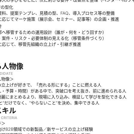
”の型化
資料、提案テンプレ、見積の型、FAQ、導入プロセス等の整備
に応じてマーケ施策（展示会、セミナー、記事等）の企画・推進
計
部へ移管するための運用設計（誰が・何を・どう回すか）
・案件・リスク・必要体制の見える化（移管条件づくり）
に応じて、移管先組織の立上げ・引継ぎ推進
る人物像
DIDATE
人物像＞
の立上げが好きで、「売れる形にする」ことに燃える人
人・予算・時間）がある中で、突破口を考え抜き、前に進められる人
綺麗にまとめるより、現場に入り込み、検証して学びを型化できる人
と”だけでなく、“やらないこと”を決め、集中できる人
スキル
 CRITERIA
件＞
向けB2B領域での新製品／新サービスの立上げ経験