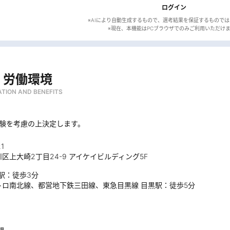
ログイン
※AIにより自動生成するもので、選考結果を保証するもので
・労働環境
TION AND BENEFITS
経験を考慮の上決定します。
1
区上大崎2丁目24-9 アイケイビルディング5F
黒駅：徒歩3分
トロ南北線、都営地下鉄三田線、東急目黒線 目黒駅：徒歩5分