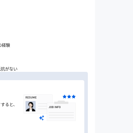
の経験
抵抗がない
ドすると、