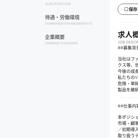
QUALIFICATIONS
保存
待遇・労働環境
COMPENSATION AND BENEFITS
求人
企業概要
JOB DESCR
COMPANY OVERVIEW
##募集背
当社はフ
クス等、
今後の成
私たちのV
危険・単
製品を継
##仕事内
本ポジシ
市場・顧
／初期導
取り扱う