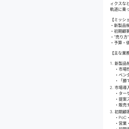
ィクスな
軌道に乗
【ミッシ
・新製品
・初期顧
・“売り
・予算・
【主な業
新製品
・市場
・ベン
・「勝
市場導
・ター
・提案
・販売
初期顧
・Po
・営業
・初期