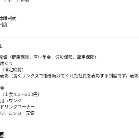
休暇制度
制度
生
険完備（健康保険、厚生年金、労災保険、雇用保険）
制度あり
金（確定給付）
勤続表彰（長くリンクスで働き続けてくれた社員を表彰する制度です。表彰
）
舞金
食（１食100～200円）
専用ラウンジ
・ドリンクコーナー
掛け、ロッカー完備
要