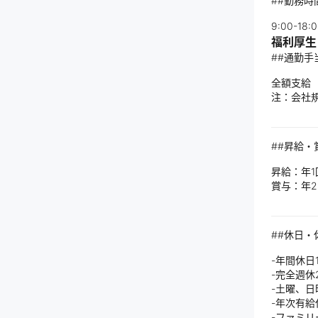
##勤務時
9:00-1
福利厚生
##通勤手
全額支給
注：会社
##昇給・
昇給：年1
賞与：年2
##休日・
-年間休日
-完全週休
-土曜、
-年次有
-ファミ