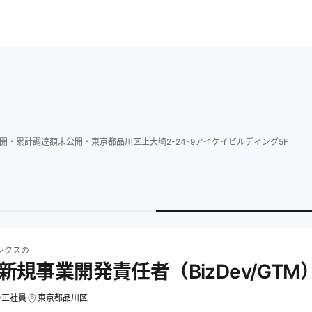
開
・
累計調達額
未公開
・
東京都品川区上大崎2-24-9アイケイビルディング5F
ス
の求人一覧
株式会社リンクスの522_新規事業開発責任者（BizDev/GTM）の求
ンクス
の
_新規事業開発責任者（BizDev/GTM
正社員
東京都品川区