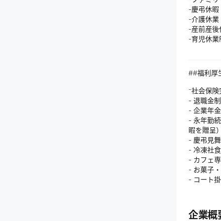
-慶弔休暇
-介護休業
-産前産後
-育児休業
##福利厚
⁻社会保
- 退職金
- 企業年
- 永年
暇を贈呈
- 慶弔見
- 冷凍社
- カフェ
- お菓子
- コート
企業概