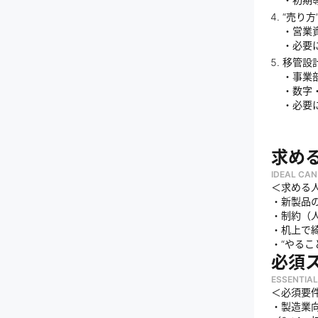
“売り方
・営業
・必要
移管設
・事業
・数字
・必要
求め
IDEAL CAN
＜求める
・新製品
・制約（
・机上で
・“やるこ
必須
ESSENTIAL
＜必須要
・製造業