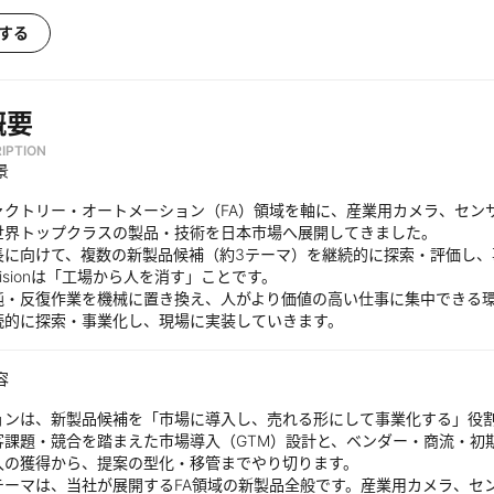
する
概要
IPTION
景
ァクトリー・オートメーション（FA）領域を軸に、産業用カメラ、セン
世界トップクラスの製品・技術を日本市場へ展開してきました。
長に向けて、複数の新製品候補（約3テーマ）を継続的に探索・評価し、
isionは「工場から人を消す」ことです。
純・反復作業を機械に置き換え、人がより価値の高い仕事に集中できる環
続的に探索・事業化し、現場に実装していきます。
容
ョンは、新製品候補を「市場に導入し、売れる形にして事業化する」役
客課題・競合を踏まえた市場導入（GTM）設計と、ベンダー・商流・初
入の獲得から、提案の型化・移管までやり切ります。
テーマは、当社が展開するFA領域の新製品全般です。産業用カメラ、セ