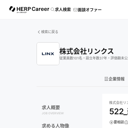
求人検索
面談オファー
検索に戻る
株式会社リンクス
従業員数
101
名
・
設立年数
37
年
・
評価額
未公
企業情報
株式会社リンク
株式会社リ
求人概要
522
JOB OVERVIEW
要相談
求める人物像