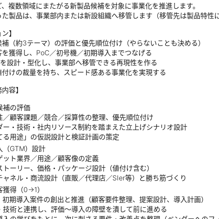
ど、複数領域にまたがる新製品候補を対象に事業化を推進します。
った製品は、事業部内または新設組織へ移管します（移管先は製品特性
ョン】
候補（約3テーマ）の評価と優先順位付け（やらないことも決める）
客を獲得し、PoC／初号機／初期導入までつなげる
方”を設計・型化し、事業部へ移管できる再現性を作る
値付けの裁量を持ち、スピード感ある事業化を実現する
務内容】
候補の評価
性／顧客課題／競合／採算性の整理、優先順位付け
ダー・技術・社内リソース制約を踏まえた立上げシナリオ設計
てる用途」の仮説設計と検証計画の策定
入（GTM）設計
ゲット業界／用途／顧客像の定義
ストーリー、価格・パッケージ設計（値付け含む）
チャネル・商流設計（直販／代理店／SIer等）と勝ち筋づくり
客獲得（0→1）
C・初期導入案件の創出と推進（顧客要件整理、提案設計、導入計画）
・技術と連携し、評価～導入の障壁を潰して前に進める
導入の学びをもとに、次に刺さる要件・改善点を整理（ベンダーへのフ