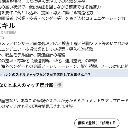
〜初期顧客獲得、または導入実現までの経験を重視）
性の高い状況で、仮説検証を回しながら前進できる推進力
題を要件に落とし込み、提案・導入に繋げる構造化力
の関係者（営業・技術・ベンダー等）を巻き込むコミュニケーション力
スキル
 CRITERIA
件＞
カメラ／センサー／画像処理／FA／検査工程／制御ソフト等のいずれか
スエンジニア／技術営業としての提案・導入推進経験
計、収益モデル設計、商流設計の経験
業の整理・標準化（撤退判断、型化、運用整備）の経験
：海外ベンダーとの会議ファシリテーション、資料読解、メール対応に
ションとのスキルギャップなどをAIで診断してみませんか？
あなたと求人のマッチ度診断
β版
経歴書など、あなたの経験やスキルが分かるドキュメントをアップロー
とのマッチ度とその理由が表示されます💡
無料で登録して診断する