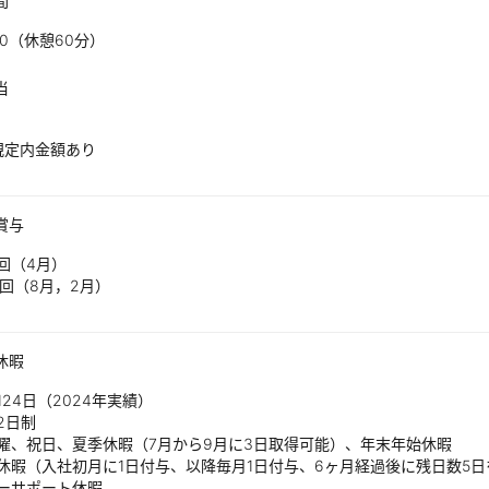
間
8:00（休憩60分）
当
規定内金額あり
賞与
回（4月）
回（8月，2月）
休暇
124日（2024年実績）
2日制
日曜、祝日、夏季休暇（7月から9月に3日取得可能）、年末年始休暇
給休暇（入社初月に1日付与、以降毎月1日付与、6ヶ月経過後に残日数5
リーサポート休暇