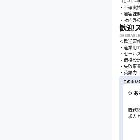
（0→1
・不確実
・顧客課
・社内外
歓迎
DESIRABLE
＜歓迎要
・産業用
・セール
・価格設
・失敗事
・英語力
このポジ
✨ 
職務
求人