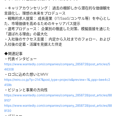
・キャリアカウンセリング： 過去の棚卸しから潜在的な価値観を
言語化し、理想の未来をプロデュース
・戦略的求人提案： 成長産業（IT/SaaS/コンサル等）を中心とし
た、市場価値を高めるためのキャリアパス提示
・選考プロデュース： 企業別の徹底した対策、模擬面接を通じた
「選ばれる理由」の最大化
・入社後のサクセス支援： 内定から入社までのフォロー、および
入社後の定着・活躍を見据えた伴走
◆関連記事
・代表インタビュー
https://www.wantedly.com/companies/company_2858728/post_articles/5
46308
・ロゴに込めた想いとMVV
https://reiro.co.jp/?p=2147&post_type=projects&preview=1&_ppp=bee4c2
459b
・ビジョンと事業の方向性
https://www.wantedly.com/companies/company_2858728/post_articles/88
9107
https://www.wantedly.com/companies/company_2858728/post_articles/88
9130
・バリュー