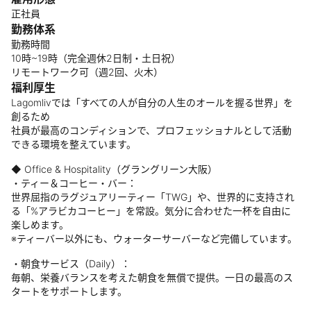
正社員
勤務体系
勤務時間
10時~19時（完全週休2日制・土日祝）
リモートワーク可（週2回、火木）
福利厚生
Lagomlivでは「すべての人が自分の人生のオールを握る世界」を
創るため
社員が最高のコンディションで、プロフェッショナルとして活動
できる環境を整えています。
◆ Office & Hospitality（グラングリーン大阪）
・ティー＆コーヒー・バー：
世界屈指のラグジュアリーティー「TWG」や、世界的に支持され
る「%アラビカコーヒー」を常設。気分に合わせた一杯を自由に
楽しめます。
※ティーバー以外にも、ウォーターサーバーなど完備しています。
・朝食サービス（Daily）：
毎朝、栄養バランスを考えた朝食を無償で提供。一日の最高のス
タートをサポートします。