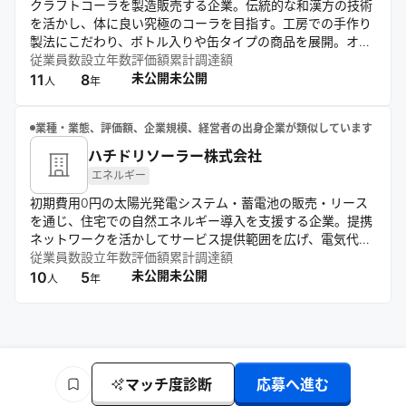
クラフトコーラを製造販売する企業。伝統的な和漢方の技術
を活かし、体に良い究極のコーラを目指す。工房での手作り
製法にこだわり、ボトル入りや缶タイプの商品を展開。オン
ラインや直営店舗、移動販売車での販売のほか、コンビニや
従業員数
設立年数
評価額
累計調達額
専門店での取り扱いも。独自のシロップ製造や自販機オーナ
未公開
未公開
11
8
人
年
ー募集など、販路拡大にも注力している。
業種・業態、評価額、企業規模、経営者の出身企業が類似しています
ハチドリソーラー株式会社
エネルギー
初期費用0円の太陽光発電システム・蓄電池の販売・リース
を通じ、住宅での自然エネルギー導入を支援する企業。提携
ネットワークを活かしてサービス提供範囲を広げ、電気代削
減や災害時の電源確保などの価値を提供し、脱炭素社会の実
従業員数
設立年数
評価額
累計調達額
現に寄与する。
未公開
未公開
10
5
人
年
マッチ度診断
応募へ進む