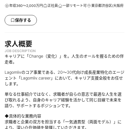
年収360～2,000万円
正社員
一部リモート可
東京都渋谷区/大阪府
保存する
求人概要
JOB DESCRIPTION
キャリアに「Change（変化）」を。人生のオールを握るための伴
走者。
Lagomlivのコア事業である、20〜30代向け成長産業特化のエージ
ェント「Lagomliv.career」において、キャリア支援全般をお任せ
します。
単なる仕事紹介ではなく、求職者が自らの意志で最適な人生を選
び取れるよう、自身のキャリア経験を活かして同じ目線で未来を
語り、サポートするポジションです。
◆具体的な業務内容
求職者と企業の双方を担当する「一気通貫型（両面モデル）」に
より、深い介在価値を発揮していただきます。