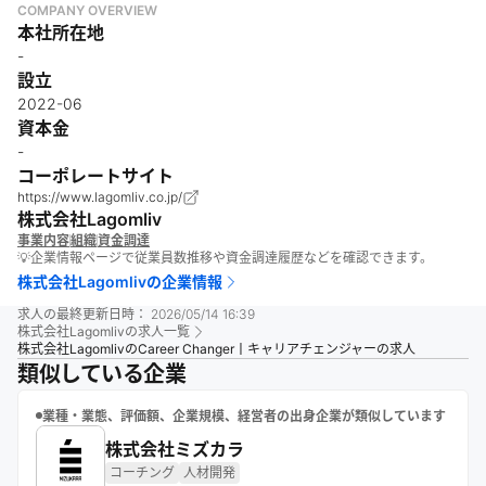
COMPANY OVERVIEW
本社所在地
-
設立
2022-06
資本金
-
コーポレートサイト
https://www.lagomliv.co.jp/
株式会社Lagomliv
事業内容
組織
資金調達
💡企業情報ページで従業員数推移や資金調達履歴などを確認できます。
株式会社Lagomliv
の企業情報
求人の最終更新日時：
2026/05/14 16:39
株式会社Lagomliv
の求人一覧
株式会社LagomlivのCareer Changer丨キャリアチェンジャーの求人
類似している企業
業種・業態、評価額、企業規模、経営者の出身企業が類似しています
株式会社ミズカラ
コーチング
人材開発