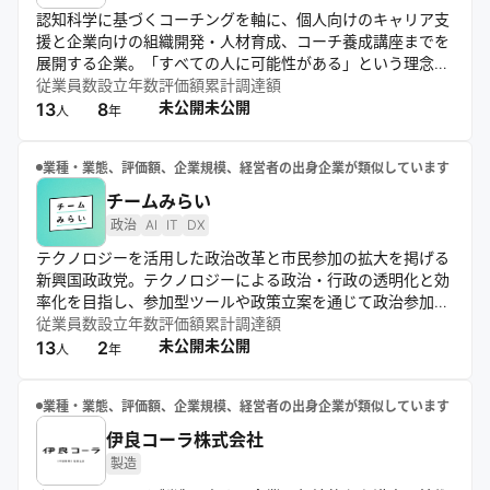
認知科学に基づくコーチングを軸に、個人向けのキャリア支
援と企業向けの組織開発・人材育成、コーチ養成講座までを
展開する企業。「すべての人に可能性がある」という理念の
もと、独自理論を体現しながら個人と組織の可能性を引き出
従業員数
設立年数
評価額
累計調達額
す支援を行い、主体性ある人生・キャリア形成を促進してい
未公開
未公開
13
8
人
年
る。
業種・業態、評価額、企業規模、経営者の出身企業が類似しています
チームみらい
政治
AI
IT
DX
テクノロジーを活用した政治改革と市民参加の拡大を掲げる
新興国政政党。テクノロジーによる政治・行政の透明化と効
率化を目指し、参加型ツールや政策立案を通じて政治参加の
敷居を下げ、現場視点の実行力ある改革を追求する。
従業員数
設立年数
評価額
累計調達額
未公開
未公開
13
2
人
年
業種・業態、評価額、企業規模、経営者の出身企業が類似しています
伊良コーラ株式会社
製造