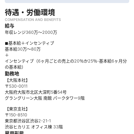
待遇・労働環境
COMPENSATION AND BENEFITS
給与
年収レンジ360万〜2000万
◼︎基本給＋インセンティブ
基本給30万〜80万
＋
インセンティブ（6ヶ月ごとの売上の20％か25％-基本給6ヶ月分
の基本給）
勤務地
【大阪本社】
〒530-0011
大阪府大阪市北区大深町5番54号
グラングリーン大阪 南館 パークタワー9階
【東京支社】
〒150-8510
東京都渋谷区渋谷2-21-1
渋谷ヒカリエ オフィス棟 33階
雇用形態