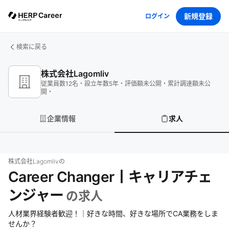
新規登録
ログイン
検索に戻る
株式会社Lagomliv
従業員数
12
名
・
設立年数
5
年
・
評価額
未公開
・
累計調達額
未公
開
・
企業情報
求人
株式会社Lagomliv
の
Career Changer丨キャリアチェ
ンジャー
の求人
人材業界経験者歓迎！｜好きな時間、好きな場所でCA業務をしま
せんか？