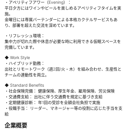
・アペリティフアワー（Evening）：
平日夕方にはワインやビールを楽しめるアペリティフタイムを実
施。
金曜日には専属バーテンダーによる本格カクテルサービスもあ
り、部署を超えた交流を深めています。
・リフレッシュ環境：
集中力が切れた際や休息が必要な時に利用できる仮眠スペースを
完備しています。
◆ Work Style
・ハイブリッド勤務：
出社とリモートワーク（週2回/火・木）を組み合わせ、生産性と
チームの連動性を両立。
◆ Standard Benefits
・社会保険完備： 健康保険、厚生年金、雇用保険、労災保険
・交通費支給： 出社に伴う交通費を規定に基づき支給
・定期健康診断： 年1回の受診を全額会社負担で実施
・役職手当： リーダー、マネージャー等の役割に応じた手当を支
給
企業概要