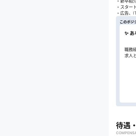
・新卒紹
・スター
・広告、
このポジ
✨ 
職務
求人
待遇
COMPENSA