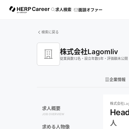
求人検索
面談オファー
検索に戻る
株式会社Lagomliv
従業員数
12
名
・
設立年数
5
年
・
評価額
未公開
企業情報
株式会社Lagoml
株式会社Lago
求人概要
Hea
JOB OVERVIEW
人
求める人物像