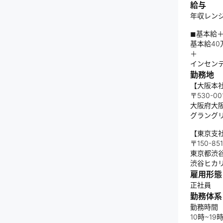
給与
年収レンジ
◼︎基本給
基本給40
＋
インセンテ
勤務地
【大阪本
〒530-00
大阪府大阪
グラングリ
【東京支
〒150-85
東京都渋谷区
渋谷ヒカリ
雇用形態
正社員
勤務体系
勤務時間
10時~1