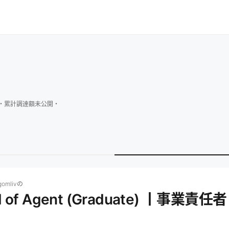
・
累計調達額
未公開
・
iv
の求人一覧
株式会社LagomlivのHead of Agent (Graduate) 丨事業責
mliv
の
d of Agent (Graduate) 丨事