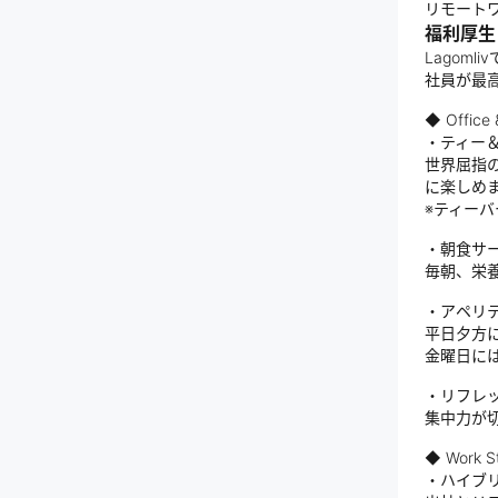
リモート
福利厚生
Lagom
社員が最
◆ Offic
・ティー
世界屈指
に楽しめ
※ティー
・朝食サー
毎朝、栄
・アペリテ
平日夕方
金曜日に
・リフレ
集中力が
◆ Work St
・ハイブ