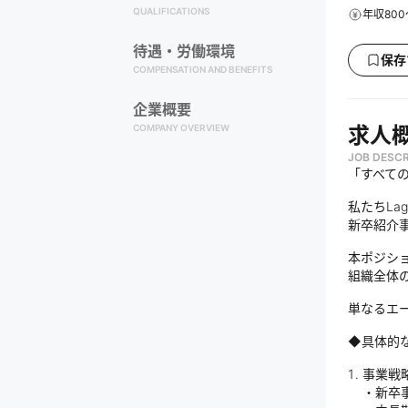
QUALIFICATIONS
年収800
待遇・労働環境
保存
COMPENSATION AND BENEFITS
企業概要
COMPANY OVERVIEW
求人
JOB DESCR
「すべて
私たちLa
新卒紹介
本ポジシ
組織全体
単なるエ
◆具体的
事業戦
・新卒