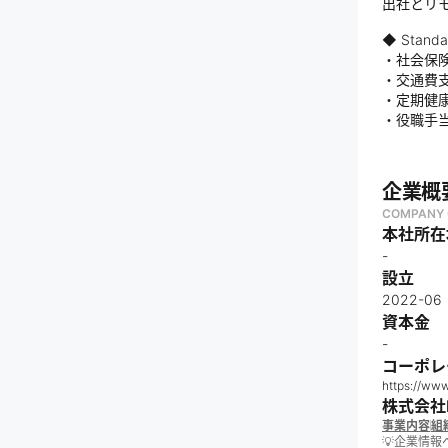
出社とリ
◆ Standar
・社会保
・交通費
・定期健
・役職手
企業概
COMPANY 
本社所在
-
設立
2022-06
資本金
-
コーポレ
https://www
株式会社L
事業内容
組
💡企業情