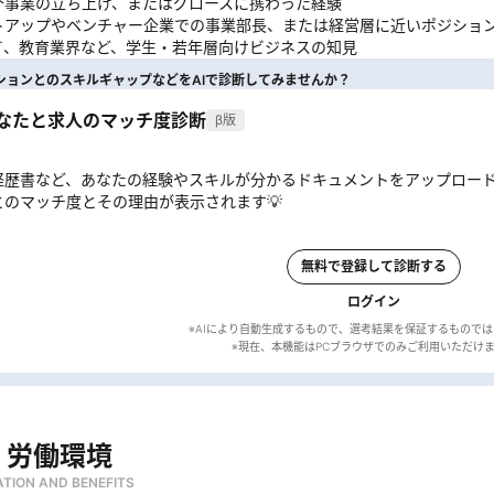
介事業の立ち上げ、またはグロースに携わった経験
トアップやベンチャー企業での事業部長、または経営層に近いポジショ
IT、教育業界など、学生・若年層向けビジネスの知見
ションとのスキルギャップなどをAIで診断してみませんか？
あなたと求人のマッチ度診断
β版
経歴書など、あなたの経験やスキルが分かるドキュメントをアップロー
とのマッチ度とその理由が表示されます💡
無料で登録して診断する
ログイン
※AIにより自動生成するもので、選考結果を保証するもので
・労働環境
TION AND BENEFITS