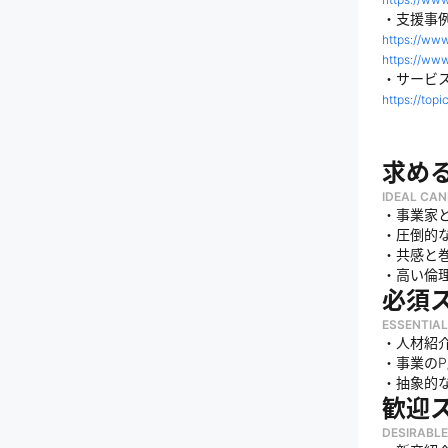
・支援事
https://ww
https://ww
・サービ
https://to
求め
IDEAL CAN
・事業家
・圧倒的
・共感と
・高い倫
必須
ESSENTIAL
・人材紹
・事業の
・抽象的
歓迎
DESIRABLE