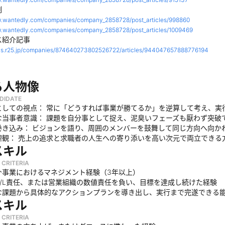
例
w.wantedly.com/companies/company_2858728/post_articles/998860
w.wantedly.com/companies/company_2858728/post_articles/1009469
ス紹介記事
pics.r25.jp/companies/874640273802526722/articles/944047657888776194
る人物像
DIDATE
としての視点： 常に「どうすれば事業が勝てるか」を逆算して考え、実
な当事者意識： 課題を自分事として捉え、泥臭いフェーズも厭わず突破
巻き込み： ビジョンを語り、周囲のメンバーを鼓舞して同じ方向へ向か
理観： 売上の追求と求職者の人生への寄り添いを高い次元で両立できる
スキル
 CRITERIA
介事業におけるマネジメント経験（3年以上）
P/L責任、または営業組織の数値責任を負い、目標を達成し続けた経験
な課題から具体的なアクションプランを導き出し、実行まで完遂できる
スキル
 CRITERIA