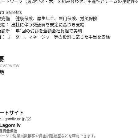
モートワーク（週2回/火・木）を組み合わせ、生産性とチームの連動性
d Benefits
険完備： 健康保険、厚生年金、雇用保険、労災保険
支給： 出社に伴う交通費を規定に基づき支給
康診断： 年1回の受診を全額会社負担で実施
当： リーダー、マネージャー等の役割に応じた手当を支給
要
OVERVIEW
地
ートサイト
.lagomliv.co.jp/
agomliv
織
資金調達
報ページで従業員数推移や資金調達履歴などを確認できます。