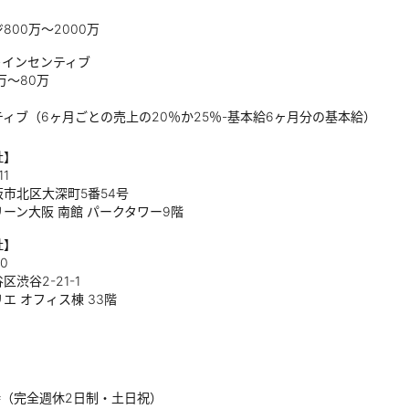
800万〜2000万
＋インセンティブ
万〜80万
ィブ（6ヶ月ごとの売上の20％か25％-基本給6ヶ月分の基本給）
社】
11
市北区大深町5番54号
ーン大阪 南館 パークタワー9階
社】
10
渋谷2-21-1
エ オフィス棟 33階
9時（完全週休2日制・土日祝）