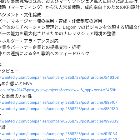
期的な事業戦略の立案、およびマーケットシェア拡大に向けた施策実行
戦略（マーケティング）から法人営業戦略、成約率向上のためのKPI設計
ネジメント・文化醸成
バー、マネージャー陣の採用・育成・評価制度の運用
ム全体のモチベーション管理と、Lagomlivのビジョンを体現する組織文
バーの能力を最大化させるためのナレッジシェア環境の整備
クホルダー・アライアンス対応
企業やパートナー企業との提携交渉・折衝
陣との連携による全社戦略へのフィードバック
事
ンタビュー
w.wantedly.com/companies/company_2858728/post_articles/546308
めた想いとMVV
iro.co.jp/?p=2147&post_type=projects&preview=1&_ppp=bee4c2459b
ンと事業の方向性
w.wantedly.com/companies/company_2858728/post_articles/889107
w.wantedly.com/companies/company_2858728/post_articles/889130
ー
w.wantedly.com/companies/company_2858728/post_articles/999839
ア論
w.wantedly.com/companies/company_2858728/post_articles/915134
w.wantedly.com/companies/company_2858728/post_articles/915137