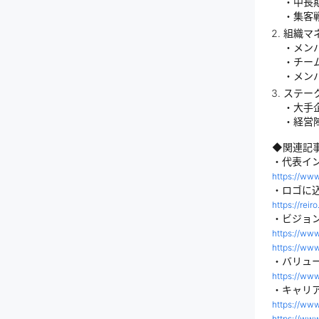
・中長
・集客
組織マ
・メン
・チー
・メン
ステー
・大手
・経営
◆関連記
・代表イ
https://ww
・ロゴに込
https://re
・ビジョ
https://ww
https://ww
・バリュ
https://ww
・キャリ
https://ww
https://ww