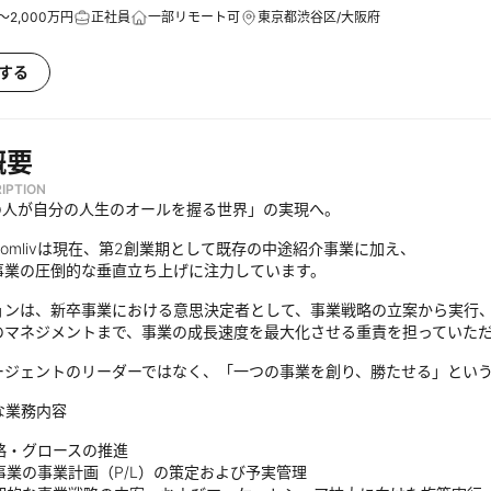
～2,000万円
正社員
一部リモート可
東京都渋谷区/大阪府
する
概要
IPTION
の人が自分の人生のオールを握る世界」の実現へ。
gomlivは現在、第2創業期として既存の中途紹介事業に加え、
事業の圧倒的な垂直立ち上げに注力しています。
ョンは、新卒事業における意思決定者として、事業戦略の立案から実行
のマネジメントまで、事業の成長速度を最大化させる重責を担っていた
ージェントのリーダーではなく、「一つの事業を創り、勝たせる」とい
な業務内容
略・グロースの推進
事業の事業計画（P/L）の策定および予実管理