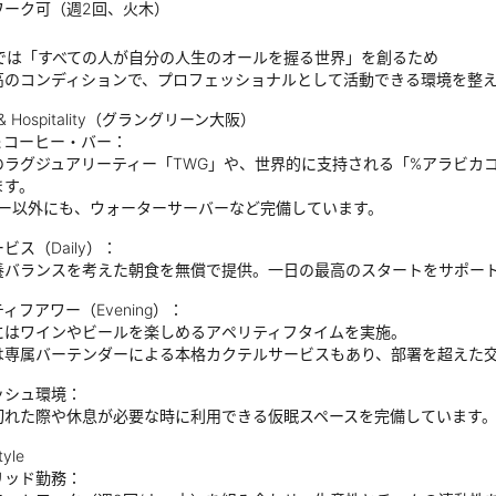
ワーク可（週2回、火木）
livでは「すべての人が自分の人生のオールを握る世界」を創るため
高のコンディションで、プロフェッショナルとして活動できる環境を整
e & Hospitality（グラングリーン大阪）
＆コーヒー・バー：
のラグジュアリーティー「TWG」や、世界的に支持される「%アラビカ
ます。
バー以外にも、ウォーターサーバーなど完備しています。
ビス（Daily）：
養バランスを考えた朝食を無償で提供。一日の最高のスタートをサポー
ィフアワー（Evening）：
にはワインやビールを楽しめるアペリティフタイムを実施。
は専属バーテンダーによる本格カクテルサービスもあり、部署を超えた
ッシュ環境：
切れた際や休息が必要な時に利用できる仮眠スペースを完備しています
yle
リッド勤務：