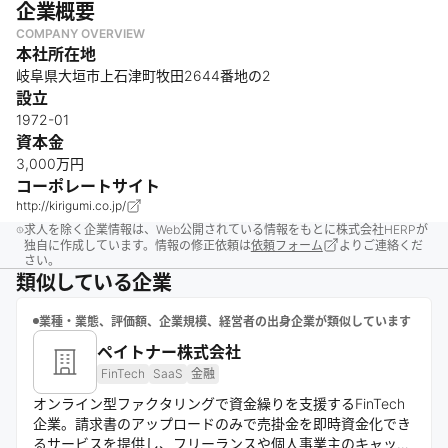
企業概要
COMPANY OVERVIEW
本社所在地
岐阜県大垣市上石津町牧田2644番地の2
設立
1972-01
資本金
3,000万円
コーポレートサイト
http://kirigumi.co.jp/
求人を除く企業情報は、Web公開されている情報をもとに株式会社HERPが
独自に作成しています。情報の修正依頼は
依頼フォーム
よりご連絡くだ
さい。
類似している企業
業種・業態、評価額、企業規模、経営者の出身企業が類似しています
ペイトナー株式会社
FinTech
SaaS
金融
オンライン型ファクタリングで資金繰りを支援するFinTech
企業。請求書のアップロードのみで売掛金を即時資金化でき
るサービスを提供し、フリーランスや個人事業主のキャッシ