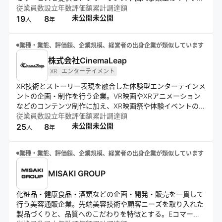
ュフロー改善を実現。テクノロジーにより金融プロセスを効
従業員数
設立年数
評価額
累計調達額
率化し、挑戦しやすいお金の仕組みづくりを推進する。
未公開
未公開
19
8
人
年
業種・業態、評価額、企業規模、経営者の出身企業が類似しています
株式会社CinemaLeap
XR
エンターテイメント
XR技術とストーリー表現を融合した体験型エンターテインメ
ントの企画・制作を行う企業。VR映画やXRアニメーション
などのコンテンツ制作に加え、XR映画祭や体験イベントの企
画運営も展開。映像とテクノロジーを組み合わせた新しいエ
従業員数
設立年数
評価額
累計調達額
ンターテインメント文化の創出に取り組む。
未公開
未公開
25
8
人
年
業種・業態、評価額、企業規模、経営者の出身企業が類似しています
MISAKI GROUP
化粧品・健康食品・酒類などの企画・開発・販売を一貫して
行う美容通販企業。先端美容技術や顧客ニーズを取り入れた
製品づくりと、品質へのこだわりを特徴とする。Eコマース