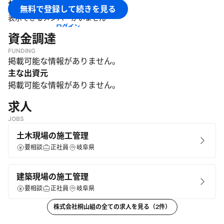
・
建築工事業
株式会社桐山組
のメンバー
無料で登録して続きを見る
・
とび・土工工事業
表示できるメンバーがいません
・
管工事業
ログイン
資金調達
・
舗装工事業
・
水道施設工事業
FUNDING
掲載可能な情報がありません。
・
鋼構造物工事業
主な出資元
・
塗装工事業
掲載可能な情報がありません。
・
内装仕上工事業
・
解体工事業
求人
・
建築設計業務
JOBS
土木現場の施工管理
要相談
正社員
岐阜県
建築現場の施工管理
要相談
正社員
岐阜県
株式会社桐山組
の全ての求人を見る（
2
件）