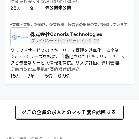
を中心に展開し、オンラインショップによる直接販売と定期
従業員数
設立年数
評価額
累計調達額
購入型のサービスを通じて、顧客の美と健康の願望実現を目
未公開
未公開
25
19
人
年
指す。
業種・業態、評価額、企業規模、経営者の出身企業が類似しています
株式会社Conoris Technologies
プライバシー・セキュリティ
SaaS
DX
クラウドサービスのセキュリティ管理を効率化する企業。
Conorisシリーズを核に、自動化されたセキュリティチェッ
クと豊富なサービス情報を提供。リスク評価、運用管理、外
部委託先管理の支援も行い、顧客のDX推進とガバナンス強
従業員数
設立年数
評価額
累計調達額
化に貢献する。
15
7
5
0.9
人
年
億
億
この企業の求人とのマッチ度を診断する