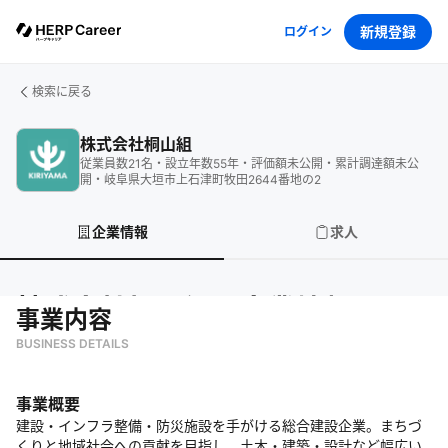
新規登録
ログイン
検索に戻る
株式会社桐山組
従業員数
21
名
・
設立年数
55
年
・
評価額
未公開
・
累計調達額
未公
開
・
岐阜県大垣市上石津町牧田2644番地の2
企業情報
求人
株式会社桐山組
の企業情報
事業内容
BUSINESS DETAILS
事業概要
建設・インフラ整備・防災施設を手がける総合建設企業。まちづ
くりと地域社会への貢献を目指し、土木・建築・設計など幅広い