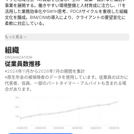
事業を展開する。働きやすい環境整備と人材育成に注力し、ITを
活用した業務効率化や5W1H思考、PDCAサイクルを重視した組織
文化を醸成。BIM/CIMの導入により、クライアントの要望変化に
柔軟に対応している。
事業領域
もっと見る
・
組織
建設業界
・
インフラ整備業界
ORGANIZATION
・
防災施設業界
従業員数推移
なぜやっているのか
※
2024年11月
から
2026年7月
の期間を集計
※厚生年金の被保険者のデータを使用しています。従業員のほかに
・
まちの未来をつくるため
代表者、役員、一部のパートタイマー・アルバイトも含まれる場
・
人々の暮らしを長期的に支えるため
合があります。
・
地域社会に貢献するため
・
社員とその家族の幸せのため
何をしているのか
・
総合建設業
・
土木工事業