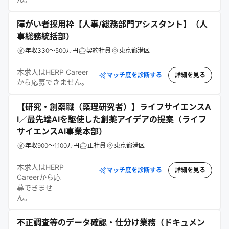
障がい者採用枠【人事/総務部門アシスタント】（人
事総務統括部）
年収330～500万円
契約社員
東京都港区
本求人はHERP Career
マッチ度を診断する
詳細を見る
から応募できません。
【研究・創薬職（薬理研究者）】ライフサイエンスA
I／最先端AIを駆使した創薬アイデアの提案（ライフ
サイエンスAI事業本部）
年収900～1,100万円
正社員
東京都港区
本求人はHERP
マッチ度を診断する
詳細を見る
Careerから応
募できませ
ん。
不正調査等のデータ確認・仕分け業務（ドキュメン