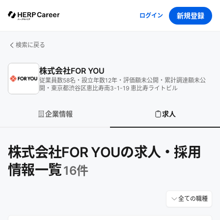
新規登録
ログイン
検索に戻る
株式会社FOR YOU
従業員数
58
名
・
設立年数
12
年
・
評価額
未公開
・
累計調達額
未公
開
・
東京都渋谷区恵比寿南3-1-19 恵比寿ライトビル
企業情報
求人
株式会社FOR YOUの求人・採用
情報一覧
16
件
全ての職種