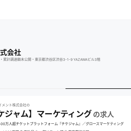
式会社
・
累計調達額
未公開
・
東京都渋谷区渋谷3-1-9 YAZAWAビル3階
ント株式会社
の求人一覧
エンターテイメント株式会社の【チケジャム】マーケテ
イメント株式会社
の
ケジャム】マーケティング
の求人
400万人超チケットプラットフォーム『チケジャム』／グロースマーケティング