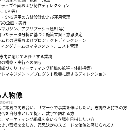
イティブ企画および制作ディレクション
、LP 等）
ア・SNS運用の方針設計および運用管理
策の企画・実行
マガジン、アプリプッシュ通知 等）
を用いたデータ分析に基づく施策立案・意思決定
ームとの連携およびプロジェクトディレクション
ティングチームのマネジメント、コスト管理
・志向に応じてお任せする業務
略の構築・実行への関与
組織づくり（マーケティング組織の拡張・体制構築）
クトマネジメント／プロダクト改善に関するディレクション
る人物像
DIDATE
長に本気で向き合い、「マーケで事業を伸ばしたい」志向をお持ちの方
成否を自分事として捉え、数字で語れる方
に、マーケティング組織を率いる立場を目指したい方
大きい環境を楽しみ、意思決定のスピードを価値と感じられる方