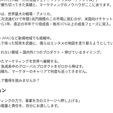
で勝ち切ってきた実績と、マーケティングのノウハウがここにあります。
つは、世界最大の戦場・アメリカ。
次流通だけで年間2兆円規模のこの市場に挑むのが、米国向けチケットマー
から3年、直近の半年で10倍成長・毎月30%以上の成長フェーズに突入
・APACなど新規地域でも挑戦中。
ムで培った知見を武器に、僕らはエンタメの地図を塗り替えようとして
されない領域 × 国内外2つのプロダクト × 伸びているタイミング。
いたマーケティングを世界へ展開する。
、急成長中のグローバルプロダクトをゼロから伸ばす。
挑戦も、マーケターのキャリアで何度も巡ってきません。
ェア獲得を挑みませんか？
ョン
ティングの力で、事業を次のステージへ押し上げる」
の裁量と責任を、存分にお渡しします。