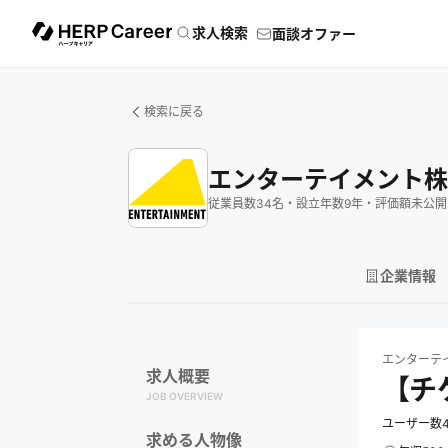
求人検索
面談オファー
検索に戻る
エンターテイメント株
従業員数
34
名
・
設立年数
9
年
・
評価額
未公開
企業情報
エンターテイメ
エンターテ
求人概要
【チ
JOB OVERVIEW
ユーザー数
求める人物像