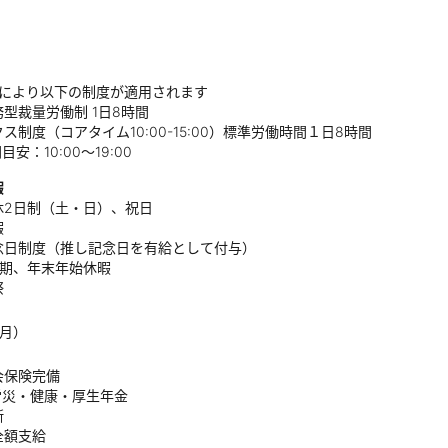
ドにより以下の制度が適用されます
型裁量労働制 1日8時間
ス制度（コアタイム10:00-15:00）標準労働時間１日8時間
目安：10:00〜19:00
暇
休2⽇制（⼟・⽇）、祝⽇
暇
念日制度（推し記念日を有給として付与）
夏期、年末年始休暇
祭
ヶ月）
会保険完備
労災・健康・厚⽣年⾦
断
全額支給