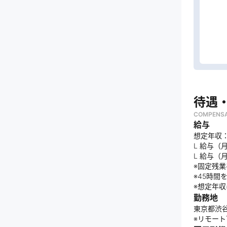
待遇
COMPENSA
給与
想定年収：
L 給与（月
L 給与（
※固定残
※45時
※想定年
勤務地
東京都渋
※リモート