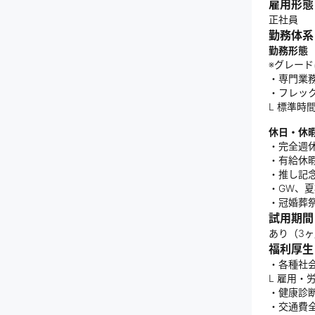
雇用形態
正社員
勤務体系
勤務形態
※グレー
・専門業務
・フレック
L 標準時間
休日・休
・完全週
・有給休
・推し記
・GW、
・冠婚葬
試用期間
あり（3
福利厚生
・各種社
L 雇⽤・
・健康診
・交通費