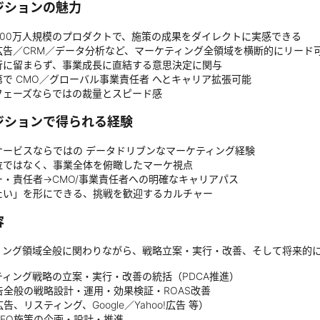
ジションの魅力
400万人規模のプロダクトで、施策の成果をダイレクトに実感できる
／広告／CRM／データ分析など、マーケティング全領域を横断的にリード
行に留まらず、事業成長に直結する意思決定に関与
で CMO／グローバル事業責任者 へとキャリア拡張可能
フェーズならではの裁量とスピード感
ジションで得られる経験
サービスならではの データドリブンなマーケティング経験
位ではなく、事業全体を俯瞰したマーケ視点
ー・責任者→CMO/事業責任者への明確なキャリアパス
たい」を形にできる、挑戦を歓迎するカルチャー
容
ィング領域全般に関わりながら、戦略立案・実行・改善、そして将来的
ティング戦略の立案・実行・改善の統括（PDCA推進）
告全般の戦略設計・運用・効果検証・ROAS改善
告、リスティング、Google／Yahoo!広告 等）
SEO施策の企画・設計・推進