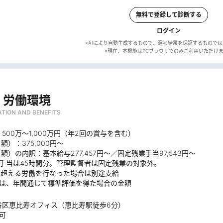
無料で登録して診断する
ログイン
※AIにより自動生成するもので、選考結果を保証するもので
・労働環境
TION AND BENEFITS
500万～1,000万円（年2回の賞与を含む）
額）：375,000円〜
月額）の内訳：基本給与277,457円〜／固定残業手当97,543円〜
業手当は45時間分。管理監督者は固定残業の対象外。
間を超える労働を行なった場合は別途支給
収は、年間通じて標準評価を得た場合の金額
谷区恵比寿オフィス（恵比寿駅徒歩6分）
可