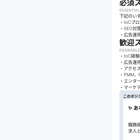
必須
ESSENTIAL
下記のい
・toC
・SEO対
・広告運
歓迎
DESIRABLE
・toC経
・広告運用
・アクセ
・PMM、
・エンタ
・マーケ
このポジ
✨ 
職務
求人