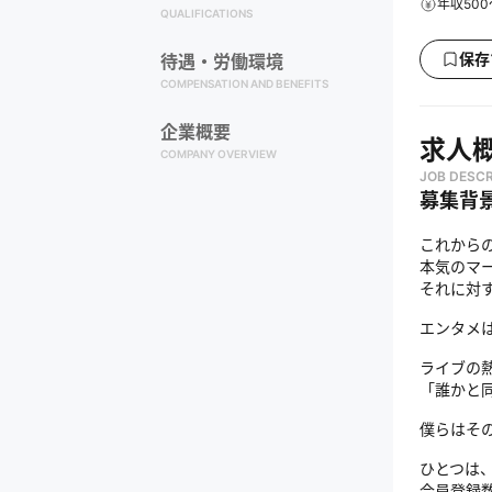
年収500
QUALIFICATIONS
保存
待遇・労働環境
COMPENSATION AND BENEFITS
企業概要
求人
COMPANY OVERVIEW
JOB DESCR
募集背
これから
本気のマ
それに対
エンタメは
ライブの
「誰かと
僕らはそ
ひとつは
会員登録