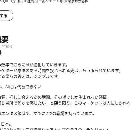
～1,000万円
正社員
一部リモート可
東京都渋谷区
する
概要
IPTION
景
の数年でさらにAIが進化していきます。
ーケターが意味のある時間を投じられる先は、もう限られています。
する僕らの答えは、シンプルです。
、AIには代替できない
熱狂、推しに会えるあの瞬間、その場でしか生まれない感情。
同じ場所で何かを感じたい」と願う限り、このマーケットは人にしか作
のエンタメ領域で、すでに2つの戦場を持っています。
、日本。
数400万人超・二次流通シェアトップクラスの「チケジャム」。