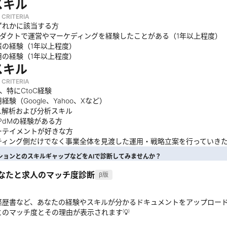
スキル
 CRITERIA
ずれかに該当する方
プロダクトで運営やマーケディングを経験したことがある（1年以上程度）
策の経験（1年以上程度）
用の経験（1年以上程度）
スキル
 CRITERIA
験、特にCtoC経験
経験（Google、Yahoo、Xなど）
ス解析および分析スキル
PdMの経験がある方
ーテイメントが好きな方
ティング側だけでなく事業全体を見渡した運用・戦略立案を行っていき
ションとのスキルギャップなどをAIで診断してみませんか？
あなたと求人のマッチ度診断
β版
経歴書など、あなたの経験やスキルが分かるドキュメントをアップロー
とのマッチ度とその理由が表示されます💡