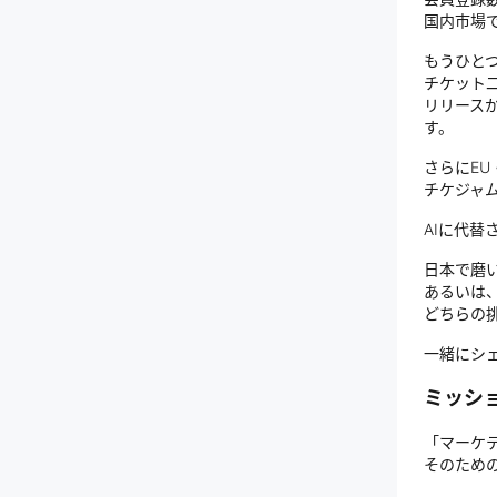
国内市場
もうひと
チケット二
リリース
す。
さらにEU
チケジャ
AIに代替
日本で磨
あるいは
どちらの
一緒にシ
ミッシ
「マーケ
そのため