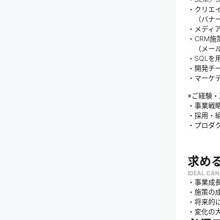
・クリエ
（バナー
・メディ
・CRM施
（メール
・SQL
・開発チ
・マーケ
※ご経験
・事業戦
・採用・
・プロダ
求め
IDEAL CAN
・事業成
・施策の
・将来的
・変化の