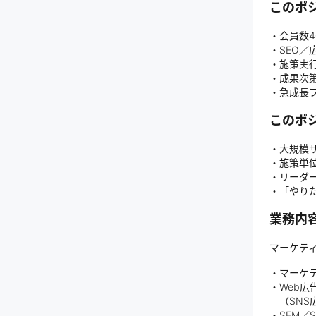
このポ
・会員数
・SEO
・施策実
・成果次第
・急成長
このポ
・大規模
・施策単
・リーダ
・「やり
業務内
マーケテ
・マーケ
・Web広
（SNS広
・SEM／