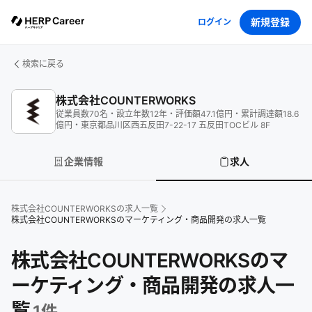
新規登録
ログイン
検索に戻る
株式会社COUNTERWORKS
従業員数
70
名
・
設立年数
12
年
・
評価額
47.1
億円
・
累計調達額
18.6
億円
・
東京都品川区西五反田7-22-17 五反田TOCビル 8F
企業情報
求人
株式会社COUNTERWORKS
の求人一覧
株式会社COUNTERWORKSのマーケティング・商品開発の求人一覧
株式会社COUNTERWORKSのマ
ーケティング・商品開発の求人一
覧
1
件