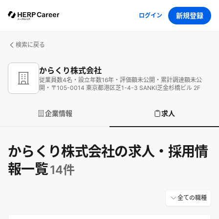
新規登録
ログイン
検索に戻る
からくり株式会社
従業員数
4
名
・
設立年数
16
年
・
評価額
未公開
・
累計調達額
未公
開
・
〒105-0014 東京都港区芝1-4-3 SANKI芝金杉橋ビル 2F
企業情報
求人
からくり株式会社の求人・採用情
報一覧
14
件
全ての職種