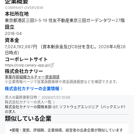
企業概要
COMPANY OVERVIEW
本社所在地
東京都港区三田3-5-19 住友不動産東京三田ガーデンタワー27階
設立
2018-04
資本金
7,024,192,687円 （資本剰余金及びCB分を含む。2026年4月28
日時点）
コーポレートサイト
https://corp.canary-app.jp/
株式会社カナリー
事業内容
組織
カルチャー
資金調達
💡企業情報ページで従業員数推移や資金調達履歴などを確認できます。
株式会社カナリー
の企業情報
求人の最終更新日時：
2026/07/31 10:09
株式会社カナリー
の求人一覧
株式会社カナリーの開発本部-07. ソフトウェアエンジニア（バックエンド）
の求人
類似している企業
業種・業態、評価額、企業規模、経営者の出身企業が類似しています