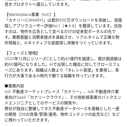
見をプロダクトへ還元していきます。
【Marketplace事業（toC）】
「カナリー(CANARY)」は累計650万ダウンロードを突破し、部屋
探しアプリでユーザー評価No.1（★4.8）を獲得しています。目指
すのは、物件を広告として並べるだけの従来型ポータルの先で
す。業務基盤と消費者接点を直結させ、リアルタイムで正確な物
件情報と、AIネイティブな部屋探し体験をつくっていきます。
【フェーズと環境】
2025年12月にシリーズCとして約40億円を調達し、累計調達額は
約80億円になりました。AIで出現した機会に対してグロースフェ
ーズにあります。組織は人数より「タレント密度」を重視し、実
行力が大事であるAI時代で勝てる組織を作っていきます。
■業務内容
toC 不動産マーケットプレイス「カナリー」、toB 不動産仲介業
者向けSaaS「カナリークラウド」、その他新規事業のバックエン
ドエンジニアとしてのサービスの開発や、
弊社が独自に整備してきた不動産データベースを基軸とした一連
の開発（DBの改善/管理/運用、物件コンテンツの拡充など）など
に携わっていただきます。