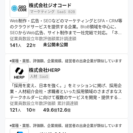
株式会社ジオコード
マーケティング
SaaS
B2B
Web制作・広告・SEOなどのマーケティングとSFA・CRM等
のクラウドサービスを提供する企業。BtoB領域を中心に、
SEOからWeb広告、サイト制作まで一社完結で対応。「ネク
ストSFA」や「ネクストICカード」など自社開発のクラウド
従業員数
設立年数
評価額
累計調達額
ツールも展開。東京と大阪を拠点に、多くの企業と継続取引
未公開
未公開
141
22
人
年
を行い、成長を続けている。
業種・業態、評価額、企業規模、経営者の出身企業が類似しています
株式会社HERP
人材
SaaS
「採用を変え、日本を強く。」をミッションに掲げ、採用企
業・人材紹介会社・求職者といった採用領域のさまざまなス
テークホルダーに向けて複数のサービスを開発・提供する
HRTech企業。採用管理システム「HERP Hire」やリファレ
従業員数
設立年数
評価額
累計調達額
ンスチェックツール「HERP Trust」、人材紹介システム「ジ
121
10
49.6
12.6
人
年
億
億
ョブミル」などの提供を通じて、企業と人材の最適なマッチ
ングの実現を目指している。
業種・業態、評価額、企業規模、経営者の出身企業が類似しています