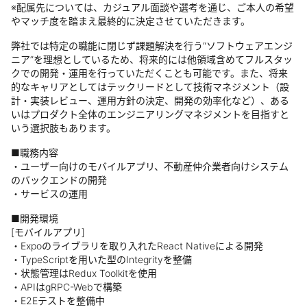
※配属先については、カジュアル面談や選考を通じ、ご本人の希望
やマッチ度を踏まえ最終的に決定させていただきます。
弊社では特定の職能に閉じず課題解決を行う“ソフトウェアエンジ
ニア”を理想としているため、将来的には他領域含めてフルスタッ
クでの開発・運用を行っていただくことも可能です。また、将来
的なキャリアとしてはテックリードとして技術マネジメント（設
計・実装レビュー、運用方針の決定、開発の効率化など）、ある
いはプロダクト全体のエンジニアリングマネジメントを目指すと
いう選択肢もあります。
■職務内容
・ユーザー向けのモバイルアプリ、不動産仲介業者向けシステム
のバックエンドの開発
・サービスの運用
■開発環境
[モバイルアプリ]
・Expoのライブラリを取り入れたReact Nativeによる開発
・TypeScriptを用いた型のIntegrityを整備
・状態管理はRedux Toolkitを使用
・APIはgRPC-Webで構築
・E2Eテストを整備中