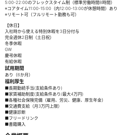
5:00-22:00のフレックスタイム制（標準労働時間8時間）
※コアタイム11:00-15:00（内12:00-13:00が休憩時間）あり
※リモート可（フルリモート勤務も可）
【休日】
入社時から使える特別休暇を3日分付与
完全週休2日制（土日祝）
冬季休暇
GW
慶弔休暇
有給休暇
試用期間
あり（6か月）
福利厚生
■長期勤続手当(支給条件あり)
■家賃補助制度(支給条件あり/最大4万円)
■各種社会保険完備（雇用、労災、健康、厚生年金）
■交通費支給（月3万円上限）
■健康診断
■フリードリンク
■書籍購入