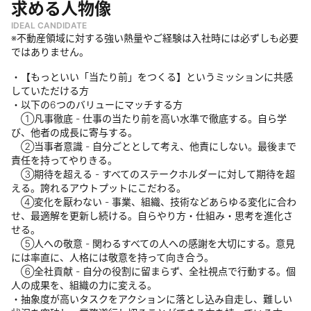
求める人物像
IDEAL CANDIDATE
※不動産領域に対する強い熱量やご経験は入社時には必ずしも必要
ではありません。
・【もっといい「当たり前」をつくる】というミッションに共感
していただける方
・以下の6つのバリューにマッチする方
①凡事徹底 - 仕事の当たり前を高い水準で徹底する。自ら学
び、他者の成長に寄与する。
②当事者意識 - 自分ごととして考え、他責にしない。最後まで
責任を持ってやりきる。
③期待を超える - すべてのステークホルダーに対して期待を超
える。誇れるアウトプットにこだわる。
④変化を厭わない - 事業、組織、技術などあらゆる変化に合わ
せ、最適解を更新し続ける。自らやり方・仕組み・思考を進化さ
せる。
⑤人への敬意 - 関わるすべての人への感謝を大切にする。意見
には率直に、人格には敬意を持って向き合う。
⑥全社貢献 - 自分の役割に留まらず、全社視点で行動する。個
人の成果を、組織の力に変える。
・抽象度が高いタスクをアクションに落とし込み自走し、難しい