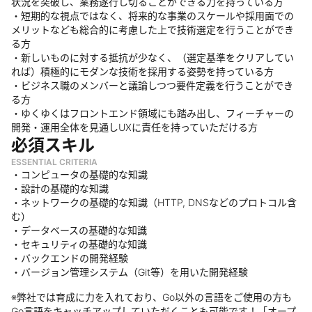
状況を突破し、業務遂行し切ることができる力を持っている方
・短期的な視点ではなく、将来的な事業のスケールや採用面での
メリットなども総合的に考慮した上で技術選定を行うことができ
る方
・新しいものに対する抵抗が少なく、（選定基準をクリアしてい
れば）積極的にモダンな技術を採用する姿勢を持っている方
・ビジネス職のメンバーと議論しつつ要件定義を行うことができ
る方
・ゆくゆくはフロントエンド領域にも踏み出し、フィーチャーの
開発・運用全体を見通しUXに責任を持っていただける方
必須スキル
ESSENTIAL CRITERIA
・コンピュータの基礎的な知識
・設計の基礎的な知識
・ネットワークの基礎的な知識（HTTP, DNSなどのプロトコル含
む）
・データベースの基礎的な知識
・セキュリティの基礎的な知識
・バックエンドの開発経験
・バージョン管理システム（Git等）を用いた開発経験
※弊社では育成に力を入れており、Go以外の言語をご使用の方も
Go言語をキャッチアップしていただくことも可能です！「オープ