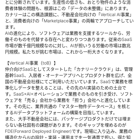
とに分断されています。生産性の低さも、おとり物件のような消
費者体験の問題も、根源はこの「データの未整備」にあります。
カナリーはこの構造課題に、不動産会社向けの「Vertical AI事業」
と、消費者向けの「Marketplace事業」の両輪でアプローチしてい
ます。
AIの進化により、ソフトウェアは業務を支援するツールから、労
働そのものを代替する存在へと変わりつつあります。従来のSaaS
市場が数千億円規模なのに対し、AIが担いうる労働の市場は数兆
円規模。私たちが挑む市場は、これから一桁大きくなります。
【Vertical AI事業（toB）】
仲介向けSaaSとしてスタートした「カナリークラウド」は、管理
基幹SaaS、入居者・オーナーアプリへとプロダクト群を広げ、全
国の不動産会社様にてご利用いただいています。SaaSで業務を標
準化しデータを整えることは、その先のAI実装のための土台で
す。SaaS×AI×オペレーションで業務そのものを引き受け、ソフト
ウェアを「売る」会社から業務を「担う」会社へと進化していま
す。その先に、業界共通の「マスター物件データベース」を核と
するAIデータプラットフォームの構築を目指しています。
また、大手不動産会社には、パッケージプロダクトだけでは埋ま
らない各社固有の課題があります。そのギャップを埋めるのが
FDE(Forward Deployed Engineer)です。現場に入り込み、業務の
構造化からAIの設計・実装・運用までを一気通貫で担い、得た知