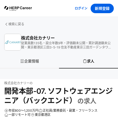
新規登録
ログイン
検索に戻る
株式会社カナリー
従業員数
135
名
・
設立年数
9
年
・
評価額
未公開
・
累計調達額
未公
開
・
東京都港区三田3-5-19 住友不動産東京三田ガーデンタワー
27階
企業情報
求人
株式会社カナリー
の
開発本部-07. ソフトウェアエンジ
ニア（バックエンド）
の求人
年収800～1,200万円
正社員/業務委託・副業・フリーランス
一部リモート可
東京都港区