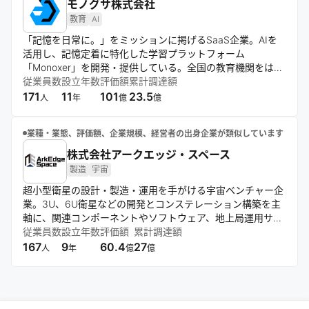
モノグサ株式会社
教育
AI
「記憶を日常に。」をミッションに掲げるSaaS企業。AIを
活用し、記憶定着に特化した学習プラットフォーム
「Monoxer」を開発・提供している。全国の教育機関をはじ
め、大手企業へも広く展開しており、記憶を切り口とした個
従業員数
設立年数
評価額
累計調達額
人のエンパワーメントと記憶データの可視化・活用が強みの
171
11
101
23.5
人
年
億
億
テックカンパニー。
業種・業態、評価額、企業規模、経営者の出身企業が類似しています
株式会社アークエッジ・スペース
製造
宇宙
超小型衛星の設計・製造・運用を手がける宇宙ベンチャー企
業。3U、6U衛星などの開発とコンステレーション構築を主
軸に、関連コンポーネントやソフトウェア、地上局運用サー
ビスも提供。研究機関との連携や公的機関のプロジェクトへ
従業員数
設立年数
評価額
累計調達額
の参画を通じ、宇宙ビジネスの民主化と深宇宙探査の実現を
167
9
60.4
27
人
年
億
億
目指す。