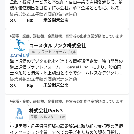
金融・投資サービスと不動産・宿泊事業の開発を通じて、多
様な価値創出を目指す持株会社。傘下企業とともに、地域資
産の創造や投資機会の拡大を推進し、持続可能な成長につな
従業員数
設立年数
評価額
累計調達額
げる。
未公開
未公開
3
6
人
年
業種・業態、評価額、企業規模、経営者の出身企業が類似しています
コースタルリンク株式会社
DX
プラットフォーム
海洋
海上通信のデジタル化を推進する情報通信企業。独自開発の
海上通信プラットフォーム「Coastal Link」により、船舶同
士や船舶と港湾・地上施設との間でシームレスなデジタル通
信環境を実現し、事故の未然防止や迅速な情報共有を支援す
従業員数
設立年数
評価額
累計調達額
る。VDES（次世代海上デジタル通信規格）対応のインフラ
未公開
未公開
3
6
人
年
や関連デバイスを通じ、海洋域のDX（デジタル・トランス
フォーメーション）を推進。海運・漁業・港湾管理など海洋
業種・業態、評価額、企業規模、経営者の出身企業が類似しています
の通信ニーズが高い領域を対象に、安定した通信基盤の提供
とサービスの海外展開にも取り組む。「すべての海上通信を
株式会社Peds3
ひとつに」というビジョンのもと、海洋の安全・効率・持続
医療
ヘルスケア
DX
可能性の向上に貢献する。
小児医療・母子保健領域の課題解決に取り組む実行型の医療
イノベーション企業。すべての子どもたちの笑顔を目指し、