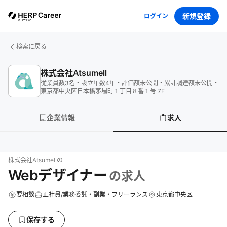
新規登録
ログイン
検索に戻る
株式会社Atsumell
従業員数
3
名
・
設立年数
4
年
・
評価額
未公開
・
累計調達額
未公開
・
東京都中央区日本橋茅場町１丁目８番１号 7F
企業情報
求人
株式会社Atsumell
の
Webデザイナー
の求人
要相談
正社員/業務委託・副業・フリーランス
東京都中央区
保存する