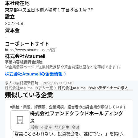
本社所在地
東京都中央区日本橋茅場町１丁目８番１号 7F
設立
2022-09
資本金
-
コーポレートサイト
https://www.atsumell.com/
株式会社Atsumell
事業内容
組織
資金調達
💡企業情報ページで従業員数推移や資金調達履歴などを確認できます。
株式会社Atsumell
の企業情報
求人の最終更新日時：
2026/07/10 10:40
株式会社Atsumell
の求人一覧
株式会社AtsumellのWebデザイナーの求人
類似している企業
業種・業態、評価額、企業規模、経営者の出身企業が類似しています
株式会社ファンドクラウドホールディング
ス
投資
不動産
地方創生
金融
「常識にとらわれない、投資機会を、誰にでも。」を掲げ、