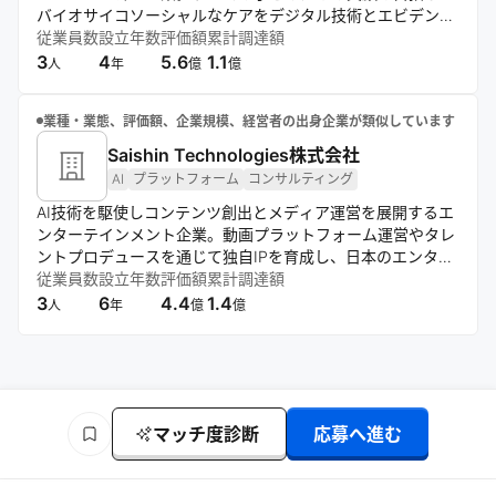
バイオサイコソーシャルなケアをデジタル技術とエビデンス
で社会実装する“こどもDoTank”として活動。治療用アプリの
従業員数
設立年数
評価額
累計調達額
研究開発と医療機関へのデジタル支援の2軸で事業を展開
3
4
5.6
1.1
人
年
億
億
し、オンラインとオフラインを融合した新たな小児医療の形
を創造。医療の質と可能性を高めるエビデンス創出を目指
業種・業態、評価額、企業規模、経営者の出身企業が類似しています
す。
Saishin Technologies株式会社
AI
プラットフォーム
コンサルティング
AI技術を駆使しコンテンツ創出とメディア運営を展開するエ
ンターテインメント企業。動画プラットフォーム運営やタレ
ントプロデュースを通じて独自IPを育成し、日本のエンター
テインメントを世界市場へ発信することを志向する。
従業員数
設立年数
評価額
累計調達額
3
6
4.4
1.4
人
年
億
億
マッチ度診断
応募へ進む