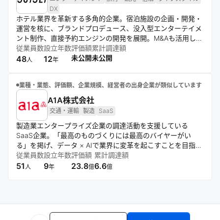
DX
ホテル業界を革新する多角的企業。宿泊施設の企画・開発・
運営を核に、ブランドプロデュース、没入型エンターテイメ
ント制作、直接予約エンジンの開発を展開。M&Aも活用し、
ライフスタイルと観光に新たな選択肢を提案。CHILLNNな
従業員数
設立年数
評価額
累計調達額
どの自社サービスで業界のデジタル化も推進する。
未公開
未公開
48
12
人
年
業種・業態、評価額、企業規模、経営者の出身企業が類似しています
A1A株式会社
交通・運輸
製造
SaaS
製造業エンタープライズ企業の調達活動を支援している
SaaS企業。「最高のものづくりには最高のバイヤーがい
る」を掲げ、データ × AIで業界に変革を起こすことを目指し
ています。提供サービスである「UPCYCLE」は自動車業界
従業員数
設立年数
評価額
累計調達額
を中心に導入が進み、ローンチ1年で自動車メーカーやTier1
51
9
23.8
6.6
人
年
億
億
大手企業へ導入。近年、AIとPR・マーケティングに力をいれ
ている。