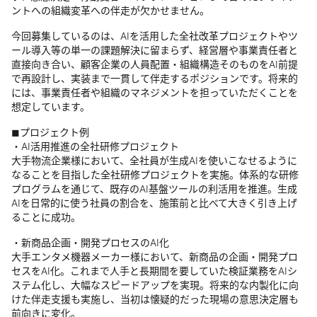
ントへの組織変革への伴走が欠かせません。
今回募集しているのは、AIを活用した全社改革プロジェクトやツ
ール導入等の単一の課題解決に留まらず、経営層や事業責任者と
直接向き合い、顧客企業の人員配置・組織構造そのものをAI前提
で再設計し、実装まで一貫して伴走するポジションです。将来的
には、事業責任者や組織のマネジメントを担っていただくことを
想定しています。
◼︎プロジェクト例
・AI活用推進の全社研修プロジェクト
大手物流企業様において、全社員が生成AIを使いこなせるように
なることを目指した全社研修プロジェクトを実施。体系的な研修
プログラムを通じて、既存のAI基盤ツールの利活用を推進。生成
AIを日常的に使う社員の割合を、施策前と比べて大きく引き上げ
ることに成功。
・新商品企画・開発プロセスのAI化
大手エンタメ機器メーカー様において、新商品の企画・開発プロ
セスをAI化。これまで人手と長期間を要していた検証業務をAIシ
ステム化し、大幅なスピードアップを実現。将来的な内製化に向
けた伴走支援も実施し、当初は懐疑的だった現場の意思決定層も
前向きに変化。