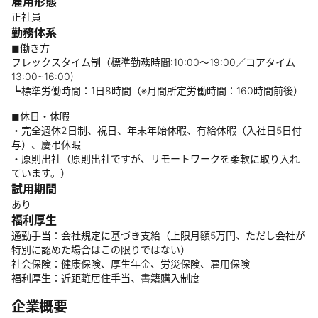
雇用形態
正社員
勤務体系
◼︎働き方
フレックスタイム制（標準勤務時間:10:00〜19:00／コアタイム
13:00~16:00)
┗標準労働時間：1日8時間（※月間所定労働時間：160時間前後）
◼︎休日・休暇
・完全週休2日制、祝日、年末年始休暇、有給休暇（入社日5日付
与）、慶弔休暇
・原則出社（原則出社ですが、リモートワークを柔軟に取り入れ
ています。）
試用期間
あり
福利厚生
通勤手当：会社規定に基づき支給（上限月額5万円、ただし会社が
特別に認めた場合はこの限りではない）
社会保険：健康保険、厚生年金、労災保険、雇用保険
福利厚生：近距離居住手当、書籍購入制度
企業概要