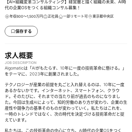
【AI×組織変革コンサルティング】経営層と描く組織の未来、AI時
代の企業OSをつくる組織コンサル募集！
年収600～1,500万円
正社員
一部リモート可
東京都中央区
保存する
求人概要
JOB DESCRIPTION
Algomaticは「AIがもたらす、10年に一度の技術革命に懸ける。」
をテーマに、2023年に創業されました。
テクノロジーが産業の前提を丸ごと入れ替えるのは、10年に一度
あるかないかです。インターネット、スマートフォン、クラウ
ド。そのたびに、それまでの当たり前が過去のものになりまし
た。今回は生成AIによって、知的労働のあり方が変わり、企業の生
産性や競争力の基準そのものが変わっていく。私たちはこれを、
一時のトレンドではなく、次の時代を決定づける技術革命だと捉
えています。
私たちは、この技術革命の中心に立ち、AI時代の企業OSをつく