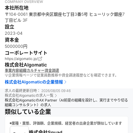
COMPANY OVERVIEW
本社所在地
〒104-0061 東京都中央区銀座七丁目3番5号 ヒューリック銀座7
丁目ビル 3F
設立
2023-04
資本金
5000000円
コーポレートサイト
https://algomatic.jp/
株式会社Algomatic
事業内容
組織
カルチャー
資金調達
💡企業情報ページで従業員数推移や資金調達履歴などを確認できます。
株式会社Algomatic
の企業情報
求人の最終更新日時：
2026/08/05 09:46
株式会社Algomatic
の求人一覧
株式会社AlgomaticのAX Partner（AI前提の組織を設計し、実行までやり切る
組織コンサルタント）の求人
類似している企業
業種・業態、評価額、企業規模、経営者の出身企業が類似しています
株式会社Squad