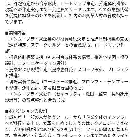
し、課題特定から合意形成、ロードマップ策定、推進体制構築、
現場への伴走実行まで一気通貫でリードします。AIでの業務代替
を前提に組織そのものを刷新し、社内のAI変革人材の育成も担っ
ています。
◼︎業務内容
・エンタープライズ企業のAI投資意思決定と推進体制構築の支援
（課題特定、ステークホルダーとの合意形成、ロードマップ作
成）
・推進体制構築支援（AI人材育成体系の構築、推進体制図・役割
設計、コミュニケーション設計）
・提案および現場伴走（提案書作成、スコープ設計、プロジェク
ト推進）
・現場実装の伴走（ユースケース推進、プロンプト・テンプレー
ト整備、運用設計、定着阻害要因の改善）
・エンタープライズ要件（セキュリティ・権限・監査・契約運用
設計等）の論点整理と合意形成
◼︎本ポジションの役割
生成AIが「一部の人が使うツール」から「企業全体のインフラ」
へと移行する中で、変革を止めてしまうのはテクノロジーではな
く、人や組織が持つ現状維持の引力です。ツールの導入に留まら
ず、意思決定・行動変容・コラボレーションまで含めたクライア