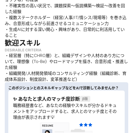
・不確実性の高い状況で、課題探索〜仮説構築〜検証〜改善を回
した経験
・複数ステークホルダー（経営/人事/IT/情シス/現場等）を巻き込
み、合意形成しながら前進させるコミュニケーション力
・生成AIに対する深い関心・興味があり、日常的に利活用してい
ること
歓迎スキル
DESIRABLE CRITERIA
・経営層（特にCHRO層）と、組織デザインや人材のあり方につ
いて、理想像（To-Be）やロードマップを描き、合意形成・推進し
た経験
・組織開発/人材開発領域のコンサルティング経験（組織診断、育
成体系設計、制度設計、変革推進など）
このポジションとのスキルギャップなどをAIで診断してみませんか？
✨ あなたと求人のマッチ度診断
β版
職務経歴書など、あなたの経験やスキルが分かるドキュ
メントをアップロードすると、求人とのマッチ度とその
理由が表示されます💡