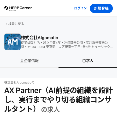
新規登録
ログイン
検索に戻る
株式会社Algomatic
従業員数
51
名
・
設立年数
4
年
・
評価額
未公開
・
累計調達額
未公
開
・
〒104-0061 東京都中央区銀座七丁目3番5号 ヒューリック
銀座7丁目ビル 3F
企業情報
求人
株式会社Algomatic
の
AX Partner（AI前提の組織を設計
し、実行までやり切る組織コンサ
ルタント）
の求人