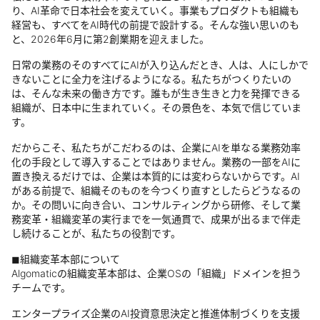
り、AI革命で日本社会を変えていく。事業もプロダクトも組織も
経営も、すべてをAI時代の前提で設計する。そんな強い思いのも
と、2026年6月に第2創業期を迎えました。
日常の業務のそのすべてにAIが入り込んだとき、人は、人にしかで
きないことに全力を注げるようになる。私たちがつくりたいの
は、そんな未来の働き方です。誰もが生き生きと力を発揮できる
組織が、日本中に生まれていく。その景色を、本気で信じていま
す。
だからこそ、私たちがこだわるのは、企業にAIを単なる業務効率
化の手段として導入することではありません。業務の一部をAIに
置き換えるだけでは、企業は本質的には変わらないからです。AI
がある前提で、組織そのものを今つくり直すとしたらどうなるの
か。その問いに向き合い、コンサルティングから研修、そして業
務変革・組織変革の実行までを一気通貫で、成果が出るまで伴走
し続けることが、私たちの役割です。
◼︎組織変革本部について
Algomaticの組織変革本部は、企業OSの「組織」ドメインを担う
チームです。
エンタープライズ企業のAI投資意思決定と推進体制づくりを支援