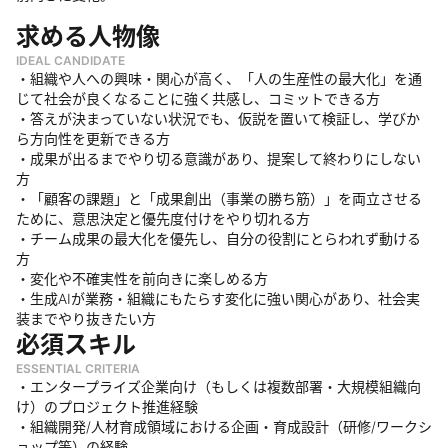
求める人物像
IDEAL CANDIDATE
・組織や人への興味・関心が高く、「人の生産性の最大化」を通
じて社会が良くなることに強く共感し、コミットできる方
・答えが決まっていない状況でも、仮説を置いて検証し、学びか
ら方向性を更新できる方
・成果が出るまでやり切る意識があり、提案して終わりにしない
方
・「顧客の課題」と「成果創出（事業の勝ち筋）」を両立させる
ために、意思決定と優先度付けをやり切れる方
・チーム成果の最大化を優先し、自分の役割にとらわれず動ける
方
・変化や不確実性を前向きに楽しめる方
・生成AIが業務・組織にもたらす変化に強い関心があり、社会実
装までやり抜きたい方
必須スキル
ESSENTIAL CRITERIA
・エンタープライズ企業向け（もしくは複数部署・大規模組織向
け）のプロジェクト推進経験
・組織開発/人材育成領域における企画・育成設計（研修/ワークシ
ョップ等）の経験