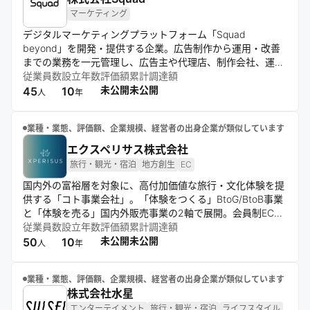
マーケティング
デジタルマーケティングプラットフォーム「Squad
beyond」を開発・提供する企業。広告制作から運用・改善
までの業務を一元管理し、広告主や代理店、制作会社、運用
者が共同で利用できる共創型のSaaS型プラットフォームを
従業員数
設立年数
評価額
累計調達額
展開。デジタル広告業界の非効率や不透明性を解消し、健全
未公開
未公開
45
10
人
年
な市場発展を目指す。「もっとも人を生かす企業であり続け
る」という理念のもと、全ての人が自分自身の人生を生きる
業種・業態、評価額、企業規模、経営者の出身企業が類似しています
世界の創造に取り組んでいる。
エクスペリサス株式会社
旅行・観光・宿泊
地方創生
EC
国内外の富裕層を対象に、高付加価値な旅行・文化体験を提
供する「コト事業会社」。「体験をつくる」BtoG/BtoB事業
と「体験を売る」国内外販売事業の2軸で展開。会員制ECサ
イト「XPERISUS.com」を通じて日本文化の継承と地方創生
従業員数
設立年数
評価額
累計調達額
を目指す。
未公開
未公開
50
10
人
年
業種・業態、評価額、企業規模、経営者の出身企業が類似しています
株式会社水星
エンターテイメント
旅行・観光・宿泊
ライフスタイル