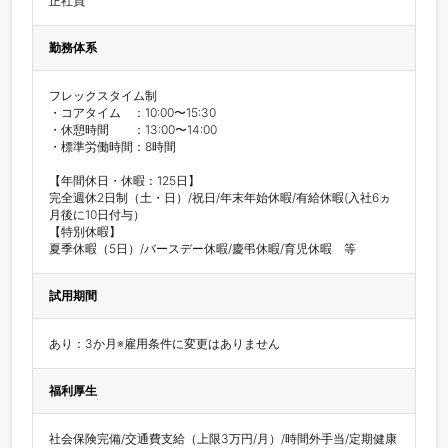
正社員
勤務体系
フレックスタイム制

・コアタイム　：10:00〜15:30

・休憩時間　　：13:00〜14:00

・標準労働時間：8時間

【年間休日・休暇：125日】

完全週休2日制（土・日）/祝日/年末年始休暇/有給休暇(入社6ヵ
月後に10日付与）

【特別休暇】

夏季休暇（5日）/バースデー休暇/慶弔休暇/育児休暇　等
試用期間
あり：3か月※雇用条件に変更はありません
福利厚生
社会保険完備/交通費支給（上限3万円/月）/時間外手当/定期健康