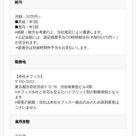
給与
月額：30万円～　

■昇給：年1回 

■賞与：年2回 　

※経験・能力を考慮の上、当社規定により優遇します。 

 ※上記金額には、固定残業手当(30時間相当分/月額56,610円～）
が含まれます。 

 ※超過分は別途時間外手当をお支払いします。
勤務地
【本社オフィス】

〒150-0002

東京都渋谷区渋谷3-12-18　渋谷南東急ビル4階

※オフィス出社と在宅を交えたハイブリット型の勤務体制となり
ます

※変更の範囲：当社は本社オフィス一拠点のみのため原則変更は
ございません
雇用形態