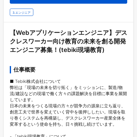
3.エンジニア
【Webアプリケーションエンジニア】デス
クレスワーカー向け教育の未来を創る開発
エンジニア募集！(tebiki現場教育)
仕事概要
■ Tebiki株式会社について

弊社は「現場の未来を切り拓く」をミッションに、製造/物
流/建設などの現場で働く⽅々の課題解決を目標に事業を展開
しています。

⽇本の未来をつくる現場の⽅々が競争⼒の源泉に⽴ち返り、
創意⼯夫で世界を変えていく背中を後押ししたい。現場を取
り巻くシステムを再構築し、デスクレスワーカー産業全体を
変⾰するという使命を持ち、日々挑戦し続けています。

- 「tebiki現場教育」について
