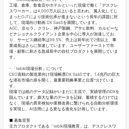
工場、倉庫、飲食店やホテルといった現場で働く「デスクレ
スワーカー」は4,000万人以上いると言われ、属人化してし
まったOJTにより技術伝承が進まないという長年の課題に対
して、現場向け動画 DX SaaSを展開しています。

AGC、京セラ、クラレ、神戸製鋼、アサヒ飲料、カルビーな
どナショナルクライアント企業を中心に導入が加速してお
り、サービス継続率は99.5%、売上は前年比で2倍以上、事
業成長はさらに加速しています。ユーザーファーストで市
場・顧客に刺さる急成長中の自社プロダクトを展開していま
す。

- 「tebiki現場分析」について

CEO直轄の製造業向け現場帳票DX SaaSです。1.4兆円の巨大
な潜在市場の扉を開く、最重要戦略事業と位置づけていま
す。

現場では紙のデータ記録がいまだに主流で、実績管理のDXを
阻んでいます。膨大な量のデータを記録、蓄積するだけでは
なく、現場の異常検知や業務改善に繋げられる自動分析環境
を実現し、AI活用による更なる進化を計画しています。

■ 募集背景

主力プロダクトである「tebiki現場教育」は、デスクレスワ