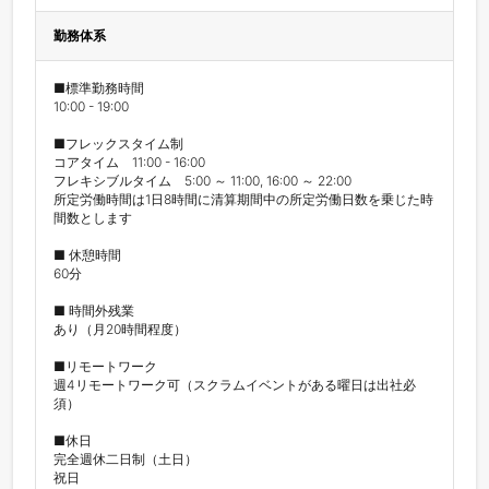
勤務体系
■標準勤務時間

10:00 - 19:00

■フレックスタイム制

コアタイム　11:00 - 16:00

フレキシブルタイム　5:00 ～ 11:00, 16:00 ～ 22:00

所定労働時間は1日8時間に清算期間中の所定労働日数を乗じた時
間数とします

■ 休憩時間

60分

■ 時間外残業

あり（月20時間程度）

■リモートワーク

週4リモートワーク可（スクラムイベントがある曜日は出社必
須）

■休日

完全週休二日制（土日）

祝日
