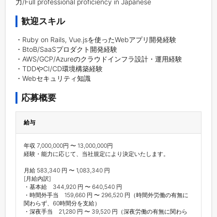
力/Full professional proficiency in Japanese
歓迎スキル
・Ruby on Rails, Vue.jsを使ったWebアプリ開発経験

・BtoB/SaaSプロダクト開発経験

・AWS/GCP/Azureのクラウドインフラ設計・運用経験

・TDDやCI/CD環境構築経験

応募概要
給与
年収 7,000,000円 〜 13,000,000円

経験・能力に応じて、当社規定により決定いたします。

月給 583,340 円 〜 1,083,340 円

[月給内訳]

・基本給　344,920 円 〜 640,540 円

・時間外手当　159,660 円 〜 296,520 円（時間外労働の有無に
関わらず、60時間分を支給）

・深夜手当　21,280 円 〜 39,520 円（深夜労働の有無に関わら