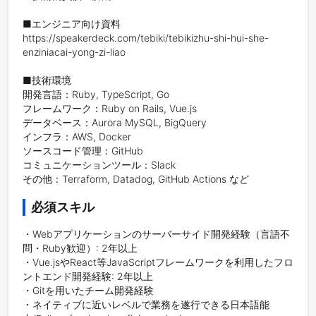
■エンジニア向け資料

https://speakerdeck.com/tebiki/tebikizhu-shi-hui-she-
enziniacai-yong-zi-liao

■技術環境

開発言語：Ruby, TypeScript, Go

フレームワーク：Ruby on Rails, Vue.js

データベース：Aurora MySQL, BigQuery

インフラ：AWS, Docker

ソースコード管理：GitHub

コミュニケーションツール：Slack

その他：Terraform, Datadog, GitHub Actions など
必須スキル
・Webアプリケーションのサーバーサイド開発経験（言語不
問・Ruby歓迎）: 2年以上

・Vue.jsやReact等JavaScriptフレームワークを利用したフロ
ントエンド開発経験: 2年以上

・Gitを用いたチーム開発経験

・ネイティブに近いレベルで業務を遂行できる日本語能