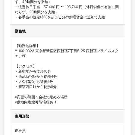
ず、40時間分を支給）

・法定休日手当　57,480 円 〜 106,760 円（休日労働の有無に関
わらず、20時間分を支給）

・各手当の規定時間を超える分の割増賃金は追加で支給
勤務地
【勤務地詳細】

〒160-0023 東京都新宿区西新宿7丁目5-25 西新宿プライムスク
エア8F

【アクセス】

・新宿駅から徒歩10分

・西武新宿駅から徒歩4分

・大久保駅から徒歩6分

・新宿西口駅から徒歩8分

※変更の範囲：会社の定める場所

※敷地内喫煙可能場所あり
雇用形態
正社員