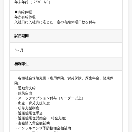
年末年始（12/30~1/3）

■有給休暇

年次有給休暇

入社日に入社月に応じた一定の有給休暇日数を付与
試用期間
6ヶ月
福利厚生
・各種社会保険完備（雇用保険、労災保険、厚生年金、健康保
険）

・通勤費支給

・服装自由

・ストックオプション付与（リーダー以上）

・出産・育児支援制度

・研修支援制度

・近距離居住手当

・近距離居住奨励金(一時金支給)

・書籍購入費全額補助

・インフルエンザ予防接種全額補助
