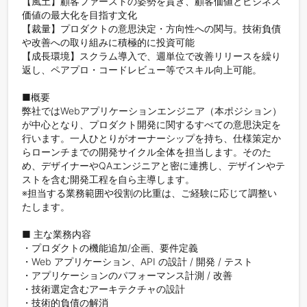
【風土】顧客ファーストの姿勢を貫き、顧客価値とビジネス
価値の最大化を目指す文化

【裁量】プロダクトの意思決定・方向性への関与。技術負債
や改善への取り組みに積極的に投資可能

【成長環境】スクラム導入で、週単位で改善リリースを繰り
返し、ペアプロ・コードレビュー等でスキル向上可能。

■概要

弊社ではWebアプリケーションエンジニア（本ポジション）
が中心となり、プロダクト開発に関するすべての意思決定を
行います。一人ひとりがオーナーシップを持ち、仕様策定か
らローンチまでの開発サイクル全体を担当します。そのた
め、デザイナーやQAエンジニアと密に連携し、デザインやテ
ストを含む開発工程を自ら主導します。

※担当する業務範囲や役割の比重は、ご経験に応じて調整い
たします。

■ 主な業務内容

・プロダクトの機能追加/企画、要件定義

・Web アプリケーション、API の設計 / 開発 / テスト

・アプリケーションのパフォーマンス計測 / 改善

・技術選定含むアーキテクチャの設計

・技術的負債の解消
