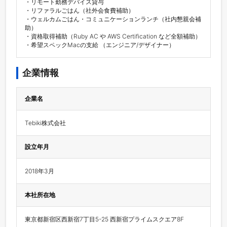
・リモート勤務デバイス貸与

・リファラルごはん（社外会食費補助）

・ウェルカムごはん・コミュニケーションランチ（社内懇親会補
助）

・資格取得補助（Ruby AC や AWS Certification など全額補助）

・希望スペックMacの支給 （エンジニア/デザイナー）
企業情報
企業名
Tebiki株式会社
設立年月
2018年3月
本社所在地
東京都新宿区西新宿7丁目5-25 西新宿プライムスクエア8F