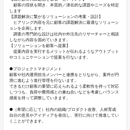
　顧客の現状を聞き、本質的／潜在的な課題やニーズを特定
します

【課題解決に繋がるソリューションの考案・設計】

　ヒアリング内容を元に顧客の課題解決に最適なソリューシ
ョンを企画します。

　調査の専門的な設計は社内や外注先のリサーチャーと相談
しながら内容を固めていきます。

【ソリューションを顧客へ提案】

　提案内容を実行するメリットが伝わるようなアウトプット
やコミュニケーションで提案を行ないます。

●プロジェクトマネジメント

顧客や社内運用担当メンバーと連携をとりながら、案件が円
滑に進むよう進行管理を行ないます。

できるだけ顧客の要望に応えられるよう柔軟性を持って対応
しつつも、負荷や費用感との兼ね合いなどを考慮しバランス
感覚を持って調整していきます。

●（希望に応じて）社内の組織/プロダクト改善、人材育成

自分の意見やアイディアを発信し、実行に向けて推進してい
くことができます。
