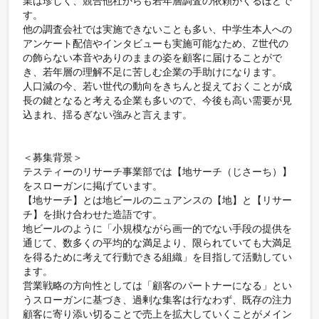
業は珍しく、競合他社からも若年層調査の依頼がくるほどで
す。

他の調査会社では実施できないことも多い、中学生本人への
アンケート配信やインタビューも実施可能なため、Z世代の
の飾らない本音やありのままの姿を顧客に届けることがで
き、若年層の理解不足に苦しむ企業の手助けになります。

人口減の今、若い世代の動向をきちんと捉えておくことが成
長の鍵となると考える企業も多いので、今後も高い需要が見
込まれ、揺るぎない強みと言えます。

＜募集背景＞

テスティーのリサーチ事業部では【地サーチ（じさーち）】
をスローガンに掲げています。

【地サーチ】とは地ビールのニュアンスの【地】と【リサー
チ】を掛け合わせた造語です。

地ビールのように「小規模ながら画一的でない手段の提供を
通じて、数多くの平均的な満足より、限られていても大満足
を得るために考えて行動できる組織」を目指して活動してい
ます。

営業戦略の方向性としては「顧客のパートナーになる」とい
うスローガンに基づき、過剰な集客は行なわず、既存の注力
顧客に寄り添い切ることで売上を拡大していくことがメイン