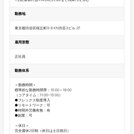
勤務地
東京都渋谷区桜丘町9-8 KN渋谷3ビル 2F
雇用形態
正社員
勤務体系
＜勤務時間＞

標準的な勤務時間帯：10:00～19:00

（コアタイム；11:00~15:00）

●フレックス制度導入

●リモートワーク：可

●時間外労働有無：有

●副業：可

＜休日＞

完全週休2日制（休日は土日祝日）
