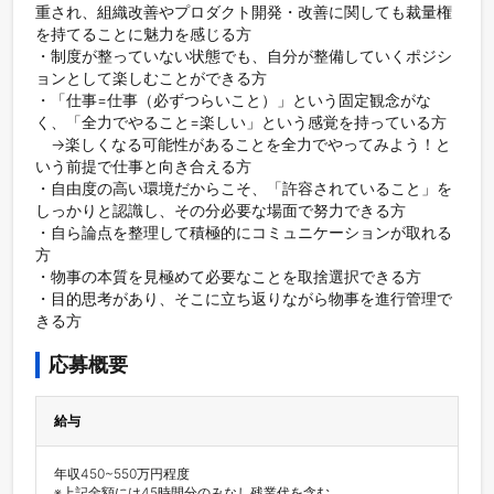
重され、組織改善やプロダクト開発・改善に関しても裁量権
を持てることに魅力を感じる方

・制度が整っていない状態でも、自分が整備していくポジシ
ョンとして楽しむことができる方

・「仕事=仕事（必ずつらいこと）」という固定観念がな
く、「全力でやること=楽しい」という感覚を持っている方

　→楽しくなる可能性があることを全力でやってみよう！と
いう前提で仕事と向き合える方

・自由度の高い環境だからこそ、「許容されていること」を
しっかりと認識し、その分必要な場面で努力できる方

・自ら論点を整理して積極的にコミュニケーションが取れる
方

・物事の本質を見極めて必要なことを取捨選択できる方

・目的思考があり、そこに立ち返りながら物事を進行管理で
きる方
応募概要
給与
年収450~550万円程度

※上記金額には45時間分のみなし残業代を含む