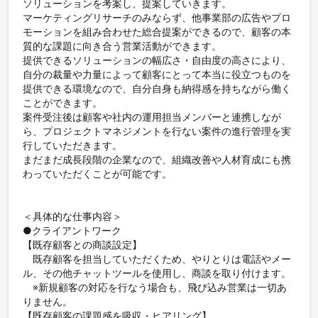
ソリューションを考案し、提案していきます。

マーケティングリサーチのみならず、他事業部の広告やプロ
モーションを組み合わせた総合提案ができるので、顧客の本
質的な課題に向き合う営業活動ができます。

提供できるソリューションの幅広さ・自由度の高さにより、
自分の裁量や力量によって顧客にとって本当に役立つものを
提供できる環境なので、自分自身も納得感を持ちながら働く
ことができます。

案件受注後は顧客や社内の運用担当メンバーと連携しなが
ら、プロジェクトマネジメントを行ない案件の進行管理を実
行していただきます。

まだまだ成長段階の企業なので、組織改善や人材育成にも携
わっていただくことが可能です。

＜具体的な仕事内容＞

●クライアントワーク

【既存顧客との商談設定】

　既存顧客を担当していただくため、やりとりは電話やメー
ル、その他チャットツールを使用し、商談を取り付けます。

　※新規顧客の対応を行なう場合も、飛び込み営業は一切あ
りません。

【既存顧客の課題感を吸収・ヒアリング】
