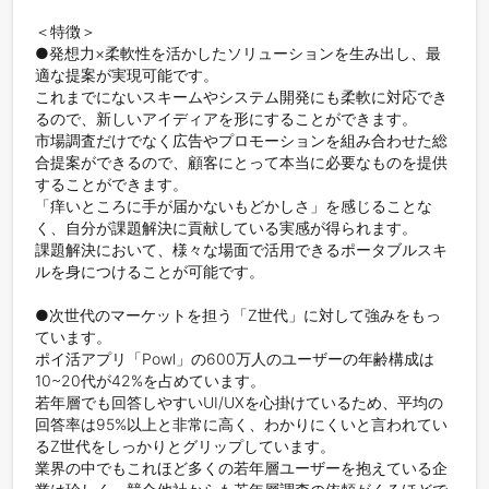
＜特徴＞

●発想力×柔軟性を活かしたソリューションを生み出し、最
適な提案が実現可能です。

これまでにないスキームやシステム開発にも柔軟に対応でき
るので、新しいアイディアを形にすることができます。

市場調査だけでなく広告やプロモーションを組み合わせた総
合提案ができるので、顧客にとって本当に必要なものを提供
することができます。

「痒いところに手が届かないもどかしさ」を感じることな
く、自分が課題解決に貢献している実感が得られます。

課題解決において、様々な場面で活用できるポータブルスキ
ルを身につけることが可能です。

●次世代のマーケットを担う「Z世代」に対して強みをもっ
ています。

ポイ活アプリ「Powl」の600万人のユーザーの年齢構成は
10~20代が42%を占めています。

若年層でも回答しやすいUI/UXを心掛けているため、平均の
回答率は95%以上と非常に高く、わかりにくいと言われてい
るZ世代をしっかりとグリップしています。

業界の中でもこれほど多くの若年層ユーザーを抱えている企