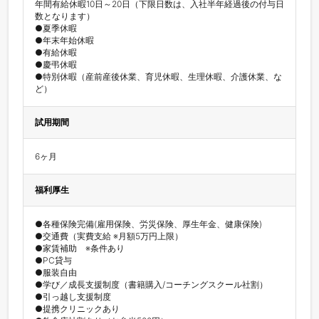
年間有給休暇10日～20日（下限日数は、入社半年経過後の付与日
数となります）

●夏季休暇

●年末年始休暇

●有給休暇

●慶弔休暇

●特別休暇（産前産後休業、育児休暇、生理休暇、介護休業、な
ど）
試用期間
6ヶ月
福利厚生
●各種保険完備(雇用保険、労災保険、厚生年金、健康保険)

●交通費（実費支給 ※月額5万円上限）

●家賃補助　※条件あり

●PC貸与

●服装自由

●学び／成長支援制度（書籍購入/コーチングスクール社割）

●引っ越し支援制度

●提携クリニックあり
